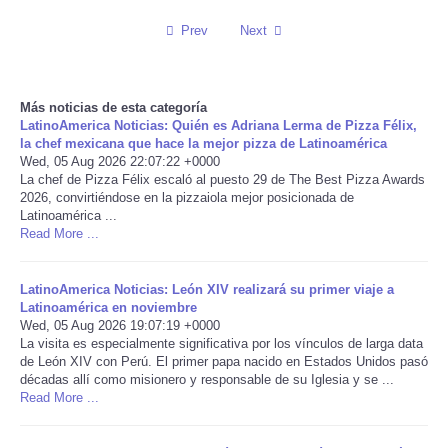
Prev
Next
Reviews
Science
Más noticias de esta categoría
LatinoAmerica Noticias: Quién es Adriana Lerma de Pizza Félix,
Social
la chef mexicana que hace la mejor pizza de Latinoamérica
Wed, 05 Aug 2026 22:07:22 +0000
La chef de Pizza Félix escaló al puesto 29 de The Best Pizza Awards
Sports
2026, convirtiéndose en la pizzaiola mejor posicionada de
Latinoamérica ...
Technology
Read More ...
Travel
LatinoAmerica Noticias: León XIV realizará su primer viaje a
Latinoamérica en noviembre
Wed, 05 Aug 2026 19:07:19 +0000
USA
La visita es especialmente significativa por los vínculos de larga data
de León XIV con Perú. El primer papa nacido en Estados Unidos pasó
décadas allí como misionero y responsable de su Iglesia y se ...
World
Read More ...
NOTICIAS