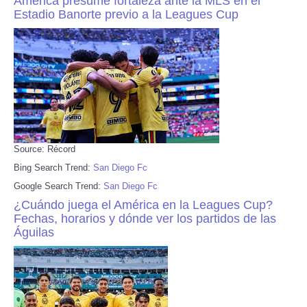
América presume fortaleza ante la MLS en el
Estadio Banorte previo a la Leagues Cup
Source: Récord
Bing Search Trend:
San Diego Fc
Google Search Trend:
San Diego Fc
¿Cuándo juega el América en la Leagues Cup?
Fechas, horarios y dónde ver los partidos de las
Águilas