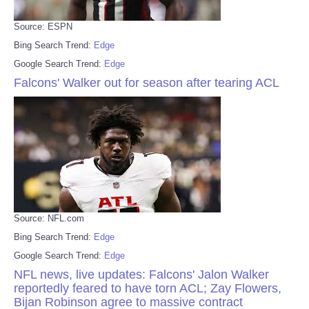
Source: ESPN
Bing Search Trend:
Edge
Google Search Trend:
Edge
Falcons' Walker out for season after tearing ACL
Source: NFL.com
Bing Search Trend:
Edge
Google Search Trend:
Edge
NFL news, live updates: Falcons' Jalon Walker
reportedly feared to have torn ACL; Zay Flowers,
Bijan Robinson agree to massive contract