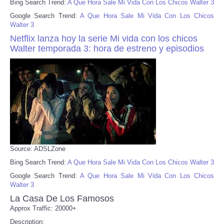
Bing Search Trend:
A Que Hora Sale Mi Vida Con Los Chicos Walter 3
Google Search Trend:
A Que Hora Sale Mi Vida Con Los Chicos
Walter 3
Netflix lanza hoy la serie Mi vida con los chicos
Walter temporada 3: hora de estreno y episodios
Source: ADSLZone
Bing Search Trend:
A Que Hora Sale Mi Vida Con Los Chicos Walter 3
Google Search Trend:
A Que Hora Sale Mi Vida Con Los Chicos
Walter 3
La Casa De Los Famosos
Approx Traffic: 20000+
Description: