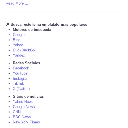
Read More ...
Tecnologia
🔎 Buscar este tema en plataformas populares
Tiempo
Motores de búsqueda
Google
CATEGORIES
Bing
Yahoo
DuckDuckGo
CARTOONS
Yandex
Redes Sociales
Facebook
CONTACT
YouTube
Instagram
SEARCH
TikTok
X (Twitter)
Sitios de noticias
SHOPPING
Yahoo News
Google News
CNN
Daily Deals
BBC News
New York Times
RobinsPost Store