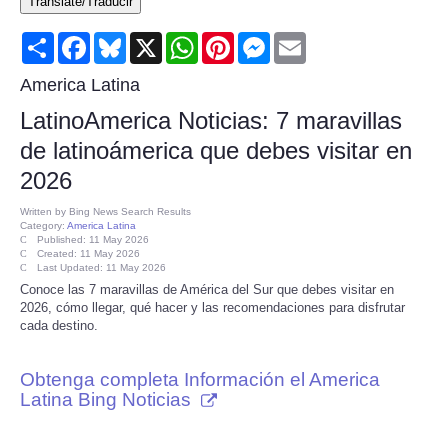
Translate/Traducir
Consumer
Share
Facebook
Bluesky
X
WhatsApp
Pinterest
Messenger
Email
Consumer Affairs Recalls
America Latina
LatinoAmerica Noticias: 7 maravillas
Food & Drug Recalls
de latinoámerica que debes visitar en
2026
Product Safety News
Written by
Bing News Search Results
Category:
America Latina
Entertainment
Published: 11 May 2026
Created: 11 May 2026
Last Updated: 11 May 2026
Health
Conoce las 7 maravillas de América del Sur que debes visitar en
2026, cómo llegar, qué hacer y las recomendaciones para disfrutar
cada destino.
Pets
Obtenga completa Información el America
Politics
Latina Bing Noticias
Press Releases