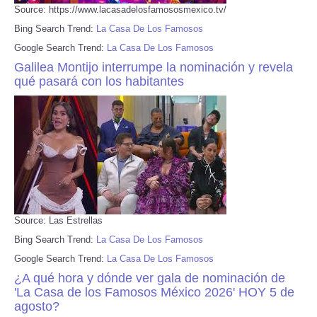
Source: https://www.lacasadelosfamososmexico.tv/
Bing Search Trend:
La Casa De Los Famosos
Google Search Trend:
La Casa De Los Famosos
Galilea Montijo interrumpe la nominación y revela
qué pasará con los habitantes
Source: Las Estrellas
Bing Search Trend:
La Casa De Los Famosos
Google Search Trend:
La Casa De Los Famosos
¿A qué hora y dónde ver gala de nominación de
'La Casa de los Famosos México 2026' HOY 5 de
agosto?