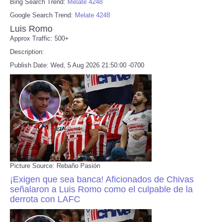
Bing Search Trend:
Melate 4248
Google Search Trend:
Melate 4248
Luis Romo
Approx Traffic: 500+
Description:
Publish Date: Wed, 5 Aug 2026 21:50:00 -0700
Picture Source: Rebaño Pasión
¡Exigen que sea banca! Aficionados de Chivas
señalaron a Luis Romo como el culpable de la
derrota con LAFC