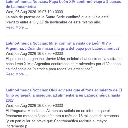
LatinoAmerica Noticias: Papa León XIV confirmó viaje a 3 países
de Latinoamérica
Portada de Noticias
Wed, 05 Aug 2026 19:07:19 +0000
La sala de prensa de la Santa Sede confirmó que el viaje está
previsto entre el 6 y 17 de noviembre de este mismo año.
America Latina
Read More ...
Ciencia
LatinoAmerica Noticias: Milei confirma visita de León XIV a
Argentina: ¿Cuándo iniciará la gira del papa por Latinoamérica?
Deportes
Wed, 05 Aug 2026 16:07:20 +0000
El presidente argentino, Javier Milei, celebró el anuncio de la visita del
papa León XIV a Argentina confirmada este miércoles por el Vaticano,
EEUU
calificándola de “histórica para todos los argentinos”, ...
Read More ...
Especiales
LatinoAmerica Noticias: ONU advierte que el fortalecimiento de El
Niño agravará la inseguridad alimentaria en Latinoamérica hasta
Internacionales
2027
Wed, 05 Aug 2026 16:07:20 +0000
Negocios
El Programa Mundial de Alimentos señaló en un informe que el
fenómeno meteorológico afectará a más de 16 millones de personas
“y en particular se prevé que Centroamérica registre el mayor
Salud
incremento p ...