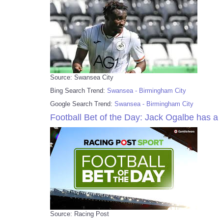
Source: Swansea City
Bing Search Trend:
Swansea - Birmingham City
Google Search Trend:
Swansea - Birmingham City
Football Bet of the Day: Jack Ogalbe has a
Source: Racing Post