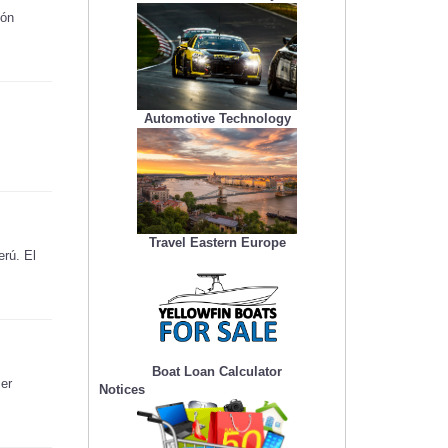
ión
Automotive Technology
Travel Eastern Europe
erú. El
Boat Loan Calculator
ser
Notices