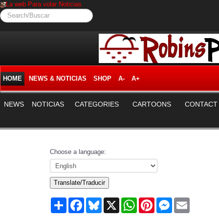
La web Para volar Noticias
Search/Buscar
HOME
NEWS & NOTICIAS
SHOP
A-
A+
NEWS
NOTICIAS
CATEGORIES
CARTOONS
CONTACT
Choose a language:
Translate/Traducir
Share
Facebook
Bluesky
X
WhatsApp
Pinterest
Messenger
Email