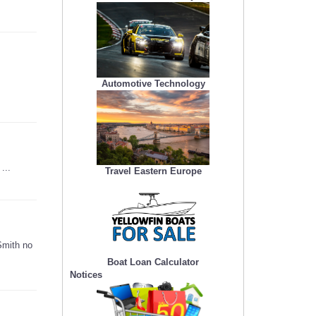
Automotive Technology
...
Travel Eastern Europe
 Smith no
Boat Loan Calculator
Notices