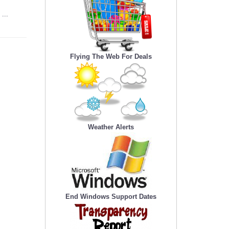
...
Flying The Web For Deals
Weather Alerts
End Windows Support Dates