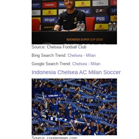
Source: Chelsea Football Club
Bing Search Trend:
Chelsea - Milan
Google Search Trend:
Chelsea - Milan
Indonesia Chelsea AC Milan Soccer
Source: couriernews.com