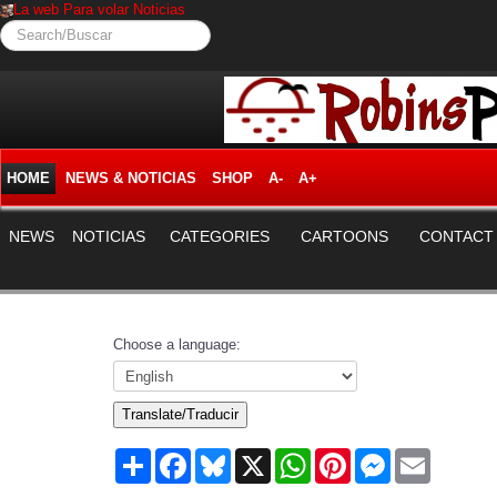
La web Para volar Noticias
Search/Buscar
HOME
NEWS & NOTICIAS
SHOP
A-
A+
NEWS
NOTICIAS
CATEGORIES
CARTOONS
CONTACT
Choose a language:
Translate/Traducir
Share
Facebook
Bluesky
X
WhatsApp
Pinterest
Messenger
Email