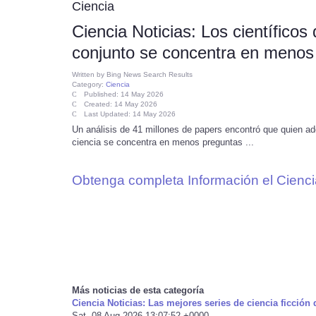
Ciencia
Ciencia Noticias: Los científico
conjunto se concentra en menos
Written by
Bing News Search Results
Category:
Ciencia
Published: 14 May 2026
Created: 14 May 2026
Last Updated: 14 May 2026
Un análisis de 41 millones de papers encontró que quien adop
ciencia se concentra en menos preguntas ...
Obtenga completa Información el Cienci
Más noticias de esta categoría
Ciencia Noticias: Las mejores series de ciencia ficción
Sat, 08 Aug 2026 13:07:52 +0000