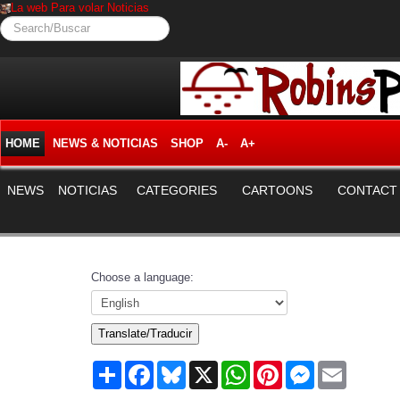
La web Para volar Noticias
Search/Buscar
HOME
NEWS & NOTICIAS
SHOP
A-
A+
NEWS
NOTICIAS
CATEGORIES
CARTOONS
CONTACT
Choose a language:
Translate/Traducir
Share
Facebook
Bluesky
X
WhatsApp
Pinterest
Messenger
Email