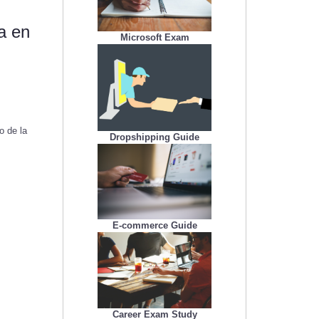
a en
Microsoft Exam
o de la
Dropshipping Guide
E-commerce Guide
Career Exam Study