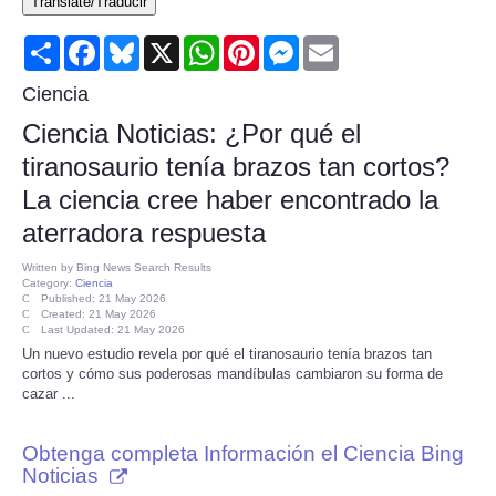
Translate/Traducir
Consumer
Share
Facebook
Bluesky
X
WhatsApp
Pinterest
Messenger
Email
Consumer Affairs Recalls
Ciencia
Ciencia Noticias: ¿Por qué el
Food & Drug Recalls
tiranosaurio tenía brazos tan cortos?
La ciencia cree haber encontrado la
Product Safety News
aterradora respuesta
Entertainment
Written by
Bing News Search Results
Category:
Ciencia
Published: 21 May 2026
Health
Created: 21 May 2026
Last Updated: 21 May 2026
Un nuevo estudio revela por qué el tiranosaurio tenía brazos tan
Pets
cortos y cómo sus poderosas mandíbulas cambiaron su forma de
cazar ...
Politics
Obtenga completa Información el Ciencia Bing
Noticias
Press Releases