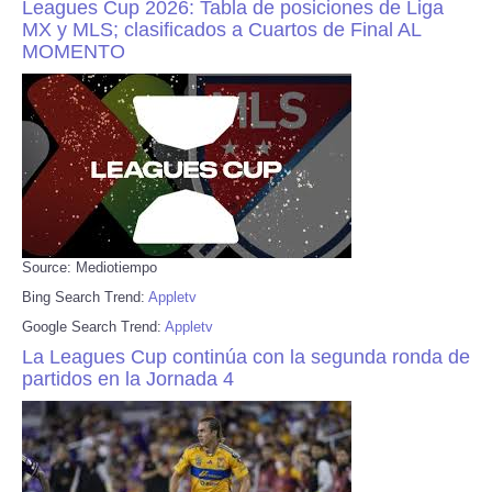
Leagues Cup 2026: Tabla de posiciones de Liga
MX y MLS; clasificados a Cuartos de Final AL
MOMENTO
Source: Mediotiempo
Bing Search Trend:
Appletv
Google Search Trend:
Appletv
La Leagues Cup continúa con la segunda ronda de
partidos en la Jornada 4