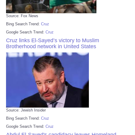
Source: Fox News
Bing Search Trend:
Cruz
Google Search Trend:
Cruz
Cruz links El-Sayed’s victory to Muslim
Brotherhood network in United States
Source: Jewish Insider
Bing Search Trend:
Cruz
Google Search Trend:
Cruz
Abdul El-Sayed's candidacy leaves Homeland