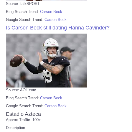
Source: talkSPORT
Bing Search Trend:
Carson Beck
Google Search Trend:
Carson Beck
Is Carson Beck still dating Hanna Cavinder?
Source: AOL.com
Bing Search Trend:
Carson Beck
Google Search Trend:
Carson Beck
Estadio Azteca
Approx Traffic: 100+
Description: