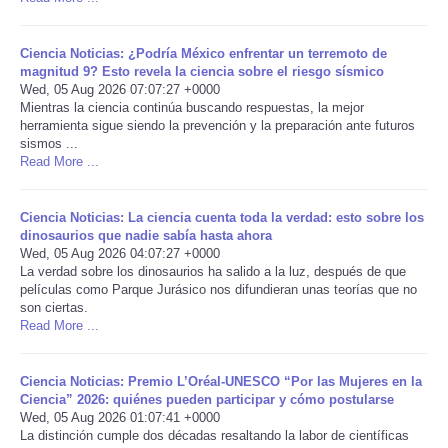
Portada de Noticias
Ciencia Noticias: ¿Podría México enfrentar un terremoto de
magnitud 9? Esto revela la ciencia sobre el riesgo sísmico
America Latina
Wed, 05 Aug 2026 07:07:27 +0000
Mientras la ciencia continúa buscando respuestas, la mejor
herramienta sigue siendo la prevención y la preparación ante futuros
Ciencia
sismos ...
Read More ...
Deportes
Ciencia Noticias: La ciencia cuenta toda la verdad: esto sobre los
dinosaurios que nadie sabía hasta ahora
EEUU
Wed, 05 Aug 2026 04:07:27 +0000
La verdad sobre los dinosaurios ha salido a la luz, después de que
Especiales
películas como Parque Jurásico nos difundieran unas teorías que no
son ciertas.
Read More ...
Internacionales
Ciencia Noticias: Premio L’Oréal-UNESCO “Por las Mujeres en la
Negocios
Ciencia” 2026: quiénes pueden participar y cómo postularse
Wed, 05 Aug 2026 01:07:41 +0000
La distinción cumple dos décadas resaltando la labor de científicas
Salud