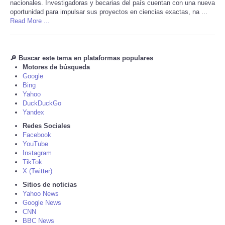
nacionales. Investigadoras y becarias del país cuentan con una nueva
oportunidad para impulsar sus proyectos en ciencias exactas, na ...
Tecnologia
Read More ...
Tiempo
🔎 Buscar este tema en plataformas populares
Motores de búsqueda
CATEGORIES
Google
Bing
Yahoo
CARTOONS
DuckDuckGo
Yandex
CONTACT
Redes Sociales
Facebook
YouTube
SEARCH
Instagram
TikTok
X (Twitter)
SHOPPING
Sitios de noticias
Yahoo News
Daily Deals
Google News
CNN
BBC News
RobinsPost Store