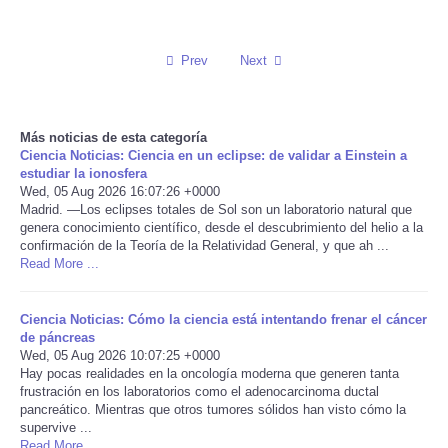
Reviews
Prev
Next
Science
Social
Más noticias de esta categoría
Ciencia Noticias: Ciencia en un eclipse: de validar a Einstein a
estudiar la ionosfera
Sports
Wed, 05 Aug 2026 16:07:26 +0000
Madrid. —Los eclipses totales de Sol son un laboratorio natural que
genera conocimiento científico, desde el descubrimiento del helio a la
Technology
confirmación de la Teoría de la Relatividad General, y que ah ...
Read More ...
Travel
Ciencia Noticias: Cómo la ciencia está intentando frenar el cáncer
USA
de páncreas
Wed, 05 Aug 2026 10:07:25 +0000
Hay pocas realidades en la oncología moderna que generen tanta
World
frustración en los laboratorios como el adenocarcinoma ductal
pancreático. Mientras que otros tumores sólidos han visto cómo la
supervive ...
NOTICIAS
Read More ...