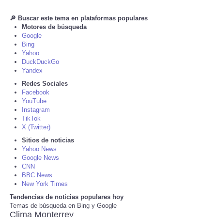
🔎 Buscar este tema en plataformas populares
Tecnologia
Motores de búsqueda
Google
Tiempo
Bing
Yahoo
DuckDuckGo
CATEGORIES
Yandex
Redes Sociales
CARTOONS
Facebook
YouTube
Instagram
CONTACT
TikTok
X (Twitter)
Sitios de noticias
SEARCH
Yahoo News
Google News
SHOPPING
CNN
BBC News
New York Times
Daily Deals
Tendencias de noticias populares hoy
Temas de búsqueda en Bing y Google
Clima Monterrey
RobinsPost Store