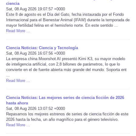
ciencia
Sat, 08 Aug 2026 19:07:57 +0000
Portada de Noticias
Este 8 de agosto es el Día del Gato, fecha instaurada por el Fondo
Internacional para el Bienestar Animal (IFAW) durante la temporada de
mayor fertilidad felina en el hemisferio norte. En este sentido ...
America Latina
Read More ...
Ciencia
Ciencia Noticias: Ciencia y Tecnología
Sat, 08 Aug 2026 16:07:56 +0000
Deportes
La empresa china Moonshot AI presentó Kimi K3, su mayor modelo
de inteligencia artificial, con 2,8 billones de parámetros, lo que lo
convierte en el de fuente abierta más grande del mundo. Soporta ent
EEUU
...
Read More ...
Especiales
Ciencia Noticias: Las mejores series de ciencia ficción de 2026
Internacionales
hasta ahora
Sat, 08 Aug 2026 13:07:52 +0000
Repasamos los mejores estrenos de series de ciencia ficción de este
Negocios
2026 hasta la fecha, un año magnífico para el género televisivo.
Read More ...
Salud