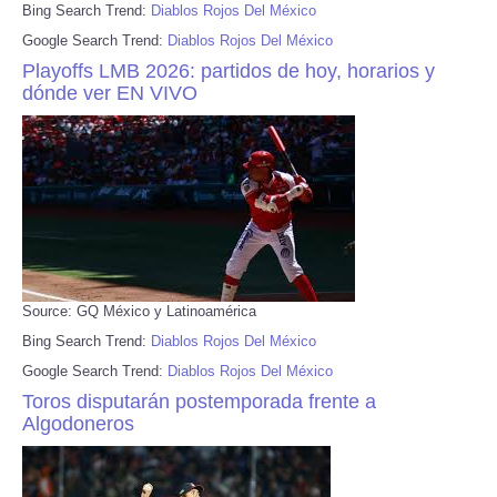
Bing Search Trend:
Diablos Rojos Del México
Google Search Trend:
Diablos Rojos Del México
Playoffs LMB 2026: partidos de hoy, horarios y
dónde ver EN VIVO
Source: GQ México y Latinoamérica
Bing Search Trend:
Diablos Rojos Del México
Google Search Trend:
Diablos Rojos Del México
Toros disputarán postemporada frente a
Algodoneros