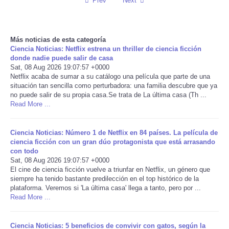
Prev
Next
Reviews
Más noticias de esta categoría
Science
Ciencia Noticias: Netflix estrena un thriller de ciencia ficción
donde nadie puede salir de casa
Sat, 08 Aug 2026 19:07:57 +0000
Social
Netflix acaba de sumar a su catálogo una película que parte de una
situación tan sencilla como perturbadora: una familia descubre que ya
Sports
no puede salir de su propia casa.Se trata de La última casa (Th ...
Read More ...
Technology
Ciencia Noticias: Número 1 de Netflix en 84 países. La película de
ciencia ficción con un gran dúo protagonista que está arrasando
Travel
con todo
Sat, 08 Aug 2026 19:07:57 +0000
El cine de ciencia ficción vuelve a triunfar en Netflix, un género que
USA
siempre ha tenido bastante predilección en el top histórico de la
plataforma. Veremos si 'La última casa' llega a tanto, pero por ...
World
Read More ...
NOTICIAS
Ciencia Noticias: 5 beneficios de convivir con gatos, según la