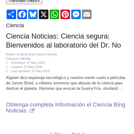
Translate/Traducir
Consumer
Share
Facebook
Bluesky
X
WhatsApp
Pinterest
Messenger
Email
Consumer Affairs Recalls
Ciencia
Ciencia Noticias: Ciencia segura:
Food & Drug Recalls
Bienvenidos al laboratorio del Dr. No
Product Safety News
Written by
Bing News Search Results
Category:
Ciencia
Published: 27 May 2026
Created: 27 May 2026
Entertainment
Last Updated: 27 May 2026
Alguien dice espionaje tecnológico y nuestra mente vuela a películas
de James Bond, a villanos extremos que abusan de la ciencia para
Health
destruir el planeta. Historias que evocan la Guerra Fría, olvidand ...
Pets
Obtenga completa Información el Ciencia Bing
Noticias
Politics
Press Releases