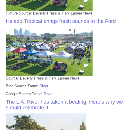
Picture Source: Beverly Press & Park Labrea News
Helado Tropical brings fresh sounds to the Ford
Source: Beverly Press & Park Labrea News
Bing Search Trend:
River
Google Search Trend:
River
The L.A. River has taken a beating. Here’s why we
should celebrate it