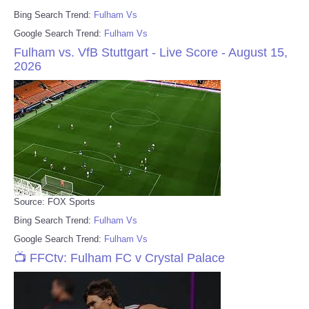
Bing Search Trend:
Fulham Vs
Google Search Trend:
Fulham Vs
Fulham vs. VfB Stuttgart - Live Score - August 15,
2026
Source: FOX Sports
Bing Search Trend:
Fulham Vs
Google Search Trend:
Fulham Vs
📺 FFCtv: Fulham FC v Crystal Palace