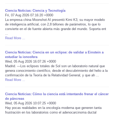
Portada de Noticias
Ciencia Noticias: Ciencia y Tecnología
Fri, 07 Aug 2026 07:16:20 +0000
La empresa china Moonshot AI presentó Kimi K3, su mayor modelo
America Latina
de inteligencia artificial, con 2,8 billones de parámetros, lo que lo
convierte en el de fuente abierta más grande del mundo. Soporta ent
...
Ciencia
Read More ...
Deportes
Ciencia Noticias: Ciencia en un eclipse: de validar a Einstein a
estudiar la ionosfera
EEUU
Wed, 05 Aug 2026 16:07:26 +0000
Madrid. —Los eclipses totales de Sol son un laboratorio natural que
genera conocimiento científico, desde el descubrimiento del helio a la
Especiales
confirmación de la Teoría de la Relatividad General, y que ah ...
Read More ...
Internacionales
Ciencia Noticias: Cómo la ciencia está intentando frenar el cáncer
Negocios
de páncreas
Wed, 05 Aug 2026 10:07:25 +0000
Hay pocas realidades en la oncología moderna que generen tanta
Salud
frustración en los laboratorios como el adenocarcinoma ductal