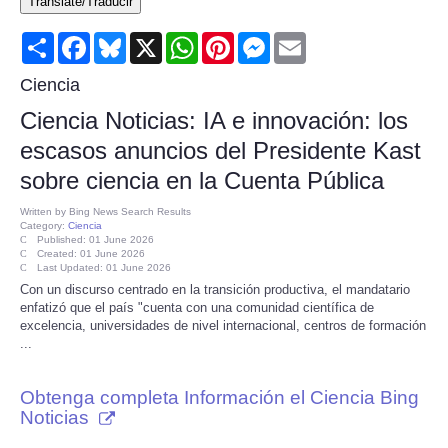
Translate/Traducir
Consumer
Share
Facebook
Bluesky
X
WhatsApp
Pinterest
Messenger
Email
Consumer Affairs Recalls
Ciencia
Ciencia Noticias: IA e innovación: los
Food & Drug Recalls
escasos anuncios del Presidente Kast
sobre ciencia en la Cuenta Pública
Product Safety News
Written by
Bing News Search Results
Category:
Ciencia
Entertainment
Published: 01 June 2026
Created: 01 June 2026
Last Updated: 01 June 2026
Health
Con un discurso centrado en la transición productiva, el mandatario
enfatizó que el país "cuenta con una comunidad científica de
excelencia, universidades de nivel internacional, centros de formación
Pets
...
Politics
Obtenga completa Información el Ciencia Bing
Noticias
Press Releases