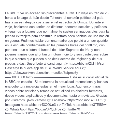
La BBC tuvo un acceso sin precedentes a Irán. Un viaje en tren de 25
horas a lo largo de Irán desde Teherán, el corazón político del país,
hasta su estratégica costa sur en el estrecho de Ormuz. Durante el
viaje, hablamos con iraníes de distintos sectores sociales y políticos
y llegamos a lugares que normalmente suelen ser inaccesibles para la
prensa extranjera para construir un retrato poco habitual de una nación
en guerra. Pudimos hablar con una madre que perdió a un ser querido
en la escuela bombardeada en las primeras horas del conflicto, con
personas que asisten al funeral del Líder Supremo de Irán y con
jóvenes iraníes que afrontan un futuro incierto y son cautelosos sobre
lo que sienten que pueden o no decir acerca del régimen y de sus
propias vidas. Suscríbete al canal aquí 👉 https://bbc.in/2UHHVsu
Descarga la nueva app del BBC World Service aquí 👉
https://bbcwsuniversal.onelink.me/s6ot/8sfpme8y -----------------------------
------ 00:00:00 Intro ----------------------------------- Este es el canal oficial de
la BBC en español. Si te interesa la actualidad internacional y buscas
una cobertura imparcial estás en el mejor lugar. Aquí encontrarás
videos sobre noticias y temas de actualidad en distintos formatos,
desde videos explicativos y documentales hasta entrevistas. Gracias
por visitarnos. ¡Nos vemos! 👉 Facebook https://bbc.in/2BxEUCt 👉
Instagram https://bbc.in/43OOUn3 👉 TikTok https://bbc.in/3TR5Swr
👉 WhatsApp https://bbc.in/3PQpP5e 👉 Twitter/X
https://bbc.in/32F72iZ 👉 Newsletter https://bbc.in/3NzFCnq