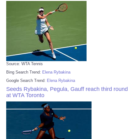
Source: WTA Tennis
Bing Search Trend:
Elena Rybakina
Google Search Trend:
Elena Rybakina
Seeds Rybakina, Pegula, Gauff reach third round
at WTA Toronto