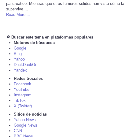
pancreático. Mientras que otros tumores sólidos han visto cómo la
supervive ...
Tecnologia
Read More ...
Tiempo
🔎 Buscar este tema en plataformas populares
CATEGORIES
Motores de búsqueda
Google
Bing
CARTOONS
Yahoo
DuckDuckGo
Yandex
CONTACT
Redes Sociales
Facebook
SEARCH
YouTube
Instagram
TikTok
SHOPPING
X (Twitter)
Sitios de noticias
Yahoo News
Daily Deals
Google News
CNN
RobinsPost Store
BBC News