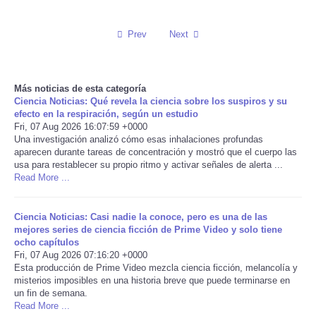
Reviews
Prev
Next
Science
Más noticias de esta categoría
Social
Ciencia Noticias: Qué revela la ciencia sobre los suspiros y su
efecto en la respiración, según un estudio
Fri, 07 Aug 2026 16:07:59 +0000
Sports
Una investigación analizó cómo esas inhalaciones profundas
aparecen durante tareas de concentración y mostró que el cuerpo las
Technology
usa para restablecer su propio ritmo y activar señales de alerta ...
Read More ...
Travel
Ciencia Noticias: Casi nadie la conoce, pero es una de las
mejores series de ciencia ficción de Prime Video y solo tiene
USA
ocho capítulos
Fri, 07 Aug 2026 07:16:20 +0000
Esta producción de Prime Video mezcla ciencia ficción, melancolía y
World
misterios imposibles en una historia breve que puede terminarse en
un fin de semana.
NOTICIAS
Read More ...