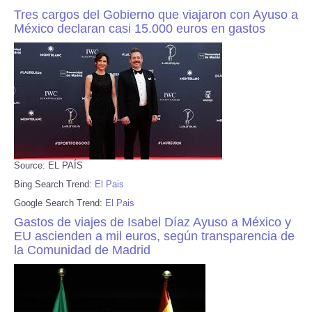
Tres cargos del Gobierno que viajaron con Ayuso a
México declaran casi 15.000 euros en gastos
Source: EL PAÍS
Bing Search Trend:
El Pais
Google Search Trend:
El Pais
Gastos de viajes de Isabel Díaz Ayuso a México y
EU ascienden a mil euros, según transparencia de
la Comunidad de Madrid