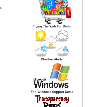
va
Flying The Web For Deals
Weather Alerts
End Windows Support Dates