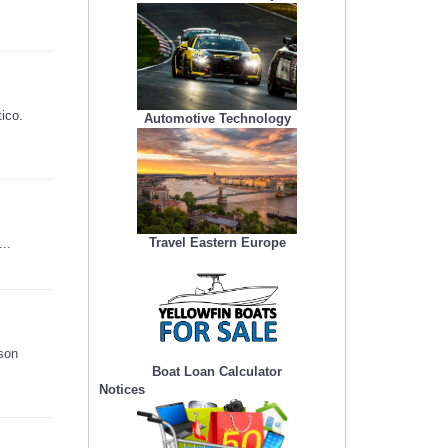
ico.
Automotive Technology
Travel Eastern Europe
..
 son
Boat Loan Calculator
Notices