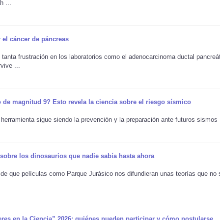
h ...
r el cáncer de páncreas
anta frustración en los laboratorios como el adenocarcinoma ductal pancreát
ive ...
 de magnitud 9? Esto revela la ciencia sobre el riesgo sísmico
herramienta sigue siendo la prevención y la preparación ante futuros sismos .
o sobre los dinosaurios que nadie sabía hasta ahora
s de que películas como Parque Jurásico nos difundieran unas teorías que no
res en la Ciencia” 2026: quiénes pueden participar y cómo postularse