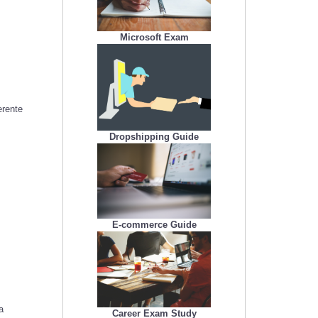
Microsoft Exam
erente
Dropshipping Guide
E-commerce Guide
a
Career Exam Study