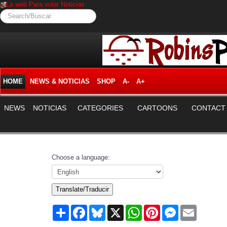
La web Para volar Noticias
Search/Buscar
HOME
NEWS & NOTICIAS
SHOP
A-
A+
NEWS
NOTICIAS
CATEGORIES
CARTOONS
CONTACT
Choose a language:
Translate/Traducir
Share
Facebook
Bluesky
X
WhatsApp
Pinterest
Messenger
Email