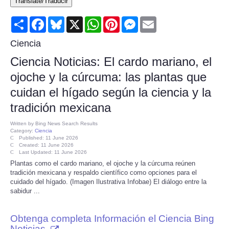
Translate/Traducir
Consumer
Share
Facebook
Bluesky
X
WhatsApp
Pinterest
Messenger
Email
Consumer Affairs Recalls
Ciencia
Ciencia Noticias: El cardo mariano, el
Food & Drug Recalls
ojoche y la cúrcuma: las plantas que
cuidan el hígado según la ciencia y la
Product Safety News
tradición mexicana
Entertainment
Written by
Bing News Search Results
Category:
Ciencia
Published: 11 June 2026
Health
Created: 11 June 2026
Last Updated: 11 June 2026
Plantas como el cardo mariano, el ojoche y la cúrcuma reúnen
Pets
tradición mexicana y respaldo científico como opciones para el
cuidado del hígado. (Imagen Ilustrativa Infobae) El diálogo entre la
sabidur ...
Politics
Obtenga completa Información el Ciencia Bing
Press Releases
Noticias