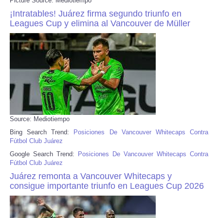
Picture Source: Mediotiempo
¡Intratables! Juárez firma segundo triunfo en
Leagues Cup y elimina al Vancouver de Müller
Source: Mediotiempo
Bing Search Trend:
Posiciones De Vancouver Whitecaps Contra
Fútbol Club Juárez
Google Search Trend:
Posiciones De Vancouver Whitecaps Contra
Fútbol Club Juárez
Juárez remonta a Vancouver Whitecaps y
consigue importante triunfo en Leagues Cup 2026