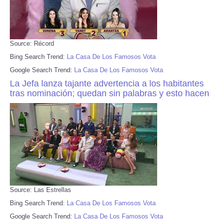
Source: Récord
Bing Search Trend:
La Casa De Los Famosos Vota
Google Search Trend:
La Casa De Los Famosos Vota
La Jefa lanza tajante advertencia a los habitantes
tras nominación; quedan sin palabras y esto hacen
Source: Las Estrellas
Bing Search Trend:
La Casa De Los Famosos Vota
Google Search Trend:
La Casa De Los Famosos Vota