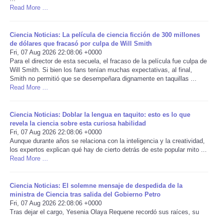
Read More ...
Portada de Noticias
Ciencia Noticias: La película de ciencia ficción de 300 millones
America Latina
de dólares que fracasó por culpa de Will Smith
Fri, 07 Aug 2026 22:08:06 +0000
Para el director de esta secuela, el fracaso de la película fue culpa de
Ciencia
Will Smith. Si bien los fans tenían muchas expectativas, al final,
Smith no permitió que se desempeñara dignamente en taquillas ...
Read More ...
Deportes
Ciencia Noticias: Doblar la lengua en taquito: esto es lo que
EEUU
revela la ciencia sobre esta curiosa habilidad
Fri, 07 Aug 2026 22:08:06 +0000
Especiales
Aunque durante años se relaciona con la inteligencia y la creatividad,
los expertos explican qué hay de cierto detrás de este popular mito ...
Read More ...
Internacionales
Ciencia Noticias: El solemne mensaje de despedida de la
Negocios
ministra de Ciencia tras salida del Gobierno Petro
Fri, 07 Aug 2026 22:08:06 +0000
Tras dejar el cargo, Yesenia Olaya Requene recordó sus raíces, su
Salud