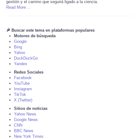
gestión y el camino que seguirá ligado a la ciencia.
Read More ...
Tecnologia
Tiempo
🔎 Buscar este tema en plataformas populares
Motores de búsqueda
Google
CATEGORIES
Bing
Yahoo
DuckDuckGo
CARTOONS
Yandex
Redes Sociales
CONTACT
Facebook
YouTube
Instagram
SEARCH
TikTok
X (Twitter)
SHOPPING
Sitios de noticias
Yahoo News
Google News
Daily Deals
CNN
BBC News
New York Times
RobinsPost Store