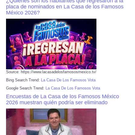
¿Quiénes son los habitantes que regresaron a la
placa de nominados en La Casa de los Famosos
México 2026?
Source: https://www.lacasadelosfamososmexico.tv/
Bing Search Trend:
La Casa De Los Famosos Vota
Google Search Trend:
La Casa De Los Famosos Vota
Encuestas de La Casa de los Famosos México
2026 muestran quién podría ser eliminado