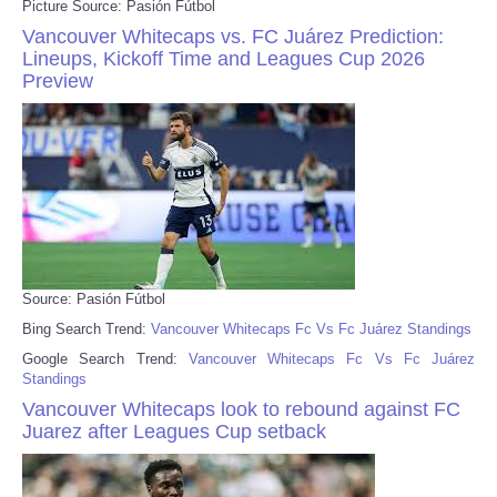
Picture Source: Pasión Fútbol
Vancouver Whitecaps vs. FC Juárez Prediction:
Lineups, Kickoff Time and Leagues Cup 2026
Preview
Source: Pasión Fútbol
Bing Search Trend:
Vancouver Whitecaps Fc Vs Fc Juárez Standings
Google Search Trend:
Vancouver Whitecaps Fc Vs Fc Juárez
Standings
Vancouver Whitecaps look to rebound against FC
Juarez after Leagues Cup setback