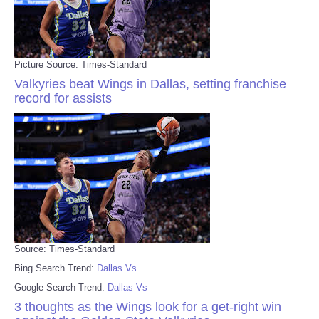
Picture Source: Times-Standard
Valkyries beat Wings in Dallas, setting franchise
record for assists
Source: Times-Standard
Bing Search Trend:
Dallas Vs
Google Search Trend:
Dallas Vs
3 thoughts as the Wings look for a get-right win