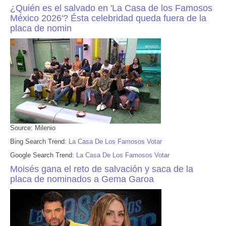
¿Quién es el salvado en 'La Casa de los Famosos
México 2026'? Ésta celebridad queda fuera de la
placa de nomin
Source: Milenio
Bing Search Trend:
La Casa De Los Famosos Votar
Google Search Trend:
La Casa De Los Famosos Votar
Moisés gana el reto de salvación y saca de la
placa de nominados a Gema Garoa