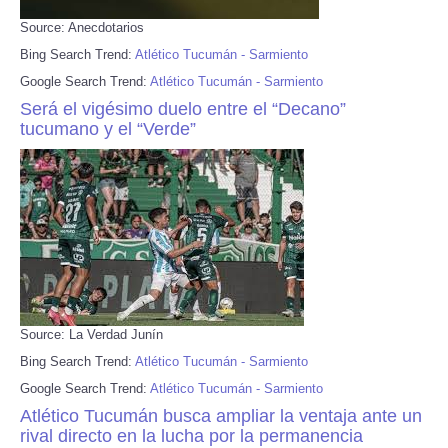
Source: Anecdotarios
Bing Search Trend:
Atlético Tucumán - Sarmiento
Google Search Trend:
Atlético Tucumán - Sarmiento
Será el vigésimo duelo entre el “Decano”
tucumano y el “Verde”
Source: La Verdad Junín
Bing Search Trend:
Atlético Tucumán - Sarmiento
Google Search Trend:
Atlético Tucumán - Sarmiento
Atlético Tucumán busca ampliar la ventaja ante un
rival directo en la lucha por la permanencia