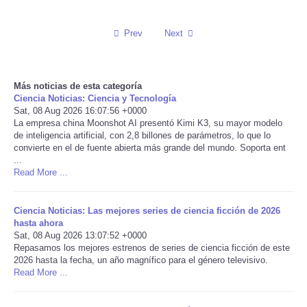
Reviews
Prev
Next
Science
Más noticias de esta categoría
Social
Ciencia Noticias: Ciencia y Tecnología
Sat, 08 Aug 2026 16:07:56 +0000
La empresa china Moonshot AI presentó Kimi K3, su mayor modelo
Sports
de inteligencia artificial, con 2,8 billones de parámetros, lo que lo
convierte en el de fuente abierta más grande del mundo. Soporta ent
Technology
...
Read More ...
Travel
Ciencia Noticias: Las mejores series de ciencia ficción de 2026
hasta ahora
USA
Sat, 08 Aug 2026 13:07:52 +0000
Repasamos los mejores estrenos de series de ciencia ficción de este
2026 hasta la fecha, un año magnífico para el género televisivo.
World
Read More ...
NOTICIAS