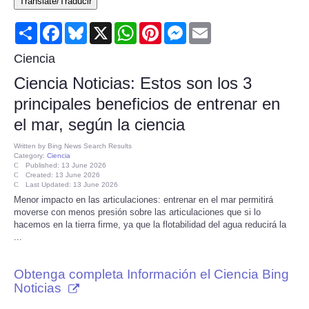
Translate/Traducir
Consumer
Share
Facebook
Bluesky
X
WhatsApp
Pinterest
Messenger
Email
Consumer Affairs Recalls
Ciencia
Ciencia Noticias: Estos son los 3
Food & Drug Recalls
principales beneficios de entrenar en
el mar, según la ciencia
Product Safety News
Written by
Bing News Search Results
Category:
Ciencia
Entertainment
Published: 13 June 2026
Created: 13 June 2026
Last Updated: 13 June 2026
Health
Menor impacto en las articulaciones: entrenar en el mar permitirá
moverse con menos presión sobre las articulaciones que si lo
hacemos en la tierra firme, ya que la flotabilidad del agua reducirá la
Pets
...
Politics
Obtenga completa Información el Ciencia Bing
Noticias
Press Releases