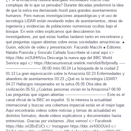
complejas de lo que se pensaba? Durante décadas predominó la idea
de que la selva era demasiado hostil para grandes asentamientos
humanos. Pero nuevas investigaciones arqueológicas y el uso de
tecnología LIDAR están revelando redes de asentamientos, obras de
ingeniería y evidencias de poblaciones numerosas ocultas bajo el
bosque. En este video explicamos qué descubrieron los
investigadores, por qué estas huellas tardaron tanto en encontrarse y
qué preguntas siguen abiertas sobre estas sociedades amazónicas. ●
Guion, edición de video y presentación: Facundo Macchi ● Editores:
Natalia Pianzola y Gonzalo Cañada Suscríbete al canal aquí 👉
https://bbc.in/2UHHVsu Descarga la nueva app del BBC World
Service aquí 👉 https://bbcwsuniversal.onelink.me/s6ot/8sfpme8y -----
------------------------------ 00:00 Intro 00:24 La búsqueda de la ciudad Z
01:13 La gran equivocación sobre la Amazonía 02:23 Enfermedades y
abandono de asentamientos 03:23 ¿Qué es la tecnología LIDAR?
04:27 Hallazgos inesperados en la selva 05:05 Otra idea de
civilización 05:51 ¿Cuántas personas vivían en la Amazonía? 06:00
Las preguntas que siguen abiertas ----------------------------------- Este es el
canal oficial de la BBC en español. Si te interesa la actualidad
internacional y buscas una cobertura imparcial estás en el mejor lugar.
Aquí encontrarás videos sobre noticias y temas de actualidad en
distintos formatos, desde videos explicativos y documentales hasta
entrevistas. Gracias por visitarnos. ¡Nos vemos! 👉 Facebook
https://bbc.in/2BxEUCt 👉 Instagram https://bbc.in/43OOUn3 👉