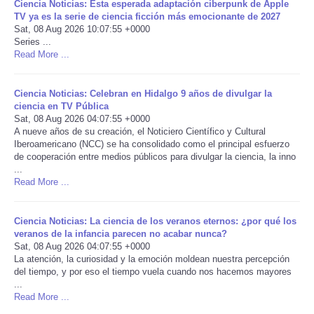
Ciencia Noticias: Esta esperada adaptación ciberpunk de Apple
TV ya es la serie de ciencia ficción más emocionante de 2027
Portada de Noticias
Sat, 08 Aug 2026 10:07:55 +0000
Series ...
Read More ...
America Latina
Ciencia Noticias: Celebran en Hidalgo 9 años de divulgar la
Ciencia
ciencia en TV Pública
Sat, 08 Aug 2026 04:07:55 +0000
Deportes
A nueve años de su creación, el Noticiero Científico y Cultural
Iberoamericano (NCC) se ha consolidado como el principal esfuerzo
de cooperación entre medios públicos para divulgar la ciencia, la inno
EEUU
...
Read More ...
Especiales
Ciencia Noticias: La ciencia de los veranos eternos: ¿por qué los
veranos de la infancia parecen no acabar nunca?
Internacionales
Sat, 08 Aug 2026 04:07:55 +0000
La atención, la curiosidad y la emoción moldean nuestra percepción
Negocios
del tiempo, y por eso el tiempo vuela cuando nos hacemos mayores
...
Read More ...
Salud