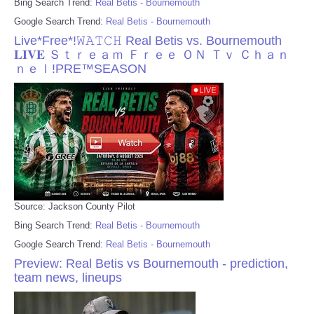
Bing Search Trend:
Real Betis - Bournemouth
Google Search Trend:
Real Betis - Bournemouth
Live*Free*!𝚆𝙰𝚃𝙲𝙷 Real Betis vs. Bournemouth
𝐋𝐈𝐕𝐄 Ｓｔｒｅａｍ Ｆｒｅｅ ＯＮ Ｔｖ Ｃｈａｎ
ｎｅｌ!PRE™SEASON
Source: Jackson County Pilot
Bing Search Trend:
Real Betis - Bournemouth
Google Search Trend:
Real Betis - Bournemouth
Preview: Real Betis vs Bournemouth - prediction,
team news, lineups