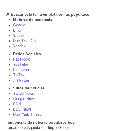
Tecnologia
🔎 Buscar este tema en plataformas populares
Motores de búsqueda
Google
Tiempo
Bing
Yahoo
CATEGORIES
DuckDuckGo
Yandex
Redes Sociales
CARTOONS
Facebook
YouTube
Instagram
CONTACT
TikTok
X (Twitter)
SEARCH
Sitios de noticias
Yahoo News
Google News
SHOPPING
CNN
BBC News
New York Times
Daily Deals
Tendencias de noticias populares hoy
Temas de búsqueda en Bing y Google
RobinsPost Store