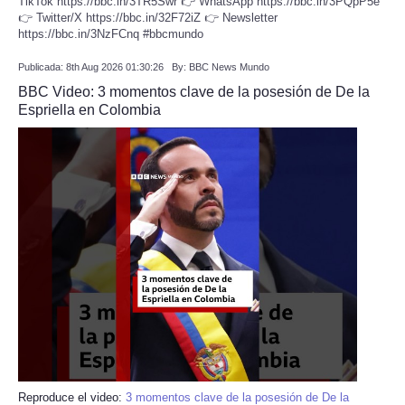
TikTok https://bbc.in/3TR5Swr 👉 WhatsApp https://bbc.in/3PQpP5e
👉 Twitter/X https://bbc.in/32F72iZ 👉 Newsletter
https://bbc.in/3NzFCnq #bbcmundo
Publicada: 8th Aug 2026 01:30:26 By: BBC News Mundo
BBC Video: 3 momentos clave de la posesión de De la
Espriella en Colombia
Reproduce el video:
3 momentos clave de la posesión de De la