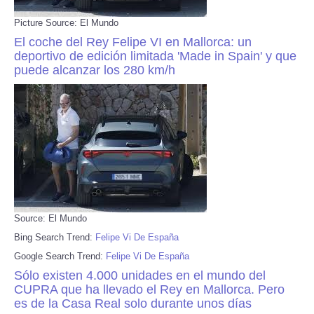
Picture Source: El Mundo
El coche del Rey Felipe VI en Mallorca: un
deportivo de edición limitada 'Made in Spain' y que
puede alcanzar los 280 km/h
Source: El Mundo
Bing Search Trend:
Felipe Vi De España
Google Search Trend:
Felipe Vi De España
Sólo existen 4.000 unidades en el mundo del
CUPRA que ha llevado el Rey en Mallorca. Pero
es de la Casa Real solo durante unos días