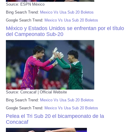
Source: ESPN México
Bing Search Trend:
Mexico Vs Usa Sub 20 Boletos
Google Search Trend:
Mexico Vs Usa Sub 20 Boletos
México y Estados Unidos se enfrentan por el título
del Campeonato Sub-20
Source: Concacaf | Official Website
Bing Search Trend:
Mexico Vs Usa Sub 20 Boletos
Google Search Trend:
Mexico Vs Usa Sub 20 Boletos
Pelea el Tri Sub 20 el bicampeonato de la
Concacaf