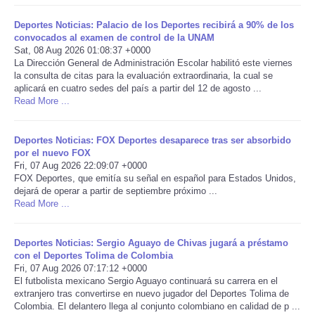
Deportes Noticias: Palacio de los Deportes recibirá a 90% de los
Portada de Noticias
convocados al examen de control de la UNAM
Sat, 08 Aug 2026 01:08:37 +0000
America Latina
La Dirección General de Administración Escolar habilitó este viernes
la consulta de citas para la evaluación extraordinaria, la cual se
aplicará en cuatro sedes del país a partir del 12 de agosto ...
Ciencia
Read More ...
Deportes
Deportes Noticias: FOX Deportes desaparece tras ser absorbido
por el nuevo FOX
Fri, 07 Aug 2026 22:09:07 +0000
EEUU
FOX Deportes, que emitía su señal en español para Estados Unidos,
dejará de operar a partir de septiembre próximo ...
Especiales
Read More ...
Internacionales
Deportes Noticias: Sergio Aguayo de Chivas jugará a préstamo
con el Deportes Tolima de Colombia
Fri, 07 Aug 2026 07:17:12 +0000
Negocios
El futbolista mexicano Sergio Aguayo continuará su carrera en el
extranjero tras convertirse en nuevo jugador del Deportes Tolima de
Colombia. El delantero llega al conjunto colombiano en calidad de p ...
Salud