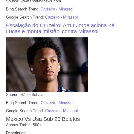
Source: www.sportingnews.com
Bing Search Trend:
Cruzeiro - Mirassol
Google Search Trend:
Cruzeiro - Mirassol
Escalação do Cruzeiro: Artur Jorge aciona Zé
Lucas e monta 'mistão' contra Mirassol
Source: Rádio Itatiaia
Bing Search Trend:
Cruzeiro - Mirassol
Google Search Trend:
Cruzeiro - Mirassol
Mexico Vs Usa Sub 20 Boletos
Approx Traffic: 500+
Description: