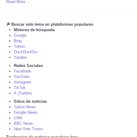
Read More ...
Tecnologia
🔎 Buscar este tema en plataformas populares
Tiempo
Motores de búsqueda
Google
Bing
CATEGORIES
Yahoo
DuckDuckGo
Yandex
CARTOONS
Redes Sociales
Facebook
CONTACT
YouTube
Instagram
TikTok
SEARCH
X (Twitter)
Sitios de noticias
SHOPPING
Yahoo News
Google News
CNN
Daily Deals
BBC News
New York Times
RobinsPost Store