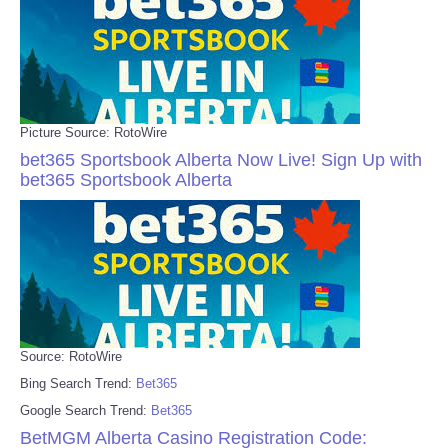
Picture Source: RotoWire
bet365 Sportsbook Alberta Now Live! Sign Up with
bet365 Sportsbook Alberta
Source: RotoWire
Bing Search Trend:
Bet365
Google Search Trend:
Bet365
BetMGM Alberta Casino Registration Code: