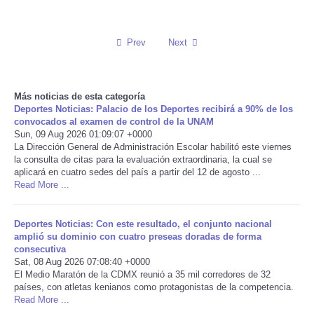
Reviews
Prev
Next
Science
Social
Más noticias de esta categoría
Deportes Noticias: Palacio de los Deportes recibirá a 90% de los
convocados al examen de control de la UNAM
Sports
Sun, 09 Aug 2026 01:09:07 +0000
La Dirección General de Administración Escolar habilitó este viernes
la consulta de citas para la evaluación extraordinaria, la cual se
Technology
aplicará en cuatro sedes del país a partir del 12 de agosto ...
Read More ...
Travel
Deportes Noticias: Con este resultado, el conjunto nacional
USA
amplió su dominio con cuatro preseas doradas de forma
consecutiva
Sat, 08 Aug 2026 07:08:40 +0000
World
El Medio Maratón de la CDMX reunió a 35 mil corredores de 32
países, con atletas kenianos como protagonistas de la competencia.
Read More ...
NOTICIAS