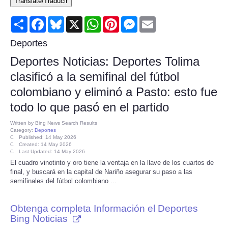
Translate/Traducir
Consumer
Share
Facebook
Bluesky
X
WhatsApp
Pinterest
Messenger
Email
Consumer Affairs Recalls
Deportes
Deportes Noticias: Deportes Tolima
Food & Drug Recalls
clasificó a la semifinal del fútbol
colombiano y eliminó a Pasto: esto fue
Product Safety News
todo lo que pasó en el partido
Entertainment
Written by
Bing News Search Results
Category:
Deportes
Published: 14 May 2026
Health
Created: 14 May 2026
Last Updated: 14 May 2026
El cuadro vinotinto y oro tiene la ventaja en la llave de los cuartos de
Pets
final, y buscará en la capital de Nariño asegurar su paso a las
semifinales del fútbol colombiano ...
Politics
Obtenga completa Información el Deportes
Bing Noticias
Press Releases