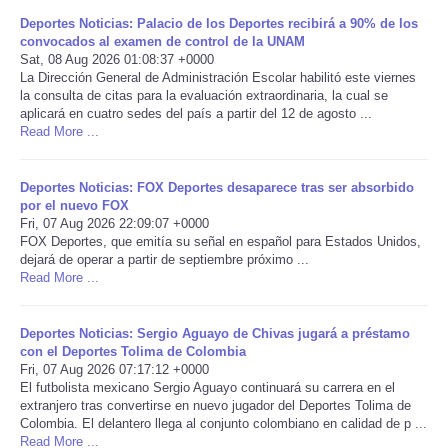
Deportes Noticias: Palacio de los Deportes recibirá a 90% de los
Portada de Noticias
convocados al examen de control de la UNAM
Sat, 08 Aug 2026 01:08:37 +0000
La Dirección General de Administración Escolar habilitó este viernes
America Latina
la consulta de citas para la evaluación extraordinaria, la cual se
aplicará en cuatro sedes del país a partir del 12 de agosto ...
Read More ...
Ciencia
Deportes
Deportes Noticias: FOX Deportes desaparece tras ser absorbido
por el nuevo FOX
Fri, 07 Aug 2026 22:09:07 +0000
EEUU
FOX Deportes, que emitía su señal en español para Estados Unidos,
dejará de operar a partir de septiembre próximo ...
Read More ...
Especiales
Deportes Noticias: Sergio Aguayo de Chivas jugará a préstamo
Internacionales
con el Deportes Tolima de Colombia
Fri, 07 Aug 2026 07:17:12 +0000
Negocios
El futbolista mexicano Sergio Aguayo continuará su carrera en el
extranjero tras convertirse en nuevo jugador del Deportes Tolima de
Colombia. El delantero llega al conjunto colombiano en calidad de p ...
Salud
Read More ...