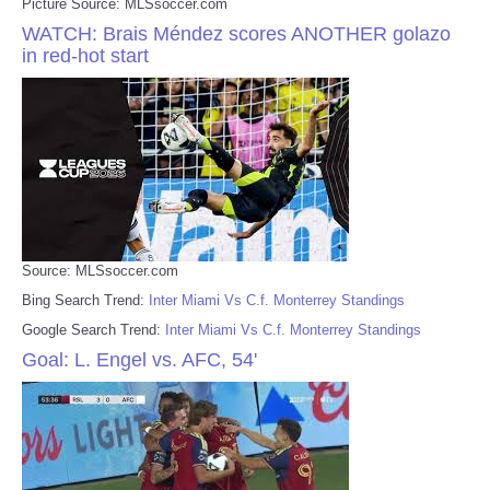
Picture Source: MLSsoccer.com
WATCH: Brais Méndez scores ANOTHER golazo
in red-hot start
Source: MLSsoccer.com
Bing Search Trend:
Inter Miami Vs C.f. Monterrey Standings
Google Search Trend:
Inter Miami Vs C.f. Monterrey Standings
Goal: L. Engel vs. AFC, 54'