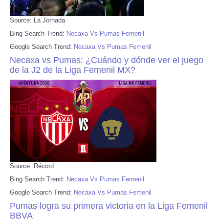
Source: La Jornada
Bing Search Trend:
Necaxa Vs Pumas Femenil
Google Search Trend:
Necaxa Vs Pumas Femenil
Necaxa vs Pumas: ¿Cuándo y dónde ver el juego
de la J2 de la Liga Femenil MX?
Source: Récord
Bing Search Trend:
Necaxa Vs Pumas Femenil
Google Search Trend:
Necaxa Vs Pumas Femenil
Pumas logra su primera victoria en la Liga Femenil
BBVA