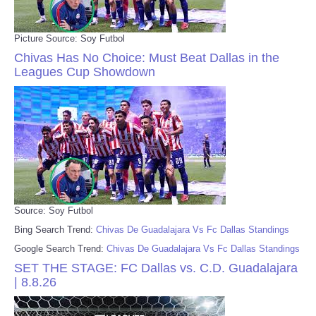
Picture Source: Soy Futbol
Chivas Has No Choice: Must Beat Dallas in the
Leagues Cup Showdown
Source: Soy Futbol
Bing Search Trend:
Chivas De Guadalajara Vs Fc Dallas Standings
Google Search Trend:
Chivas De Guadalajara Vs Fc Dallas Standings
SET THE STAGE: FC Dallas vs. C.D. Guadalajara
| 8.8.26