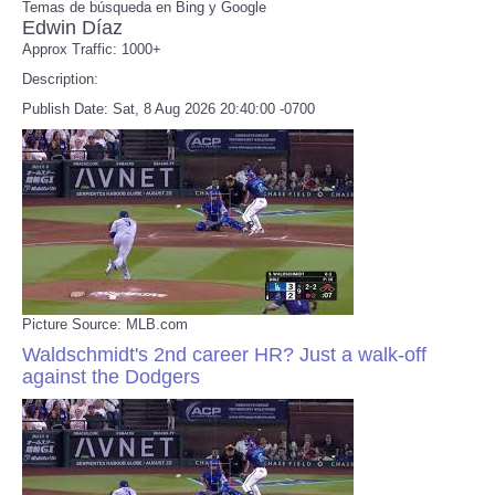
Temas de búsqueda en Bing y Google
Edwin Díaz
Approx Traffic: 1000+
Refund Policy
Description:
Publish Date: Sat, 8 Aug 2026 20:40:00 -0700
Picture Source: MLB.com
Waldschmidt's 2nd career HR? Just a walk-off
against the Dodgers