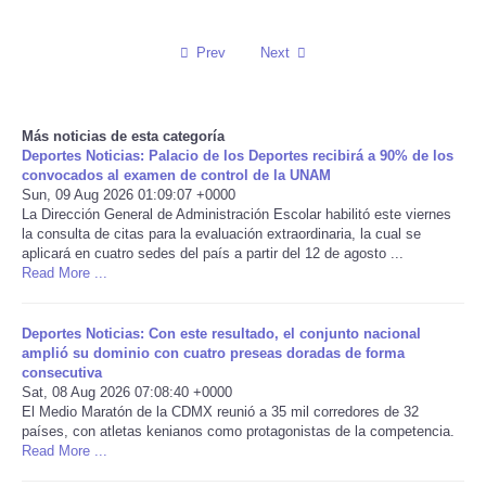
Reviews
Prev
Next
Science
Más noticias de esta categoría
Social
Deportes Noticias: Palacio de los Deportes recibirá a 90% de los
convocados al examen de control de la UNAM
Sun, 09 Aug 2026 01:09:07 +0000
Sports
La Dirección General de Administración Escolar habilitó este viernes
la consulta de citas para la evaluación extraordinaria, la cual se
Technology
aplicará en cuatro sedes del país a partir del 12 de agosto ...
Read More ...
Travel
Deportes Noticias: Con este resultado, el conjunto nacional
amplió su dominio con cuatro preseas doradas de forma
USA
consecutiva
Sat, 08 Aug 2026 07:08:40 +0000
El Medio Maratón de la CDMX reunió a 35 mil corredores de 32
World
países, con atletas kenianos como protagonistas de la competencia.
Read More ...
NOTICIAS