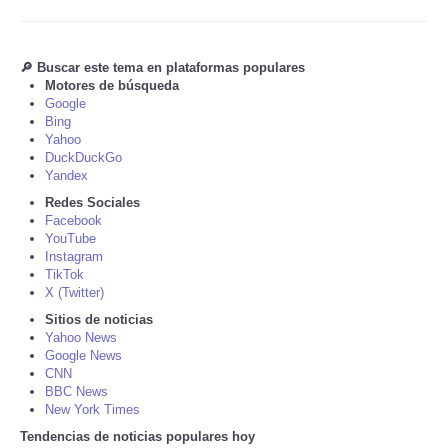
Tecnologia
🔎 Buscar este tema en plataformas populares
Motores de búsqueda
Tiempo
Google
Bing
CATEGORIES
Yahoo
DuckDuckGo
Yandex
CARTOONS
Redes Sociales
Facebook
YouTube
CONTACT
Instagram
TikTok
SEARCH
X (Twitter)
Sitios de noticias
Yahoo News
SHOPPING
Google News
CNN
BBC News
Daily Deals
New York Times
Tendencias de noticias populares hoy
RobinsPost Store