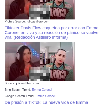
Picture Source: julioastillero.com
Tiktoker Davis Flow coquetea por error con Emma
Coronel en vivo y su reacción de pánico se vuelve
viral (Redacción Astillero Informa)
Source: julioastillero.com
Bing Search Trend:
Emma Coronel
Google Search Trend:
Emma Coronel
De prisión a TikTok: La nueva vida de Emma