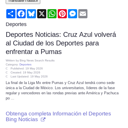
Translate/Traducir
Consumer
Share
Facebook
Bluesky
X
WhatsApp
Pinterest
Messenger
Email
Consumer Affairs Recalls
Deportes
Deportes Noticias: Cruz Azul volverá
Food & Drug Recalls
al Ciudad de los Deportes para
enfrentar a Pumas
Product Safety News
Written by
Bing News Search Results
Category:
Deportes
Entertainment
Published: 19 May 2026
Created: 19 May 2026
Last Updated: 19 May 2026
Health
La final de la Liga Mx entre Pumas y Cruz Azul tendrá como sede
única a la Ciudad de México. Los universitarios, líderes de la fase
regular y vencedores en las rondas previas ante América y Pachuca
Pets
po ...
Politics
Obtenga completa Información el Deportes
Bing Noticias
Press Releases