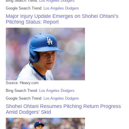
Bing Search Trend:
Los Angeles Dodgers
Google Search Trend:
Los Angeles Dodgers
Major Injury Update Emerges on Shohei Ohtani’s
Pitching Status: Report
Source: Heavy.com
Bing Search Trend:
Los Angeles Dodgers
Google Search Trend:
Los Angeles Dodgers
Shohei Ohtani Resumes Pitching Return Progress
Amid Dodgers’ Skid