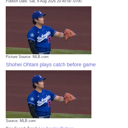
Publish Date: Sat, 8 Aug 2026 20:40:00 -0700
Picture Source: MLB.com
Shohei Ohtani plays catch before game
Source: MLB.com