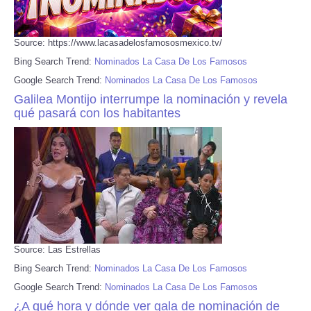
Source: https://www.lacasadelosfamososmexico.tv/
Bing Search Trend:
Nominados La Casa De Los Famosos
Google Search Trend:
Nominados La Casa De Los Famosos
Galilea Montijo interrumpe la nominación y revela
qué pasará con los habitantes
Source: Las Estrellas
Bing Search Trend:
Nominados La Casa De Los Famosos
Google Search Trend:
Nominados La Casa De Los Famosos
¿A qué hora y dónde ver gala de nominación de