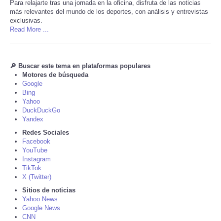
Para relajarte tras una jornada en la oficina, disfruta de las noticias
más relevantes del mundo de los deportes, con análisis y entrevistas
Tecnologia
exclusivas.
Read More ...
Tiempo
🔎 Buscar este tema en plataformas populares
CATEGORIES
Motores de búsqueda
Google
Bing
CARTOONS
Yahoo
DuckDuckGo
CONTACT
Yandex
Redes Sociales
Facebook
SEARCH
YouTube
Instagram
TikTok
SHOPPING
X (Twitter)
Sitios de noticias
Daily Deals
Yahoo News
Google News
CNN
RobinsPost Store