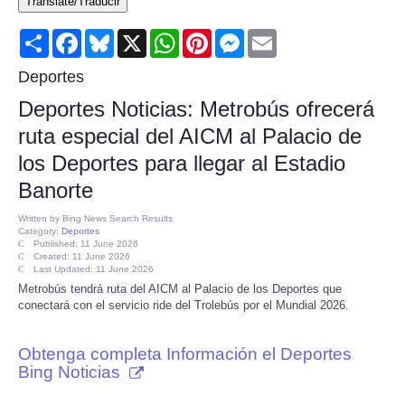
Translate/Traducir
Consumer
Share
Facebook
Bluesky
X
WhatsApp
Pinterest
Messenger
Email
Consumer Affairs Recalls
Deportes
Deportes Noticias: Metrobús ofrecerá
Food & Drug Recalls
ruta especial del AICM al Palacio de
los Deportes para llegar al Estadio
Product Safety News
Banorte
Entertainment
Written by
Bing News Search Results
Category:
Deportes
Published: 11 June 2026
Health
Created: 11 June 2026
Last Updated: 11 June 2026
Metrobús tendrá ruta del AICM al Palacio de los Deportes que
Pets
conectará con el servicio ride del Trolebús por el Mundial 2026.
Politics
Obtenga completa Información el Deportes
Bing Noticias
Press Releases