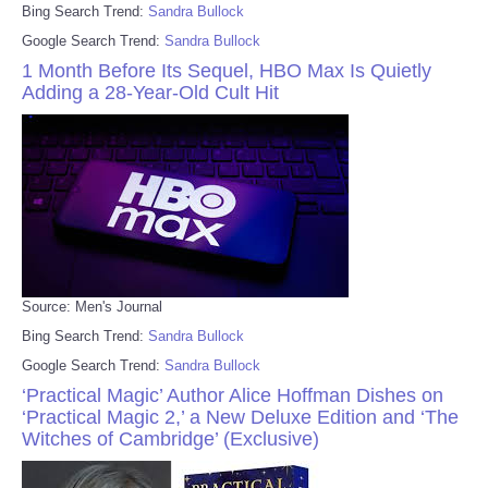
Bing Search Trend:
Sandra Bullock
Google Search Trend:
Sandra Bullock
1 Month Before Its Sequel, HBO Max Is Quietly
Adding a 28-Year-Old Cult Hit
Source: Men's Journal
Bing Search Trend:
Sandra Bullock
Google Search Trend:
Sandra Bullock
‘Practical Magic’ Author Alice Hoffman Dishes on
‘Practical Magic 2,’ a New Deluxe Edition and ‘The
Witches of Cambridge’ (Exclusive)