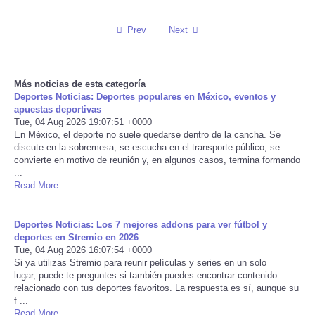
Reviews
Prev
Next
Science
Más noticias de esta categoría
Social
Deportes Noticias: Deportes populares en México, eventos y
apuestas deportivas
Tue, 04 Aug 2026 19:07:51 +0000
Sports
En México, el deporte no suele quedarse dentro de la cancha. Se
discute en la sobremesa, se escucha en el transporte público, se
convierte en motivo de reunión y, en algunos casos, termina formando
Technology
...
Read More ...
Travel
Deportes Noticias: Los 7 mejores addons para ver fútbol y
USA
deportes en Stremio en 2026
Tue, 04 Aug 2026 16:07:54 +0000
Si ya utilizas Stremio para reunir películas y series en un solo
World
lugar, puede te preguntes si también puedes encontrar contenido
relacionado con tus deportes favoritos. La respuesta es sí, aunque su
f ...
NOTICIAS
Read More ...