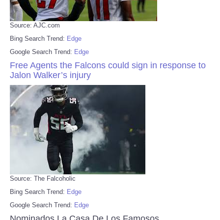
Source: AJC.com
Bing Search Trend:
Edge
Google Search Trend:
Edge
Free Agents the Falcons could sign in response to
Jalon Walker’s injury
Source: The Falcoholic
Bing Search Trend:
Edge
Google Search Trend:
Edge
Nominados La Casa De Los Famosos