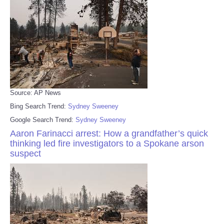
Source: AP News
Bing Search Trend:
Sydney Sweeney
Google Search Trend:
Sydney Sweeney
Aaron Farinacci arrest: How a grandfather’s quick
thinking led fire investigators to a Spokane arson
suspect