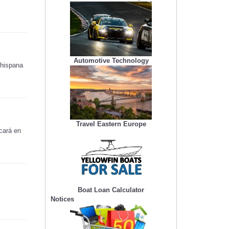
Automotive Technology
 hispana
Travel Eastern Europe
icará en
Boat Loan Calculator
Notices