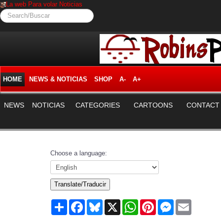
La web Para volar Noticias
Search/Buscar
HOME
NEWS & NOTICIAS
SHOP
A-
A+
NEWS
NOTICIAS
CATEGORIES
CARTOONS
CONTACT
Choose a language:
Translate/Traducir
Share
Facebook
Bluesky
X
WhatsApp
Pinterest
Messenger
Email