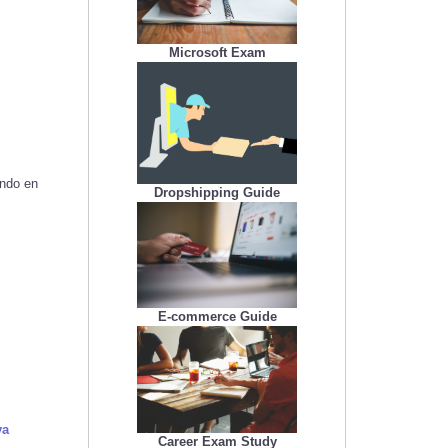
n
Microsoft Exam
ando en
Dropshipping Guide
E-commerce Guide
va
Career Exam Study