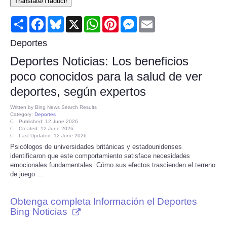
Translate/Traducir
Consumer
Share
Facebook
Bluesky
X
WhatsApp
Pinterest
Messenger
Email
Consumer Affairs Recalls
Deportes
Deportes Noticias: Los beneficios
Food & Drug Recalls
poco conocidos para la salud de ver
deportes, según expertos
Product Safety News
Written by
Bing News Search Results
Category:
Deportes
Entertainment
Published: 12 June 2026
Created: 12 June 2026
Last Updated: 12 June 2026
Health
Psicólogos de universidades británicas y estadounidenses
identificaron que este comportamiento satisface necesidades
emocionales fundamentales. Cómo sus efectos trascienden el terreno
Pets
de juego ...
Politics
Obtenga completa Información el Deportes
Bing Noticias
Press Releases