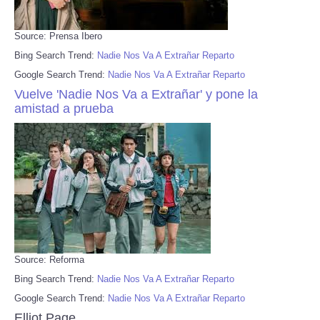
Source: Prensa Ibero
Bing Search Trend:
Nadie Nos Va A Extrañar Reparto
Google Search Trend:
Nadie Nos Va A Extrañar Reparto
Vuelve 'Nadie Nos Va a Extrañar' y pone la
amistad a prueba
Source: Reforma
Bing Search Trend:
Nadie Nos Va A Extrañar Reparto
Google Search Trend:
Nadie Nos Va A Extrañar Reparto
Elliot Page