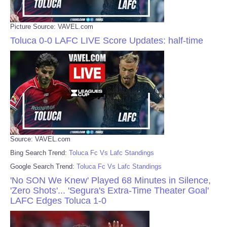
Picture Source: VAVEL.com
Toluca 0-0 LAFC LIVE Score Updates: half-time
Source: VAVEL.com
Bing Search Trend:
Toluca Fc Vs Lafc Standings
Google Search Trend:
Toluca Fc Vs Lafc Standings
'No SON We Knew' Played 68 Minutes in Silence,
'Zero Shots'... 'Segura's Extra-Time Theater Goal'
LAFC Edges Toluca 1-0