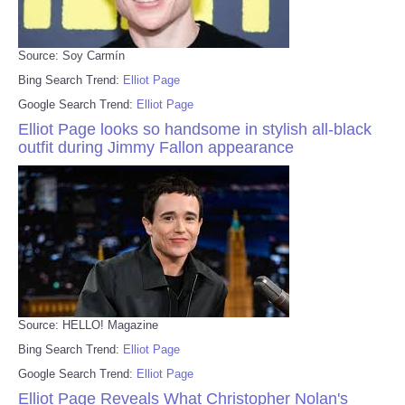
Source: Soy Carmín
Bing Search Trend:
Elliot Page
Google Search Trend:
Elliot Page
Elliot Page looks so handsome in stylish all-black
outfit during Jimmy Fallon appearance
Source: HELLO! Magazine
Bing Search Trend:
Elliot Page
Google Search Trend:
Elliot Page
Elliot Page Reveals What Christopher Nolan's