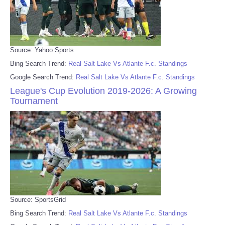
Source: Yahoo Sports
Bing Search Trend:
Real Salt Lake Vs Atlante F.c. Standings
Google Search Trend:
Real Salt Lake Vs Atlante F.c. Standings
League's Cup Evolution 2019-2026: A Growing
Tournament
Source: SportsGrid
Bing Search Trend:
Real Salt Lake Vs Atlante F.c. Standings