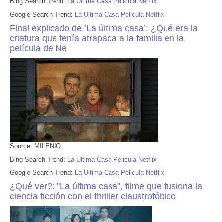
Bing Search Trend:
La Ultima Casa Pelicula Netflix
Google Search Trend:
La Ultima Casa Pelicula Netflix
Final explicado de ‘La última casa’: ¿Qué era la
criatura que tenía atrapada a la familia en la
película de Ne
Source: MILENIO
Bing Search Trend:
La Ultima Casa Pelicula Netflix
Google Search Trend:
La Ultima Casa Pelicula Netflix
¿Qué ver?: "La última casa", filme que fusiona la
ciencia ficción con el thriller claustrofóbico