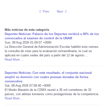
Reviews
Prev
Next
Science
Más noticias de esta categoría
Social
Deportes Noticias: Palacio de los Deportes recibirá a 90% de los
convocados al examen de control de la UNAM
Sun, 09 Aug 2026 01:09:07 +0000
Sports
La Dirección General de Administración Escolar habilitó este viernes
la consulta de citas para la evaluación extraordinaria, la cual se
Technology
aplicará en cuatro sedes del país a partir del 12 de agosto ...
Read More ...
Travel
Deportes Noticias: Con este resultado, el conjunto nacional
amplió su dominio con cuatro preseas doradas de forma
USA
consecutiva
Sat, 08 Aug 2026 07:08:40 +0000
El Medio Maratón de la CDMX reunió a 35 mil corredores de 32
World
países, con atletas kenianos como protagonistas de la competencia.
Read More ...
NOTICIAS