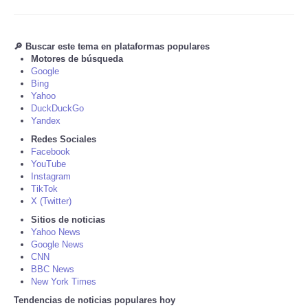
Tecnologia
🔎 Buscar este tema en plataformas populares
Motores de búsqueda
Tiempo
Google
Bing
CATEGORIES
Yahoo
DuckDuckGo
Yandex
CARTOONS
Redes Sociales
Facebook
YouTube
CONTACT
Instagram
TikTok
SEARCH
X (Twitter)
Sitios de noticias
Yahoo News
SHOPPING
Google News
CNN
BBC News
Daily Deals
New York Times
Tendencias de noticias populares hoy
RobinsPost Store