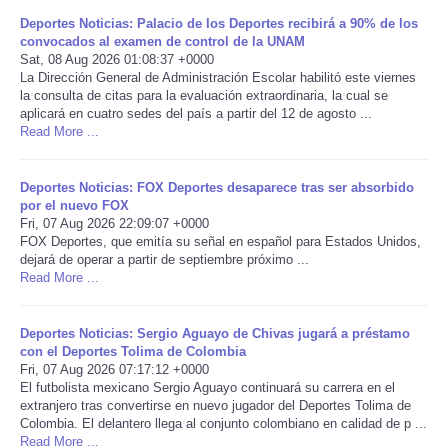
Deportes Noticias: Palacio de los Deportes recibirá a 90% de los
Portada de Noticias
convocados al examen de control de la UNAM
Sat, 08 Aug 2026 01:08:37 +0000
La Dirección General de Administración Escolar habilitó este viernes
America Latina
la consulta de citas para la evaluación extraordinaria, la cual se
aplicará en cuatro sedes del país a partir del 12 de agosto ...
Read More ...
Ciencia
Deportes
Deportes Noticias: FOX Deportes desaparece tras ser absorbido
por el nuevo FOX
Fri, 07 Aug 2026 22:09:07 +0000
EEUU
FOX Deportes, que emitía su señal en español para Estados Unidos,
dejará de operar a partir de septiembre próximo ...
Read More ...
Especiales
Deportes Noticias: Sergio Aguayo de Chivas jugará a préstamo
Internacionales
con el Deportes Tolima de Colombia
Fri, 07 Aug 2026 07:17:12 +0000
Negocios
El futbolista mexicano Sergio Aguayo continuará su carrera en el
extranjero tras convertirse en nuevo jugador del Deportes Tolima de
Colombia. El delantero llega al conjunto colombiano en calidad de p ...
Salud
Read More ...