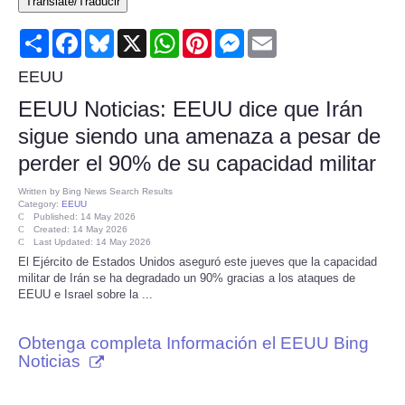
Translate/Traducir
Consumer
Share
Facebook
Bluesky
X
WhatsApp
Pinterest
Messenger
Email
Consumer Affairs Recalls
EEUU
EEUU Noticias: EEUU dice que Irán
Food & Drug Recalls
sigue siendo una amenaza a pesar de
perder el 90% de su capacidad militar
Product Safety News
Written by
Bing News Search Results
Category:
EEUU
Entertainment
Published: 14 May 2026
Created: 14 May 2026
Last Updated: 14 May 2026
Health
El Ejército de Estados Unidos aseguró este jueves que la capacidad
militar de Irán se ha degradado un 90% gracias a los ataques de
EEUU e Israel sobre la ...
Pets
Obtenga completa Información el EEUU Bing
Politics
Noticias
Press Releases