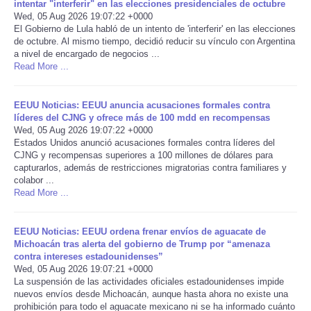
intentar "interferir" en las elecciones presidenciales de octubre
Wed, 05 Aug 2026 19:07:22 +0000
Portada de Noticias
El Gobierno de Lula habló de un intento de 'interferir' en las elecciones
de octubre. Al mismo tiempo, decidió reducir su vínculo con Argentina
a nivel de encargado de negocios ...
America Latina
Read More ...
Ciencia
EEUU Noticias: EEUU anuncia acusaciones formales contra
líderes del CJNG y ofrece más de 100 mdd en recompensas
Deportes
Wed, 05 Aug 2026 19:07:22 +0000
Estados Unidos anunció acusaciones formales contra líderes del
CJNG y recompensas superiores a 100 millones de dólares para
EEUU
capturarlos, además de restricciones migratorias contra familiares y
colabor ...
Read More ...
Especiales
EEUU Noticias: EEUU ordena frenar envíos de aguacate de
Internacionales
Michoacán tras alerta del gobierno de Trump por “amenaza
contra intereses estadounidenses”
Negocios
Wed, 05 Aug 2026 19:07:21 +0000
La suspensión de las actividades oficiales estadounidenses impide
nuevos envíos desde Michoacán, aunque hasta ahora no existe una
Salud
prohibición para todo el aguacate mexicano ni se ha informado cuánto