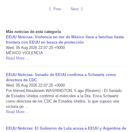
Prev
Next
Reviews
Science
Más noticias de esta categoría
EEUU Noticias: Violencia en sur de México lleva a familias hasta
Social
frontera con EEUU en busca de protección
Wed, 05 Aug 2026 22:07:25 +0000
MÉXICO VIOLENCIA ...
Sports
Read More ...
Technology
EEUU Noticias: Senado de EEUU confirma a Schwartz como
directora de CDC
Travel
Wed, 05 Aug 2026 22:07:25 +0000
Por Ahmed Aboulenein WASHINGTON, 5 ago (Reuters) - El Senado
de Estados Unidos confirmó el miércoles a la Dra. Erica Schwartz
USA
como directora de los CDC de Estados Unidos, lo que supuso una
victoria po ...
Read More ...
World
NOTICIAS
EEUU Noticias: El Gobierno de Lula acusa a EEUU y Argentina de