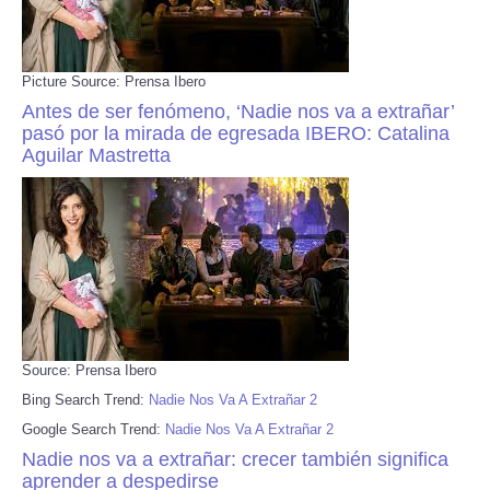
Picture Source: Prensa Ibero
Antes de ser fenómeno, ‘Nadie nos va a extrañar’
pasó por la mirada de egresada IBERO: Catalina
Aguilar Mastretta
Source: Prensa Ibero
Bing Search Trend:
Nadie Nos Va A Extrañar 2
Google Search Trend:
Nadie Nos Va A Extrañar 2
Nadie nos va a extrañar: crecer también significa
aprender a despedirse