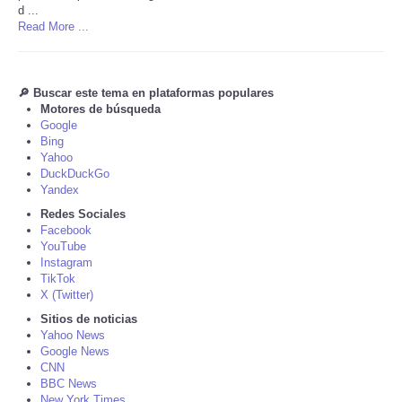
d ...
Read More ...
Tecnologia
Tiempo
🔎 Buscar este tema en plataformas populares
Motores de búsqueda
CATEGORIES
Google
Bing
Yahoo
CARTOONS
DuckDuckGo
Yandex
Redes Sociales
CONTACT
Facebook
YouTube
SEARCH
Instagram
TikTok
X (Twitter)
SHOPPING
Sitios de noticias
Yahoo News
Google News
Daily Deals
CNN
BBC News
RobinsPost Store
New York Times