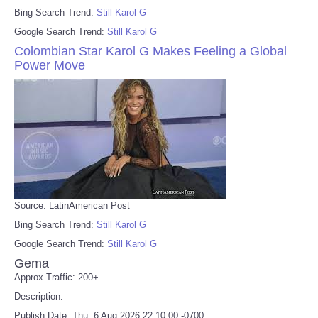
Bing Search Trend:
Still Karol G
Google Search Trend:
Still Karol G
Colombian Star Karol G Makes Feeling a Global
Power Move
Source: LatinAmerican Post
Bing Search Trend:
Still Karol G
Google Search Trend:
Still Karol G
Gema
Approx Traffic: 200+
Description:
Publish Date: Thu, 6 Aug 2026 22:10:00 -0700