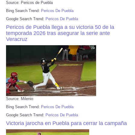
Source: Pericos de Puebla
Bing Search Trend:
Pericos De Puebla
Google Search Trend:
Pericos De Puebla
Pericos de Puebla llega a su victoria 50 de la
temporada 2026 tras asegurar la serie ante
Veracruz
Source: Milenio
Bing Search Trend:
Pericos De Puebla
Google Search Trend:
Pericos De Puebla
Victoria jarocha en Puebla para cerrar la campaña