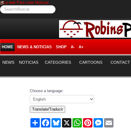
La web Para volar Noticias
Search/Buscar
HOME
NEWS & NOTICIAS
SHOP
A-
A+
NEWS
NOTICIAS
CATEGORIES
CARTOONS
CONTACT
Choose a language:
Translate/Traducir
Share
Facebook
Bluesky
X
WhatsApp
Pinterest
Messenger
Email