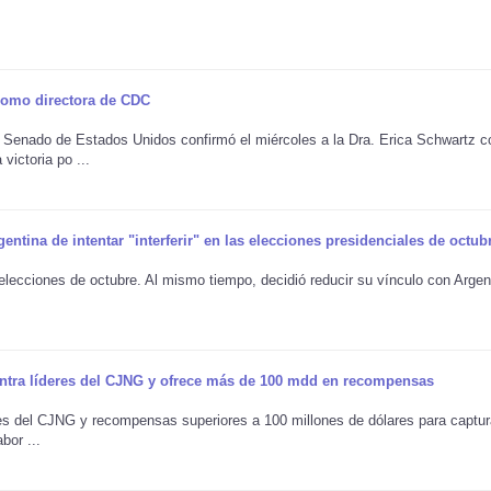
como directora de CDC
enado de Estados Unidos confirmó el miércoles a la Dra. Erica Schwartz 
ictoria po ...
tina de intentar "interferir" en las elecciones presidenciales de octub
as elecciones de octubre. Al mismo tiempo, decidió reducir su vínculo con Argen
ntra líderes del CJNG y ofrece más de 100 mdd en recompensas
s del CJNG y recompensas superiores a 100 millones de dólares para captur
bor ...