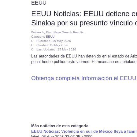
EEUU
EEUU Noticias: EEUU detiene en 
Sinaloa por su presunto vínculo c
Written by
Bing News Search Results
Category:
EEUU
Published: 15 May 2026
Created: 15 May 2026
Last Updated: 15 May 2026
Las autoridades de EEUU han detenido en el estado de Ariz
penal hecho público este viernes. El mexicano es señalado 
Obtenga completa Información el EEUU 
Más noticias de esta categoría
EEUU Noticias: Violencia en sur de México lleva a fami
Wed, 05 Aug 2026 22:07:25 +0000