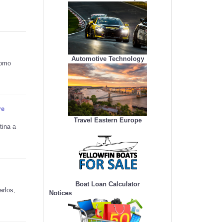
Automotive Technology
como
re
Travel Eastern Europe
tina a
Boat Loan Calculator
arlos,
Notices