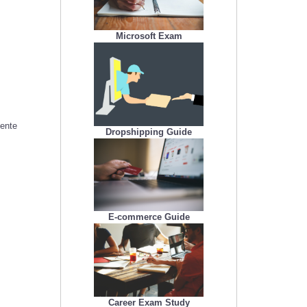
Microsoft Exam
iente
Dropshipping Guide
E-commerce Guide
Career Exam Study