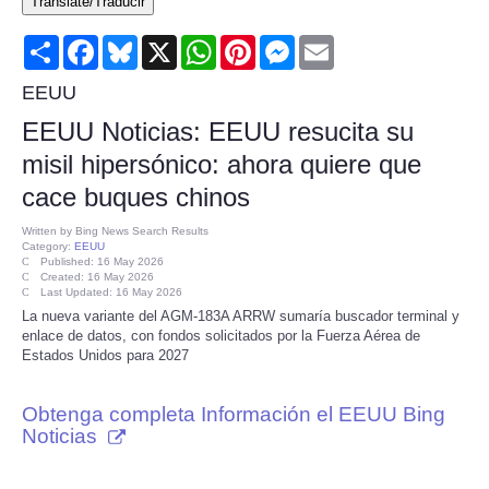
Translate/Traducir
Consumer
Share
Facebook
Bluesky
X
WhatsApp
Pinterest
Messenger
Email
Consumer Affairs Recalls
EEUU
EEUU Noticias: EEUU resucita su
Food & Drug Recalls
misil hipersónico: ahora quiere que
cace buques chinos
Product Safety News
Written by
Bing News Search Results
Category:
EEUU
Entertainment
Published: 16 May 2026
Created: 16 May 2026
Last Updated: 16 May 2026
Health
La nueva variante del AGM-183A ARRW sumaría buscador terminal y
enlace de datos, con fondos solicitados por la Fuerza Aérea de
Estados Unidos para 2027
Pets
Obtenga completa Información el EEUU Bing
Politics
Noticias
Press Releases