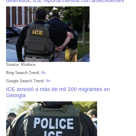
detenidos; ICE reporta cientos con antecedentes
Source: Ríodoce
Bing Search Trend:
N+
Google Search Trend:
N+
ICE arrestó a más de mil 200 migrantes en
Georgia