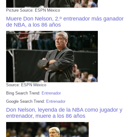
Picture Source: ESPN México
Muere Don Nelson, 2.º entrenador más ganador
de NBA, a los 86 años
Source: ESPN México
Bing Search Trend:
Entrenador
Google Search Trend:
Entrenador
Don Nelson, leyenda de la NBA como jugador y
entrenador, muere a los 86 años