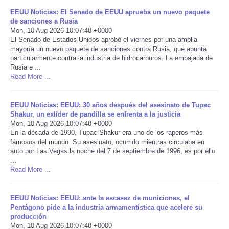
EEUU Noticias: El Senado de EEUU aprueba un nuevo paquete
Portada de Noticias
de sanciones a Rusia
Mon, 10 Aug 2026 10:07:48 +0000
El Senado de Estados Unidos aprobó el viernes por una amplia
America Latina
mayoría un nuevo paquete de sanciones contra Rusia, que apunta
particularmente contra la industria de hidrocarburos. La embajada de
Rusia e ...
Ciencia
Read More ...
Deportes
EEUU Noticias: EEUU: 30 años después del asesinato de Tupac
Shakur, un exlíder de pandilla se enfrenta a la justicia
EEUU
Mon, 10 Aug 2026 10:07:48 +0000
En la década de 1990, Tupac Shakur era uno de los raperos más
famosos del mundo. Su asesinato, ocurrido mientras circulaba en
Especiales
auto por Las Vegas la noche del 7 de septiembre de 1996, es por ello
...
Read More ...
Internacionales
Negocios
EEUU Noticias: EEUU: ante la escasez de municiones, el
Pentágono pide a la industria armamentística que acelere su
producción
Salud
Mon, 10 Aug 2026 10:07:48 +0000