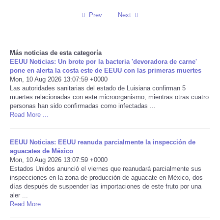
Prev
Next
Reviews
Science
Más noticias de esta categoría
EEUU Noticias: Un brote por la bacteria 'devoradora de carne'
Social
pone en alerta la costa este de EEUU con las primeras muertes
Mon, 10 Aug 2026 13:07:59 +0000
Las autoridades sanitarias del estado de Luisiana confirman 5
Sports
muertes relacionadas con este microorganismo, mientras otras cuatro
personas han sido confirmadas como infectadas ...
Technology
Read More ...
Travel
EEUU Noticias: EEUU reanuda parcialmente la inspección de
aguacates de México
Mon, 10 Aug 2026 13:07:59 +0000
USA
Estados Unidos anunció el viernes que reanudará parcialmente sus
inspecciones en la zona de producción de aguacate en México, dos
días después de suspender las importaciones de este fruto por una
World
aler ...
Read More ...
NOTICIAS