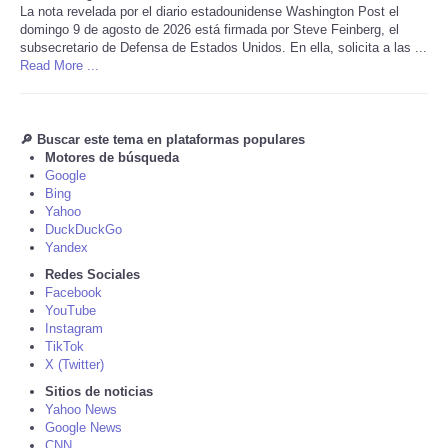
La nota revelada por el diario estadounidense Washington Post el
domingo 9 de agosto de 2026 está firmada por Steve Feinberg, el
Tecnologia
subsecretario de Defensa de Estados Unidos. En ella, solicita a las ...
Read More ...
Tiempo
CATEGORIES
🔎 Buscar este tema en plataformas populares
Motores de búsqueda
Google
CARTOONS
Bing
Yahoo
DuckDuckGo
CONTACT
Yandex
Redes Sociales
SEARCH
Facebook
YouTube
Instagram
SHOPPING
TikTok
X (Twitter)
Sitios de noticias
Daily Deals
Yahoo News
Google News
RobinsPost Store
CNN