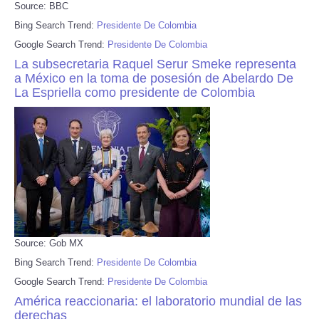
Source: BBC
Bing Search Trend:
Presidente De Colombia
Google Search Trend:
Presidente De Colombia
La subsecretaria Raquel Serur Smeke representa
a México en la toma de posesión de Abelardo De
La Espriella como presidente de Colombia
Source: Gob MX
Bing Search Trend:
Presidente De Colombia
Google Search Trend:
Presidente De Colombia
América reaccionaria: el laboratorio mundial de las
derechas