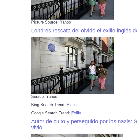
Picture Source: Yahoo
Londres rescata del olvido el exilio inglés d
Source: Yahoo
Bing Search Trend:
Exilio
Google Search Trend:
Exilio
Autor de culto y perseguido por los nazis: 
vivió