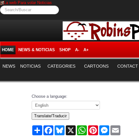
La web Para volar Noticias
Search/Buscar
HOME
NEWS & NOTICIAS
SHOP
A-
A+
NEWS
NOTICIAS
CATEGORIES
CARTOONS
CONTACT
Choose a language:
Translate/Traducir
Share
Facebook
Bluesky
X
WhatsApp
Pinterest
Messenger
Email