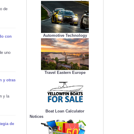
io de
Automotive Technology
do con
 de uno
Travel Eastern Europe
 y otras
n y la
Boat Loan Calculator
Notices
tegia de