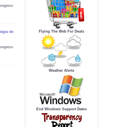
Congreso
Flying The Web For Deals
tegia de
Congreso
Weather Alerts
End Windows Support Dates