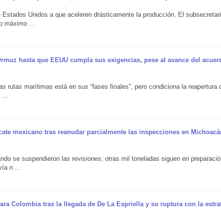
Estados Unidos a que aceleren drásticamente la producción. El subsecretar
o máximo ...
 Ormuz hasta que EEUU cumpla sus exigencias, pese al avance del acuer
as rutas marítimas está en sus “fases finales”, pero condiciona la reapertura
...
ate mexicano tras reanudar parcialmente las inspecciones en Michoacán
o se suspendieron las revisiones; otras mil toneladas siguen en preparació
ía n ...
ra Colombia tras la llegada de De La Espriella y su ruptura con la estra