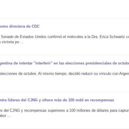
como directora de CDC
enado de Estados Unidos confirmó el miércoles a la Dra. Erica Schwartz 
ictoria po ...
tina de intentar "interferir" en las elecciones presidenciales de octub
as elecciones de octubre. Al mismo tiempo, decidió reducir su vínculo con Argen
ntra líderes del CJNG y ofrece más de 100 mdd en recompensas
s del CJNG y recompensas superiores a 100 millones de dólares para captur
bor ...