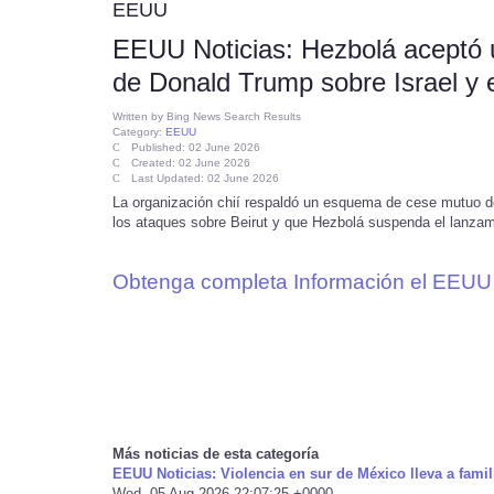
EEUU
EEUU Noticias: Hezbolá aceptó u
de Donald Trump sobre Israel y 
Written by
Bing News Search Results
Category:
EEUU
Published: 02 June 2026
Created: 02 June 2026
Last Updated: 02 June 2026
La organización chií respaldó un esquema de cese mutuo d
los ataques sobre Beirut y que Hezbolá suspenda el lanzami
Obtenga completa Información el EEUU 
Más noticias de esta categoría
EEUU Noticias: Violencia en sur de México lleva a fami
Wed, 05 Aug 2026 22:07:25 +0000