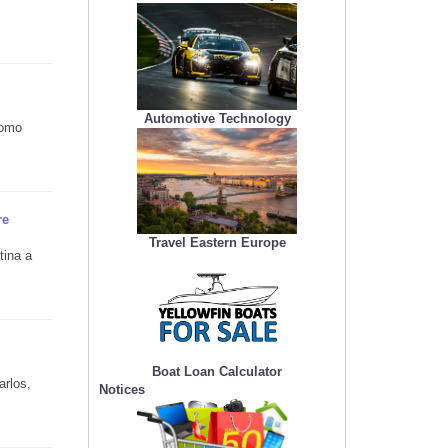
Automotive Technology
como
re
Travel Eastern Europe
tina a
Boat Loan Calculator
arlos,
Notices