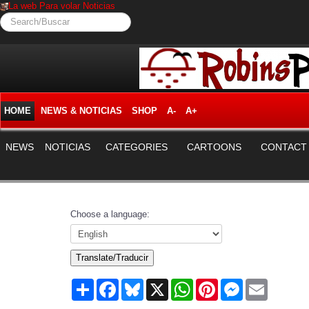
La web Para volar Noticias
Search/Buscar
HOME
NEWS & NOTICIAS
SHOP
A-
A+
NEWS
NOTICIAS
CATEGORIES
CARTOONS
CONTACT
Choose a language:
Translate/Traducir
Share
Facebook
Bluesky
X
WhatsApp
Pinterest
Messenger
Email