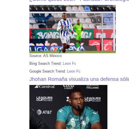
Source: AS México
Bing Search Trend:
Leon Fc
Google Search Trend:
Leon Fc
Jhohan Romaña visualiza una defensa sólid