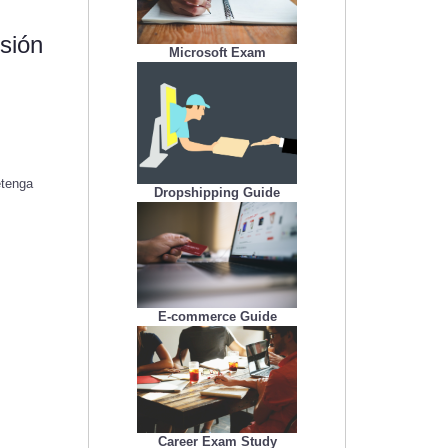
sión
Microsoft Exam
etenga
Dropshipping Guide
E-commerce Guide
Career Exam Study