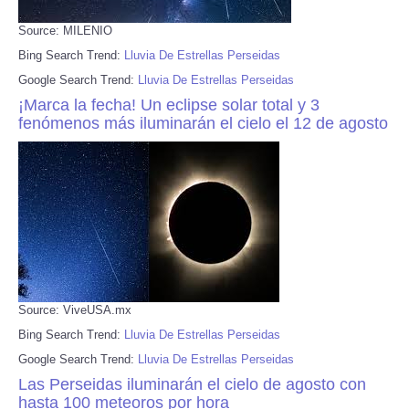
Source: MILENIO
Bing Search Trend:
Lluvia De Estrellas Perseidas
Google Search Trend:
Lluvia De Estrellas Perseidas
¡Marca la fecha! Un eclipse solar total y 3
fenómenos más iluminarán el cielo el 12 de agosto
Source: ViveUSA.mx
Bing Search Trend:
Lluvia De Estrellas Perseidas
Google Search Trend:
Lluvia De Estrellas Perseidas
Las Perseidas iluminarán el cielo de agosto con
hasta 100 meteoros por hora