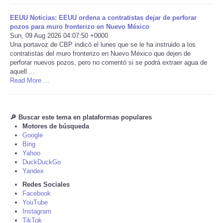
EEUU Noticias: EEUU ordena a contratistas dejar de perforar
Tecnologia
pozos para muro fronterizo en Nuevo México
Sun, 09 Aug 2026 04:07:50 +0000
Tiempo
Una portavoz de CBP indicó el lunes que se le ha instruido a los
contratistas del muro fronterizo en Nuevo México que dejen de
perforar nuevos pozos, pero no comentó si se podrá extraer agua de
CATEGORIES
aquell ...
Read More ...
CARTOONS
🔎 Buscar este tema en plataformas populares
CONTACT
Motores de búsqueda
Google
Bing
SEARCH
Yahoo
DuckDuckGo
SHOPPING
Yandex
Redes Sociales
Facebook
Daily Deals
YouTube
Instagram
RobinsPost Store
TikTok