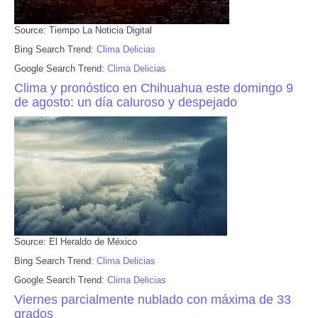
Source: Tiempo La Noticia Digital
Bing Search Trend:
Clima Delicias
Google Search Trend:
Clima Delicias
Clima y pronóstico en Chihuahua este domingo 9
de agosto: un día caluroso y despejado
Source: El Heraldo de México
Bing Search Trend:
Clima Delicias
Google Search Trend:
Clima Delicias
Viernes parcialmente nublado con máxima de 33
grados