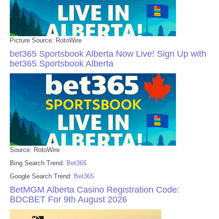
Picture Source: RotoWire
bet365 Sportsbook Alberta Now Live! Sign Up with
bet365 Sportsbook Alberta
Source: RotoWire
Bing Search Trend:
Bet365
Google Search Trend:
Bet365
BetMGM Alberta Casino Registration Code:
BDCBET For 9th August 2026