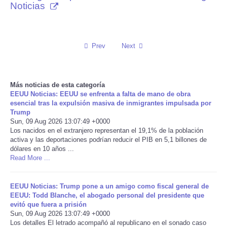
Noticias
Reviews
Science
Prev
Next
Social
Más noticias de esta categoría
Sports
EEUU Noticias: EEUU se enfrenta a falta de mano de obra
esencial tras la expulsión masiva de inmigrantes impulsada por
Trump
Technology
Sun, 09 Aug 2026 13:07:49 +0000
Los nacidos en el extranjero representan el 19,1% de la población
activa y las deportaciones podrían reducir el PIB en 5,1 billones de
Travel
dólares en 10 años ...
Read More ...
USA
EEUU Noticias: Trump pone a un amigo como fiscal general de
World
EEUU: Todd Blanche, el abogado personal del presidente que
evitó que fuera a prisión
Sun, 09 Aug 2026 13:07:49 +0000
NOTICIAS
Los detalles El letrado acompañó al republicano en el sonado caso