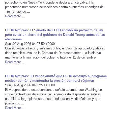
por soborno en Nueva York donde le declararon culpable. Ha
presentado numerosas acusaciones contra supuestos enemigos de
Portada de Noticias
Trump, siendo ...
Read More ...
America Latina
EEUU Noticias: El Senado de EEUU aprobó un proyecto de ley
Ciencia
para evitar un cierre del gobierno de Donald Trump antes de las
elecciones
Sun, 09 Aug 2026 04:07:50 +0000
Deportes
Con 90 votos a favor y seis en contra, el plan fue aprobado y ahora
debe recibir el aval de la Cámara de Representantes. La iniciativa
mantiene la financiación del gobierno hasta el 11 de diciembre.
EEUU
Read More ...
Especiales
EEUU Noticias: JD Vance afirmó que EEUU destruyó el programa
nuclear de Irán y mantendrá la presión contra el régimen
Internacionales
Sun, 09 Aug 2026 04:07:50 +0000
El vicepresidente estadounidense señaló además que Washington
sigue centrado en determinar si Teherán está dispuesto a realizar
Negocios
cambios a largo plazo sobre su conducta en Medio Oriente y que
puedan co ...
Read More ...
Salud