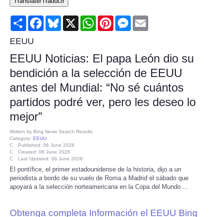
Translate/Traducir
Consumer
Share
Facebook
Bluesky
X
WhatsApp
Pinterest
Messenger
Email
Consumer Affairs Recalls
EEUU
EEUU Noticias: El papa León dio su
Food & Drug Recalls
bendición a la selección de EEUU
antes del Mundial: “No sé cuántos
Product Safety News
partidos podré ver, pero les deseo lo
Entertainment
mejor”
Written by
Bing News Search Results
Health
Category:
EEUU
Published: 06 June 2026
Created: 06 June 2026
Last Updated: 06 June 2026
Pets
El pontífice, el primer estadounidense de la historia, dijo a un
periodista a bordo de su vuelo de Roma a Madrid el sábado que
Politics
apoyará a la selección norteamericana en la Copa del Mundo ...
Press Releases
Obtenga completa Información el EEUU Bing