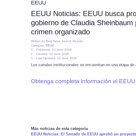
EEUU
EEUU Noticias: EEUU busca prof
gobierno de Claudia Sheinbaum pa
crimen organizado
Written by
Bing News Search Results
Category:
EEUU
Published: 10 June 2026
Created: 10 June 2026
Last Updated: 10 June 2026
Los canales institucionales se encuentran en una etapa de a
Obtenga completa Información el EEUU 
Más noticias de esta categoría
EEUU Noticias: El Senado de EEUU aprobó un proyecto d