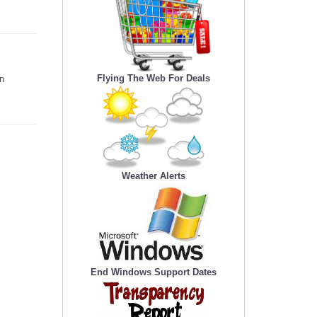
Flying The Web For Deals
en
Weather Alerts
End Windows Support Dates