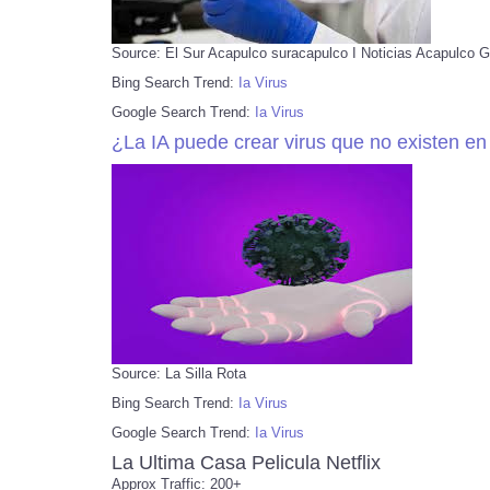
Source: El Sur Acapulco suracapulco I Noticias Acapulco G
Bing Search Trend:
Ia Virus
Google Search Trend:
Ia Virus
¿La IA puede crear virus que no existen en
Source: La Silla Rota
Bing Search Trend:
Ia Virus
Google Search Trend:
Ia Virus
La Ultima Casa Pelicula Netflix
Approx Traffic: 200+