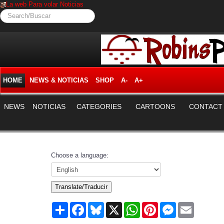
La web Para volar Noticias
Search/Buscar
HOME
NEWS & NOTICIAS
SHOP
A-
A+
NEWS
NOTICIAS
CATEGORIES
CARTOONS
CONTACT
Choose a language:
Translate/Traducir
Share
Facebook
Bluesky
X
WhatsApp
Pinterest
Messenger
Email