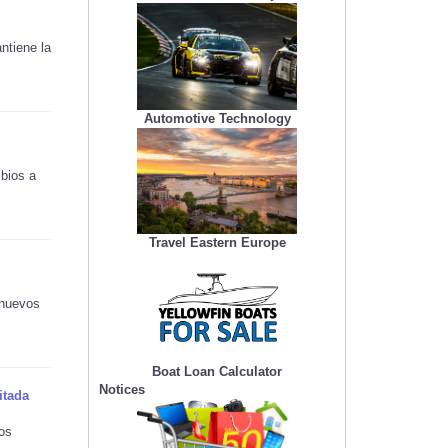
ntiene la
Automotive Technology
bios a
Travel Eastern Europe
 nuevos
Boat Loan Calculator
Notices
itada
los