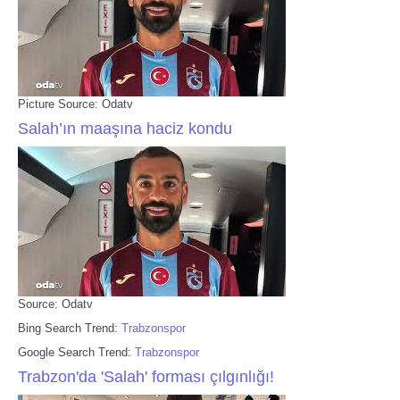
Picture Source: Odatv
Salah’ın maaşına haciz kondu
Source: Odatv
Bing Search Trend:
Trabzonspor
Google Search Trend:
Trabzonspor
Trabzon'da 'Salah' forması çılgınlığı!