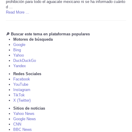
prohibición para todo el aguacate mexicano ni se ha informado cuánto
d ...
Tecnologia
Read More ...
Tiempo
🔎 Buscar este tema en plataformas populares
Motores de búsqueda
CATEGORIES
Google
Bing
Yahoo
CARTOONS
DuckDuckGo
Yandex
CONTACT
Redes Sociales
Facebook
YouTube
SEARCH
Instagram
TikTok
X (Twitter)
SHOPPING
Sitios de noticias
Yahoo News
Daily Deals
Google News
CNN
BBC News
RobinsPost Store