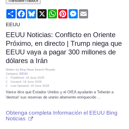
Translate/Traducir
Consumer
Share
Facebook
Bluesky
X
WhatsApp
Pinterest
Messenger
Email
Consumer Affairs Recalls
EEUU
EEUU Noticias: Conflicto en Oriente
Food & Drug Recalls
Próximo, en directo | Trump niega que
EEUU vaya a pagar 300 millones de
Product Safety News
dólares a Irán
Entertainment
Written by
Bing News Search Results
Category:
EEUU
Published: 16 June 2026
Health
Created: 16 June 2026
Last Updated: 16 June 2026
Vance dice que Estados Unidos y el OIEA ayudarán a Teherán a
Pets
'destruir' sus reservas de uranio altamente enriquecido ...
Politics
Obtenga completa Información el EEUU Bing
Noticias
Press Releases