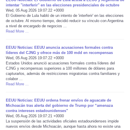
intentar "interferir" en las elecciones presidenciales de octubre
Wed, 05 Aug 2026 19:07:22 +0000
Portada de Noticias
El Gobierno de Lula habló de un intento de 'interferir' en las elecciones
de octubre. Al mismo tiempo, decidió reducir su vínculo con Argentina
America Latina
a nivel de encargado de negocios ...
Read More ...
Ciencia
EEUU Noticias: EEUU anuncia acusaciones formales contra
líderes del CJNG y ofrece más de 100 mdd en recompensas
Deportes
Wed, 05 Aug 2026 19:07:22 +0000
Estados Unidos anunció acusaciones formales contra líderes del
CJNG y recompensas superiores a 100 millones de dólares para
EEUU
capturarlos, además de restricciones migratorias contra familiares y
colabor ...
Especiales
Read More ...
Internacionales
EEUU Noticias: EEUU ordena frenar envíos de aguacate de
Michoacán tras alerta del gobierno de Trump por “amenaza
contra intereses estadounidenses”
Negocios
Wed, 05 Aug 2026 19:07:21 +0000
La suspensión de las actividades oficiales estadounidenses impide
nuevos envíos desde Michoacán, aunque hasta ahora no existe una
Salud