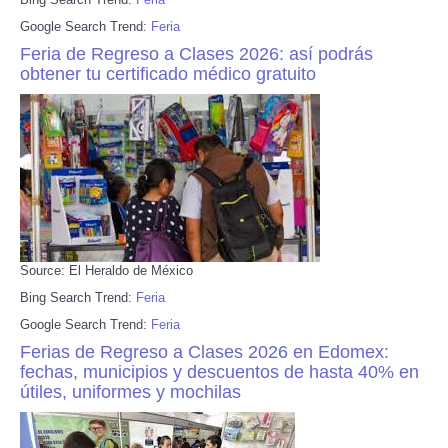
Google Search Trend:
Feria
Feria de Regreso a Clases 2026: así podrás
obtener tu certificado médico gratuito
Source: El Heraldo de México
Bing Search Trend:
Feria
Google Search Trend:
Feria
Ferias de Regreso a Clases 2026 en Edomex:
fechas, municipios y descuentos de hasta 40% en
útiles, uniformes y mochilas