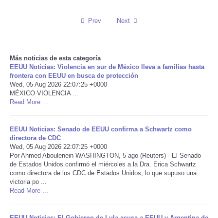
Reviews
Prev
Next
Science
Más noticias de esta categoría
Social
EEUU Noticias: Violencia en sur de México lleva a familias hasta
frontera con EEUU en busca de protección
Wed, 05 Aug 2026 22:07:25 +0000
Sports
MÉXICO VIOLENCIA ...
Read More ...
Technology
EEUU Noticias: Senado de EEUU confirma a Schwartz como
Travel
directora de CDC
Wed, 05 Aug 2026 22:07:25 +0000
Por Ahmed Aboulenein WASHINGTON, 5 ago (Reuters) - El Senado
USA
de Estados Unidos confirmó el miércoles a la Dra. Erica Schwartz
como directora de los CDC de Estados Unidos, lo que supuso una
victoria po ...
World
Read More ...
NOTICIAS
EEUU Noticias: El Gobierno de Lula acusa a EEUU y Argentina de