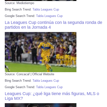
Source: Mediotiempo
Bing Search Trend:
Tabla Leagues Cup
Google Search Trend:
Tabla Leagues Cup
La Leagues Cup continúa con la segunda ronda de
partidos en la Jornada 4
Source: Concacaf | Official Website
Bing Search Trend:
Tabla Leagues Cup
Google Search Trend:
Tabla Leagues Cup
Leagues Cup: ¿qué liga tiene más figuras, MLS o
Liga MX?