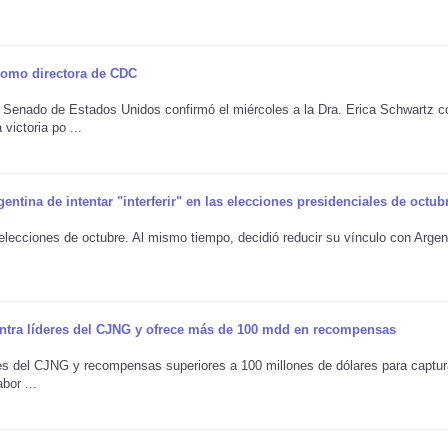
como directora de CDC
enado de Estados Unidos confirmó el miércoles a la Dra. Erica Schwartz 
ictoria po ...
tina de intentar "interferir" en las elecciones presidenciales de octub
as elecciones de octubre. Al mismo tiempo, decidió reducir su vínculo con Argen
ntra líderes del CJNG y ofrece más de 100 mdd en recompensas
s del CJNG y recompensas superiores a 100 millones de dólares para captur
bor ...