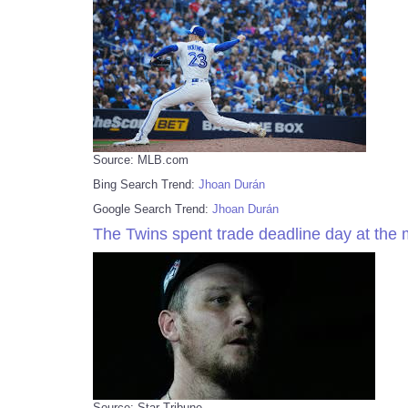
Source: MLB.com
Bing Search Trend:
Jhoan Durán
Google Search Trend:
Jhoan Durán
The Twins spent trade deadline day at the
Source: Star Tribune