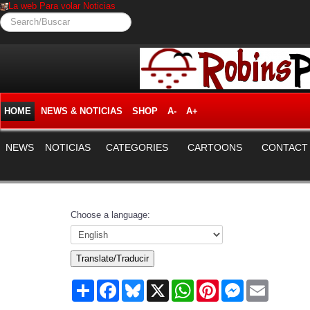
La web Para volar Noticias
Search/Buscar
HOME
NEWS & NOTICIAS
SHOP
A-
A+
NEWS
NOTICIAS
CATEGORIES
CARTOONS
CONTACT
Choose a language:
Translate/Traducir
Share
Facebook
Bluesky
X
WhatsApp
Pinterest
Messenger
Email