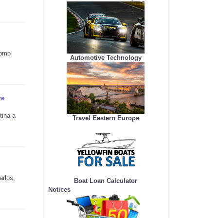
como
Automotive Technology
re
tina a
Travel Eastern Europe
arlos,
Boat Loan Calculator
Notices