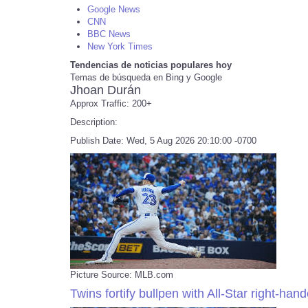
Google News
CNN
BBC News
New York Times
Tendencias de noticias populares hoy
Temas de búsqueda en Bing y Google
Jhoan Durán
Approx Traffic: 200+
Description:
Publish Date: Wed, 5 Aug 2026 20:10:00 -0700
Picture Source: MLB.com
Twins fortify bullpen with All-Star right-ha