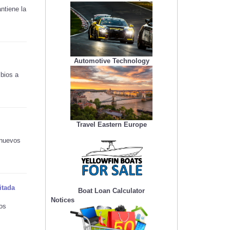
ntiene la
Automotive Technology
bios a
Travel Eastern Europe
 nuevos
itada
Boat Loan Calculator
Notices
los