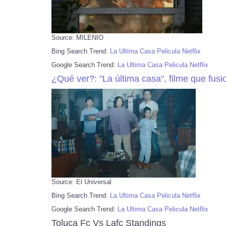
Source: MILENIO
Bing Search Trend:
La Ultima Casa Pelicula Netflix
Google Search Trend:
La Ultima Casa Pelicula Netflix
¿Qué ver?: "La última casa", filme que fusion
Source: El Universal
Bing Search Trend:
La Ultima Casa Pelicula Netflix
Google Search Trend:
La Ultima Casa Pelicula Netflix
Toluca Fc Vs Lafc Standings