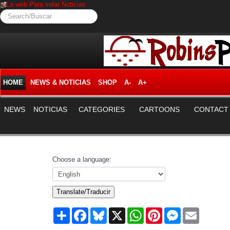
La web Para volar Noticias
Search/Buscar
HOME
NEWS & NOTICIAS
SHOP
A-
A+
NEWS
NOTICIAS
CATEGORIES
CARTOONS
CONTACT
Choose a language:
Translate/Traducir
Share
Facebook
Bluesky
X
WhatsApp
Pinterest
Messenger
Email