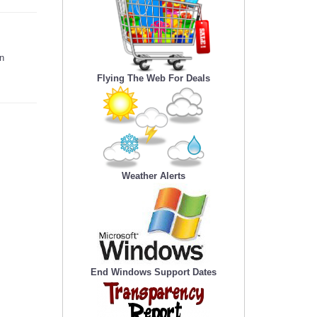
en
Flying The Web For Deals
Weather Alerts
End Windows Support Dates