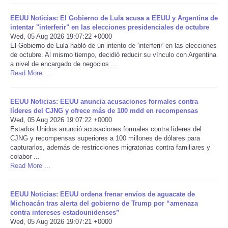
EEUU Noticias: El Gobierno de Lula acusa a EEUU y Argentina de
Portada de Noticias
intentar "interferir" en las elecciones presidenciales de octubre
Wed, 05 Aug 2026 19:07:22 +0000
America Latina
El Gobierno de Lula habló de un intento de 'interferir' en las elecciones
de octubre. Al mismo tiempo, decidió reducir su vínculo con Argentina
a nivel de encargado de negocios ...
Ciencia
Read More ...
Deportes
EEUU Noticias: EEUU anuncia acusaciones formales contra
líderes del CJNG y ofrece más de 100 mdd en recompensas
Wed, 05 Aug 2026 19:07:22 +0000
EEUU
Estados Unidos anunció acusaciones formales contra líderes del
CJNG y recompensas superiores a 100 millones de dólares para
Especiales
capturarlos, además de restricciones migratorias contra familiares y
colabor ...
Read More ...
Internacionales
EEUU Noticias: EEUU ordena frenar envíos de aguacate de
Negocios
Michoacán tras alerta del gobierno de Trump por “amenaza
contra intereses estadounidenses”
Wed, 05 Aug 2026 19:07:21 +0000
Salud