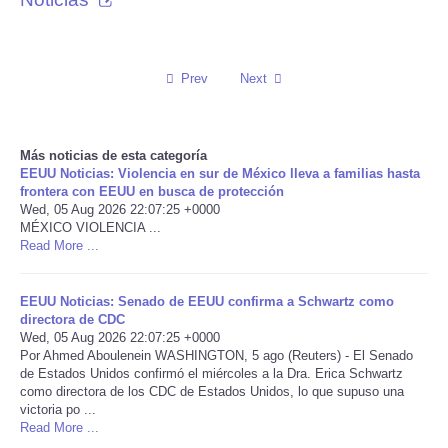
Reviews
Prev
Next
Science
Social
Más noticias de esta categoría
EEUU Noticias: Violencia en sur de México lleva a familias hasta
Sports
frontera con EEUU en busca de protección
Wed, 05 Aug 2026 22:07:25 +0000
MÉXICO VIOLENCIA ...
Technology
Read More ...
Travel
EEUU Noticias: Senado de EEUU confirma a Schwartz como
directora de CDC
USA
Wed, 05 Aug 2026 22:07:25 +0000
Por Ahmed Aboulenein WASHINGTON, 5 ago (Reuters) - El Senado
de Estados Unidos confirmó el miércoles a la Dra. Erica Schwartz
World
como directora de los CDC de Estados Unidos, lo que supuso una
victoria po ...
Read More ...
NOTICIAS