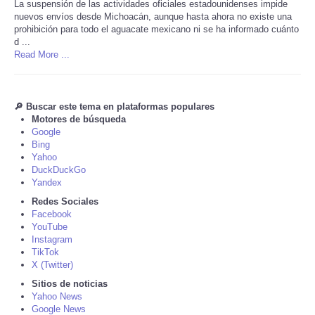
La suspensión de las actividades oficiales estadounidenses impide
nuevos envíos desde Michoacán, aunque hasta ahora no existe una
Tecnologia
prohibición para todo el aguacate mexicano ni se ha informado cuánto
d ...
Read More ...
Tiempo
CATEGORIES
🔎 Buscar este tema en plataformas populares
Motores de búsqueda
Google
CARTOONS
Bing
Yahoo
CONTACT
DuckDuckGo
Yandex
Redes Sociales
SEARCH
Facebook
YouTube
Instagram
SHOPPING
TikTok
X (Twitter)
Daily Deals
Sitios de noticias
Yahoo News
Google News
RobinsPost Store