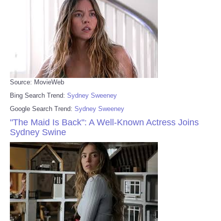
Source: MovieWeb
Bing Search Trend:
Sydney Sweeney
Google Search Trend:
Sydney Sweeney
"The Maid Is Back": A Well-Known Actress Joins
Sydney Swine