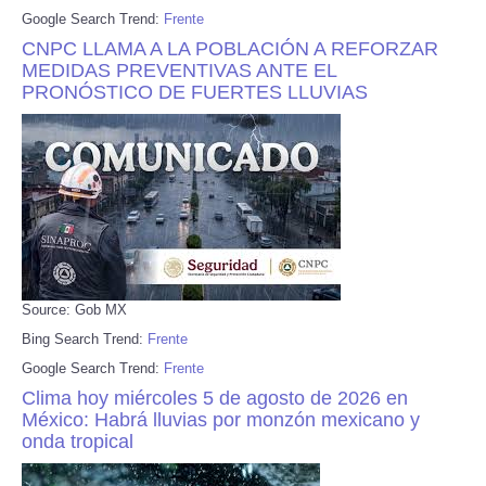
Google Search Trend:
Frente
CNPC LLAMA A LA POBLACIÓN A REFORZAR
MEDIDAS PREVENTIVAS ANTE EL
PRONÓSTICO DE FUERTES LLUVIAS
Source: Gob MX
Bing Search Trend:
Frente
Google Search Trend:
Frente
Clima hoy miércoles 5 de agosto de 2026 en
México: Habrá lluvias por monzón mexicano y
onda tropical