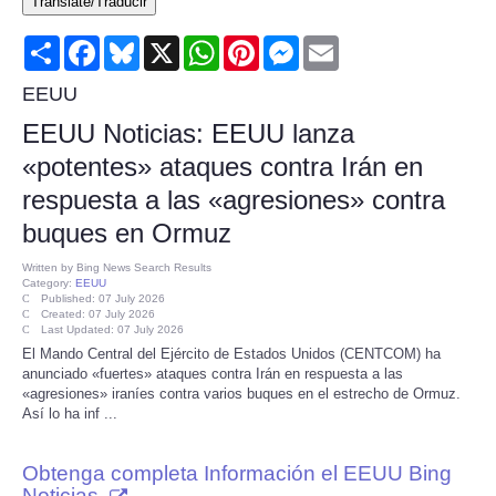
Translate/Traducir
Consumer
Share
Facebook
Bluesky
X
WhatsApp
Pinterest
Messenger
Email
Consumer Affairs Recalls
EEUU
EEUU Noticias: EEUU lanza
Food & Drug Recalls
«potentes» ataques contra Irán en
respuesta a las «agresiones» contra
Product Safety News
buques en Ormuz
Entertainment
Written by
Bing News Search Results
Category:
EEUU
Published: 07 July 2026
Health
Created: 07 July 2026
Last Updated: 07 July 2026
El Mando Central del Ejército de Estados Unidos (CENTCOM) ha
Pets
anunciado «fuertes» ataques contra Irán en respuesta a las
«agresiones» iraníes contra varios buques en el estrecho de Ormuz.
Así lo ha inf ...
Politics
Obtenga completa Información el EEUU Bing
Press Releases
Noticias