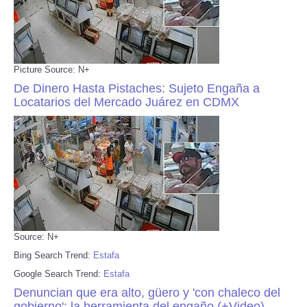
Picture Source: N+
De Dinero Hasta Pistaches: Sujeto Engaña a
Locatarios del Mercado Juárez en CDMX
Source: N+
Bing Search Trend:
Estafa
Google Search Trend:
Estafa
Denuncian que era alto, güero y 'con chaleco del
gobierno': la herramienta del engaño (+Video)