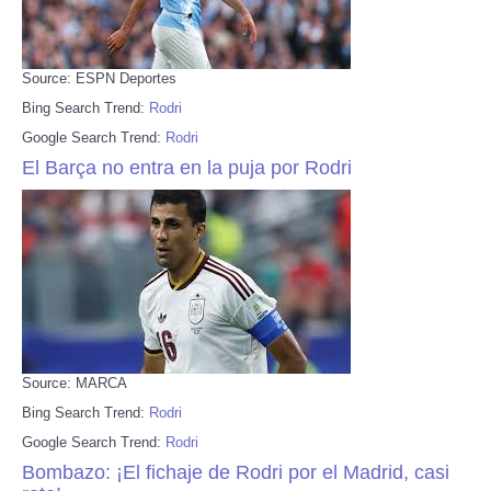
Source: ESPN Deportes
Bing Search Trend:
Rodri
Google Search Trend:
Rodri
El Barça no entra en la puja por Rodri
Source: MARCA
Bing Search Trend:
Rodri
Google Search Trend:
Rodri
Bombazo: ¡El fichaje de Rodri por el Madrid, casi