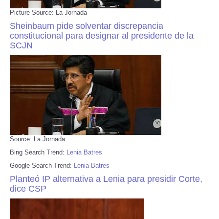
Picture Source: La Jornada
Sheinbaum pide solventar discrepancia
constitucional para designar al presidente de la
SCJN
Source: La Jornada
Bing Search Trend:
Lenia Batres
Google Search Trend:
Lenia Batres
Planteó IP alternativa a Lenia para presidir Corte,
dice CSP