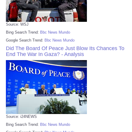
Source: WSJ
Bing Search Trend:
Bbc News Mundo
Google Search Trend:
Bbc News Mundo
Did The Board Of Peace Just Blow Its Chances To
End The War In Gaza? - Analysis
Source: i24NEWS
Bing Search Trend:
Bbc News Mundo