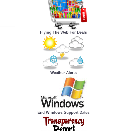
Flying The Web For Deals
Weather Alerts
End Windows Support Dates