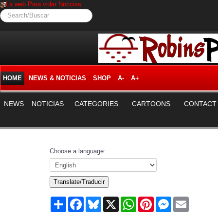
La web Para volar Noticias
Search/Buscar
HOME
NEWS & NOTICIAS
SHOP
A-
A+
NEWS
NOTICIAS
CATEGORIES
CARTOONS
CONTACT
Choose a language:
Translate/Traducir
Share
Facebook
Bluesky
X
WhatsApp
Pinterest
Messenger
Email