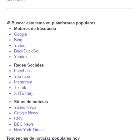
Tecnologia
🔎 Buscar este tema en plataformas populares
Tiempo
Motores de búsqueda
Google
Bing
CATEGORIES
Yahoo
DuckDuckGo
Yandex
CARTOONS
Redes Sociales
Facebook
CONTACT
YouTube
Instagram
TikTok
SEARCH
X (Twitter)
Sitios de noticias
SHOPPING
Yahoo News
Google News
CNN
Daily Deals
BBC News
New York Times
Tendencias de noticias populares hoy
RobinsPost Store