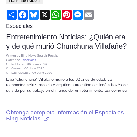
Translate/Traducir
Consumer
Share
Facebook
Bluesky
X
WhatsApp
Pinterest
Messenger
Email
Consumer Affairs Recalls
Especiales
Entretenimiento Noticias: ¿Quién era
Food & Drug Recalls
y de qué murió Chunchuna Villafañe?
Product Safety News
Written by
Bing News Search Results
Category:
Especiales
Published: 06 June 2026
Created: 06 June 2026
Entertainment
Last Updated: 06 June 2026
Elba ‘Chunchuna’ Villafañe murió a los 92 años de edad. La
reconocida actriz, modelo y arquitecta argentina destacó a través de
Health
su vida por su trabajo en el mundo del entretenimiento, así como su
...
Pets
Obtenga completa Información el Especiales
Politics
Bing Noticias
Press Releases