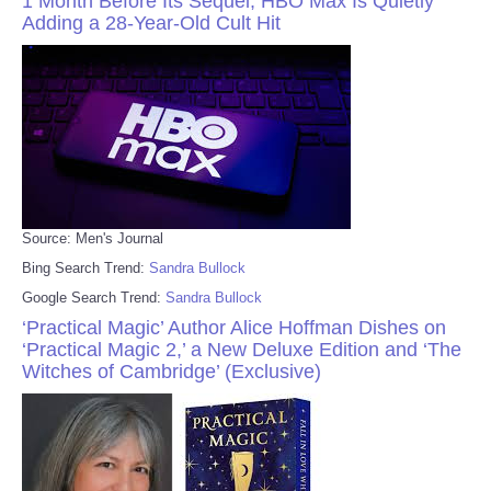
1 Month Before Its Sequel, HBO Max Is Quietly
Adding a 28-Year-Old Cult Hit
Source: Men's Journal
Bing Search Trend:
Sandra Bullock
Google Search Trend:
Sandra Bullock
‘Practical Magic’ Author Alice Hoffman Dishes on
‘Practical Magic 2,’ a New Deluxe Edition and ‘The
Witches of Cambridge’ (Exclusive)