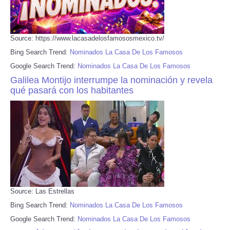
Source: https://www.lacasadelosfamososmexico.tv/
Bing Search Trend:
Nominados La Casa De Los Famosos
Google Search Trend:
Nominados La Casa De Los Famosos
Galilea Montijo interrumpe la nominación y revela
qué pasará con los habitantes
Source: Las Estrellas
Bing Search Trend:
Nominados La Casa De Los Famosos
Google Search Trend:
Nominados La Casa De Los Famosos