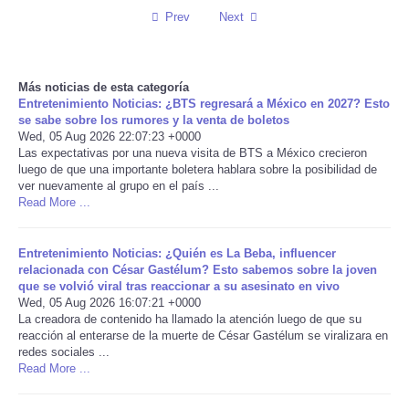
Prev
Next
Reviews
Science
Más noticias de esta categoría
Entretenimiento Noticias: ¿BTS regresará a México en 2027? Esto
se sabe sobre los rumores y la venta de boletos
Social
Wed, 05 Aug 2026 22:07:23 +0000
Las expectativas por una nueva visita de BTS a México crecieron
Sports
luego de que una importante boletera hablara sobre la posibilidad de
ver nuevamente al grupo en el país ...
Read More ...
Technology
Entretenimiento Noticias: ¿Quién es La Beba, influencer
Travel
relacionada con César Gastélum? Esto sabemos sobre la joven
que se volvió viral tras reaccionar a su asesinato en vivo
Wed, 05 Aug 2026 16:07:21 +0000
USA
La creadora de contenido ha llamado la atención luego de que su
reacción al enterarse de la muerte de César Gastélum se viralizara en
World
redes sociales ...
Read More ...
NOTICIAS