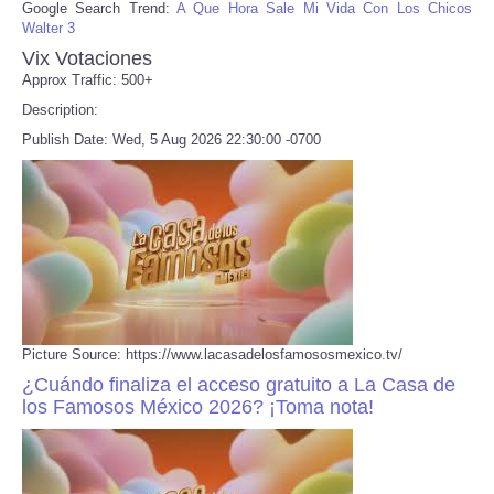
Google Search Trend:
A Que Hora Sale Mi Vida Con Los Chicos
Walter 3
Vix Votaciones
Approx Traffic: 500+
Description:
Publish Date: Wed, 5 Aug 2026 22:30:00 -0700
Picture Source: https://www.lacasadelosfamososmexico.tv/
¿Cuándo finaliza el acceso gratuito a La Casa de
los Famosos México 2026? ¡Toma nota!