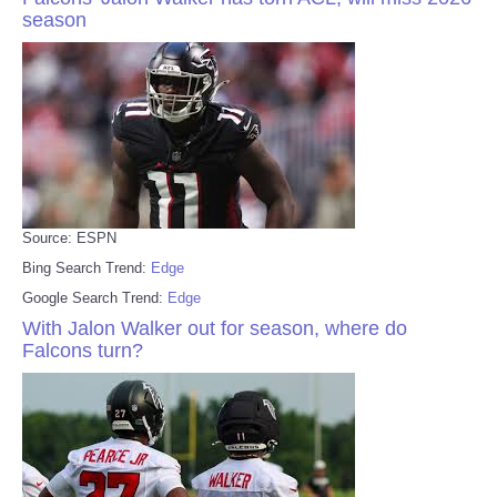
season
Source: ESPN
Bing Search Trend:
Edge
Google Search Trend:
Edge
With Jalon Walker out for season, where do
Falcons turn?