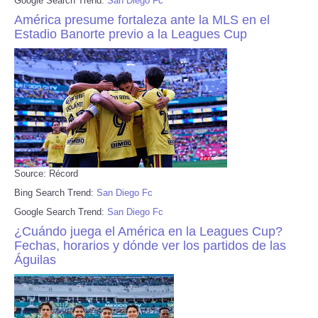
Google Search Trend:
San Diego Fc
América presume fortaleza ante la MLS en el
Estadio Banorte previo a la Leagues Cup
Source: Récord
Bing Search Trend:
San Diego Fc
Google Search Trend:
San Diego Fc
¿Cuándo juega el América en la Leagues Cup?
Fechas, horarios y dónde ver los partidos de las
Águilas