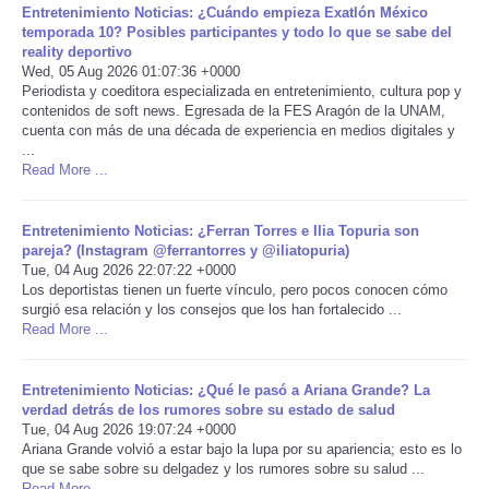
Entretenimiento Noticias: ¿Cuándo empieza Exatlón México
temporada 10? Posibles participantes y todo lo que se sabe del
Portada de Noticias
reality deportivo
Wed, 05 Aug 2026 01:07:36 +0000
Periodista y coeditora especializada en entretenimiento, cultura pop y
America Latina
contenidos de soft news. Egresada de la FES Aragón de la UNAM,
cuenta con más de una década de experiencia en medios digitales y
Ciencia
...
Read More ...
Deportes
Entretenimiento Noticias: ¿Ferran Torres e Ilia Topuria son
pareja? (Instagram @ferrantorres y @iliatopuria)
EEUU
Tue, 04 Aug 2026 22:07:22 +0000
Los deportistas tienen un fuerte vínculo, pero pocos conocen cómo
surgió esa relación y los consejos que los han fortalecido ...
Especiales
Read More ...
Internacionales
Entretenimiento Noticias: ¿Qué le pasó a Ariana Grande? La
verdad detrás de los rumores sobre su estado de salud
Negocios
Tue, 04 Aug 2026 19:07:24 +0000
Ariana Grande volvió a estar bajo la lupa por su apariencia; esto es lo
que se sabe sobre su delgadez y los rumores sobre su salud ...
Salud
Read More ...