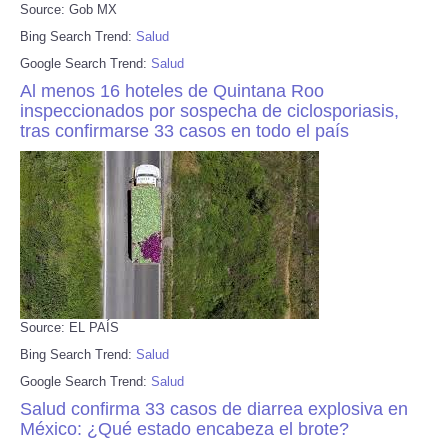
Source: Gob MX
Bing Search Trend:
Salud
Google Search Trend:
Salud
Al menos 16 hoteles de Quintana Roo
inspeccionados por sospecha de ciclosporiasis,
tras confirmarse 33 casos en todo el país
Source: EL PAÍS
Bing Search Trend:
Salud
Google Search Trend:
Salud
Salud confirma 33 casos de diarrea explosiva en
México: ¿Qué estado encabeza el brote?