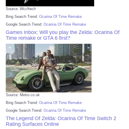
Source: Wccftech
Bing Search Trend:
Ocarina Of Time Remake
Google Search Trend:
Ocarina Of Time Remake
Games Inbox: Will you play the Zelda: Ocarina Of
Time remake or GTA 6 first?
Source: Metro.co.uk
Bing Search Trend:
Ocarina Of Time Remake
Google Search Trend:
Ocarina Of Time Remake
The Legend Of Zelda: Ocarina Of Time Switch 2
Rating Surfaces Online