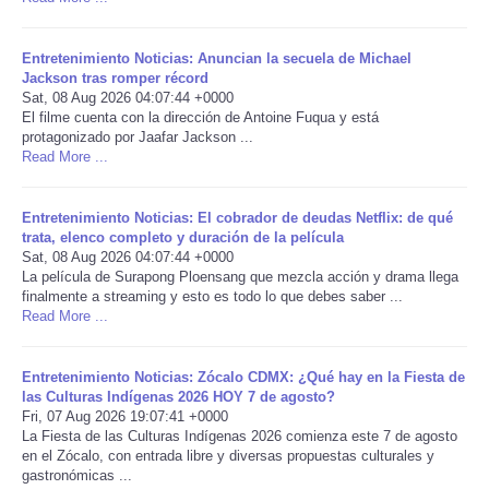
Portada de Noticias
Entretenimiento Noticias: Anuncian la secuela de Michael
Jackson tras romper récord
America Latina
Sat, 08 Aug 2026 04:07:44 +0000
El filme cuenta con la dirección de Antoine Fuqua y está
protagonizado por Jaafar Jackson ...
Ciencia
Read More ...
Deportes
Entretenimiento Noticias: El cobrador de deudas Netflix: de qué
trata, elenco completo y duración de la película
Sat, 08 Aug 2026 04:07:44 +0000
EEUU
La película de Surapong Ploensang que mezcla acción y drama llega
finalmente a streaming y esto es todo lo que debes saber ...
Especiales
Read More ...
Internacionales
Entretenimiento Noticias: Zócalo CDMX: ¿Qué hay en la Fiesta de
las Culturas Indígenas 2026 HOY 7 de agosto?
Fri, 07 Aug 2026 19:07:41 +0000
Negocios
La Fiesta de las Culturas Indígenas 2026 comienza este 7 de agosto
en el Zócalo, con entrada libre y diversas propuestas culturales y
gastronómicas ...
Salud