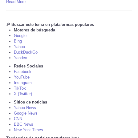
Read More ...
Tecnologia
🔎 Buscar este tema en plataformas populares
Tiempo
Motores de búsqueda
Google
Bing
CATEGORIES
Yahoo
DuckDuckGo
Yandex
CARTOONS
Redes Sociales
Facebook
CONTACT
YouTube
Instagram
TikTok
SEARCH
X (Twitter)
Sitios de noticias
SHOPPING
Yahoo News
Google News
CNN
Daily Deals
BBC News
New York Times
RobinsPost Store