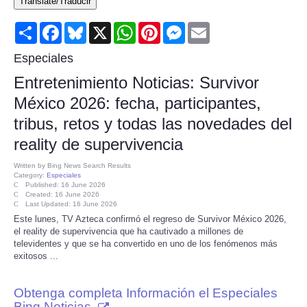
Translate/Traducir
Consumer
Share
Facebook
Bluesky
X
WhatsApp
Pinterest
Messenger
Email
Consumer Affairs Recalls
Especiales
Entretenimiento Noticias: Survivor
Food & Drug Recalls
México 2026: fecha, participantes,
tribus, retos y todas las novedades del
Product Safety News
reality de supervivencia
Entertainment
Written by
Bing News Search Results
Category:
Especiales
Published: 16 June 2026
Health
Created: 16 June 2026
Last Updated: 16 June 2026
Este lunes, TV Azteca confirmó el regreso de Survivor México 2026,
Pets
el reality de supervivencia que ha cautivado a millones de
televidentes y que se ha convertido en uno de los fenómenos más
exitosos ...
Politics
Obtenga completa Información el Especiales
Press Releases
Bing Noticias