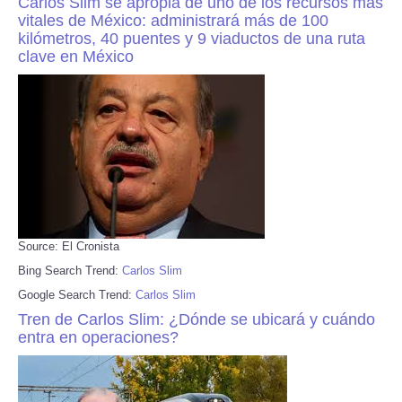
Carlos Slim se apropia de uno de los recursos más
vitales de México: administrará más de 100
kilómetros, 40 puentes y 9 viaductos de una ruta
clave en México
Source: El Cronista
Bing Search Trend:
Carlos Slim
Google Search Trend:
Carlos Slim
Tren de Carlos Slim: ¿Dónde se ubicará y cuándo
entra en operaciones?