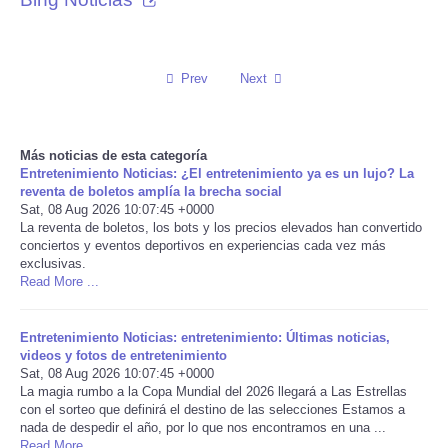
Reviews
Prev
Next
Science
Social
Más noticias de esta categoría
Entretenimiento Noticias: ¿El entretenimiento ya es un lujo? La
Sports
reventa de boletos amplía la brecha social
Sat, 08 Aug 2026 10:07:45 +0000
La reventa de boletos, los bots y los precios elevados han convertido
Technology
conciertos y eventos deportivos en experiencias cada vez más
exclusivas.
Read More ...
Travel
USA
Entretenimiento Noticias: entretenimiento: Últimas noticias,
videos y fotos de entretenimiento
Sat, 08 Aug 2026 10:07:45 +0000
World
La magia rumbo a la Copa Mundial del 2026 llegará a Las Estrellas
con el sorteo que definirá el destino de las selecciones Estamos a
nada de despedir el año, por lo que nos encontramos en una ...
NOTICIAS
Read More ...