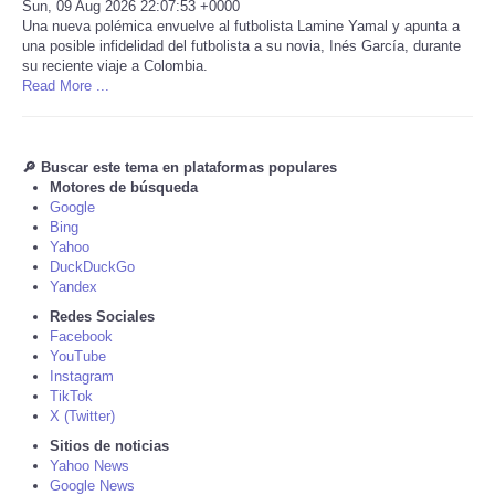
Sun, 09 Aug 2026 22:07:53 +0000
Una nueva polémica envuelve al futbolista Lamine Yamal y apunta a
Tecnologia
una posible infidelidad del futbolista a su novia, Inés García, durante
su reciente viaje a Colombia.
Read More ...
Tiempo
CATEGORIES
🔎 Buscar este tema en plataformas populares
Motores de búsqueda
Google
CARTOONS
Bing
Yahoo
CONTACT
DuckDuckGo
Yandex
Redes Sociales
SEARCH
Facebook
YouTube
Instagram
SHOPPING
TikTok
X (Twitter)
Daily Deals
Sitios de noticias
Yahoo News
Google News
RobinsPost Store