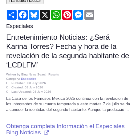
Translate/Traducir
Consumer
Share
Facebook
Bluesky
X
WhatsApp
Pinterest
Messenger
Email
Consumer Affairs Recalls
Especiales
Entretenimiento Noticias: ¿Será
Food & Drug Recalls
Karina Torres? Fecha y hora de la
revelación de la segunda habitante de
Product Safety News
‘LCDLFM’
Entertainment
Written by
Bing News Search Results
Category:
Especiales
Published: 08 July 2026
Health
Created: 08 July 2026
Last Updated: 08 July 2026
La Casa de los Famosos México 2026 continúa con la revelación de
Pets
los integrantes de su cuarta temporada y este martes 7 de julio se da
a conocer la identidad del segundo habitante. Aunque la producció ...
Politics
Obtenga completa Información el Especiales
Bing Noticias
Press Releases