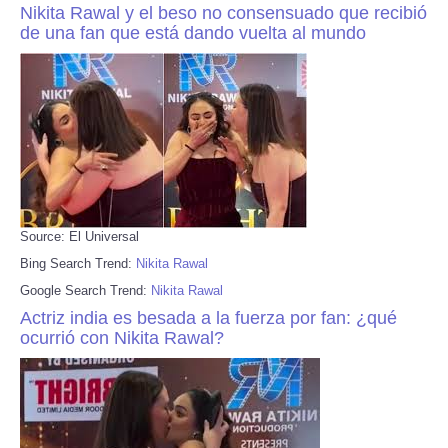
Nikita Rawal y el beso no consensuado que recibió
de una fan que está dando vuelta al mundo
Source: El Universal
Bing Search Trend:
Nikita Rawal
Google Search Trend:
Nikita Rawal
Actriz india es besada a la fuerza por fan: ¿qué
ocurrió con Nikita Rawal?