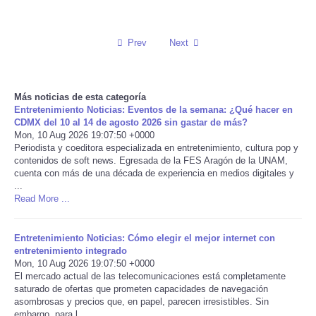
Reviews
Prev
Next
Science
Social
Más noticias de esta categoría
Entretenimiento Noticias: Eventos de la semana: ¿Qué hacer en
CDMX del 10 al 14 de agosto 2026 sin gastar de más?
Sports
Mon, 10 Aug 2026 19:07:50 +0000
Periodista y coeditora especializada en entretenimiento, cultura pop y
contenidos de soft news. Egresada de la FES Aragón de la UNAM,
Technology
cuenta con más de una década de experiencia en medios digitales y
...
Read More ...
Travel
USA
Entretenimiento Noticias: Cómo elegir el mejor internet con
entretenimiento integrado
Mon, 10 Aug 2026 19:07:50 +0000
World
El mercado actual de las telecomunicaciones está completamente
saturado de ofertas que prometen capacidades de navegación
asombrosas y precios que, en papel, parecen irresistibles. Sin
NOTICIAS
embargo, para l ...