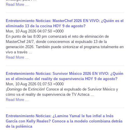
Read More ...
Portada de Noticias
Entretenimiento Noticias: MasterChef 2026 EN VIVO: ¿Quién es el
America Latina
eliminado 13 de la cocina HOY 9 de agosto?
Mon, 10 Aug 2026 04:07:50 +0000
En punto de las 8:00 pm comenzará el reto de eliminación de
Ciencia
MasterChef 24/7, donde conoceremos al expulsado 13 de la
generación 2026. También puede sintonizar el programa totalmente en
vivo a través ...
Deportes
Read More ...
EEUU
Entretenimiento Noticias: Survivor México 2026 EN VIVO: ¿Quién
es el eliminado del reality de supervivencia HOY 9 de agosto?
Especiales
Mon, 10 Aug 2026 01:07:53 +0000
¡Domingo de Extinción! Conoce al expulsado de Survivor México y
cómo va el reality de supervivencia de TV Azteca ...
Internacionales
Read More ...
Negocios
Entretenimiento Noticias: ¿Lamine Yamal le fue infiel a Inés
García con Kelly Reales? Conoce a la modelo colombiana detrás
de la polémica
Salud