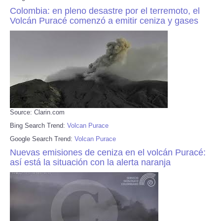
Colombia: en pleno desastre por el terremoto, el
Volcán Puracé comenzó a emitir ceniza y gases
Source: Clarin.com
Bing Search Trend:
Volcan Purace
Google Search Trend:
Volcan Purace
Nuevas emisiones de ceniza en el volcán Puracé:
así está la situación con la alerta naranja