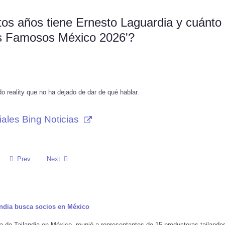
tos años tiene Ernesto Laguardia y cuánto
los Famosos México 2026'?
o reality que no ha dejado de dar de qué hablar.
ales Bing Noticias
Prev
Next
landia busca socios en México
de Tailandia en México, reunió a representantes de 15 productoras tailande