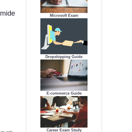
 mide
Microsoft Exam
Dropshipping Guide
E-commerce Guide
Career Exam Study
sas con