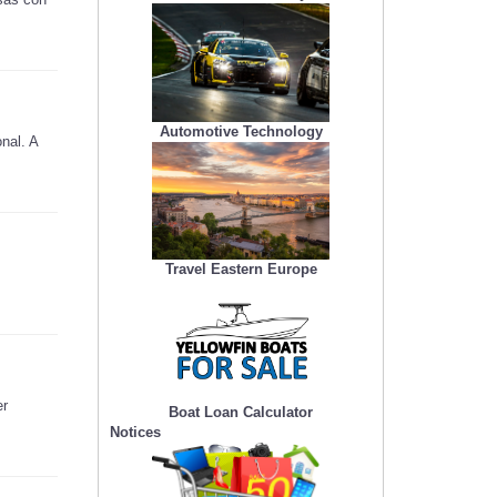
Automotive Technology
nal. A
Travel Eastern Europe
er
Boat Loan Calculator
Notices