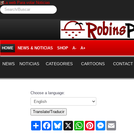
La web Para volar Noticias
Search/Buscar
HOME
NEWS & NOTICIAS
SHOP
A-
A+
NEWS
NOTICIAS
CATEGORIES
CARTOONS
CONTACT
Choose a language:
Translate/Traducir
Share
Facebook
Bluesky
X
WhatsApp
Pinterest
Messenger
Email