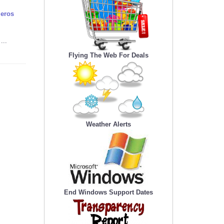
jeros
...
Flying The Web For Deals
Weather Alerts
End Windows Support Dates