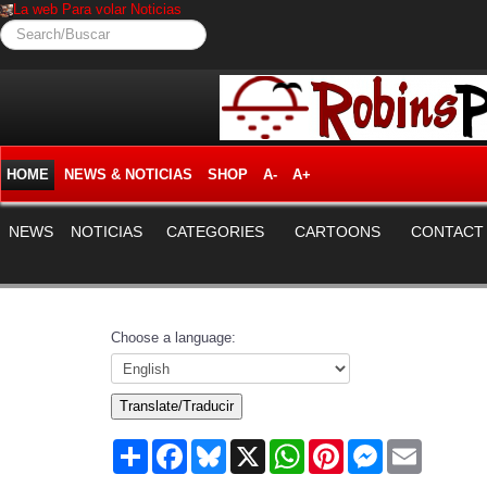
La web Para volar Noticias
Search/Buscar
HOME
NEWS & NOTICIAS
SHOP
A-
A+
NEWS
NOTICIAS
CATEGORIES
CARTOONS
CONTACT
Choose a language:
Translate/Traducir
Share
Facebook
Bluesky
X
WhatsApp
Pinterest
Messenger
Email