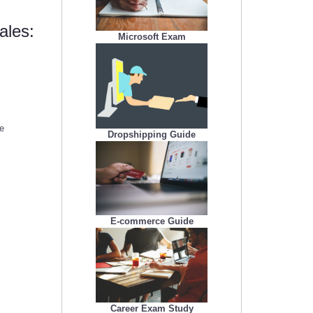
ales:
Microsoft Exam
de
Dropshipping Guide
E-commerce Guide
Career Exam Study