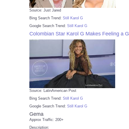
Source: Just Jared
Bing Search Trend:
Still Karol G
Google Search Trend:
Still Karol G
Colombian Star Karol G Makes Feeling a 
Source: LatinAmerican Post
Bing Search Trend:
Still Karol G
Google Search Trend:
Still Karol G
Gema
Approx Traffic: 200+
Description: