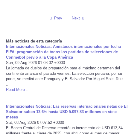
Reviews
Prev
Next
Science
Social
Más noticias de esta categoría
Internacionales Noticias: Amistosos internacionales por fecha
FIFA: programación de todos los partidos de selecciones de
Sports
Conmebol previo a la Copa América
Sun, 09 Aug 2026 01:08:02 +0000
La jornada de duelos de preparación para el máximo certamen del
Technology
continente arrancó el pasado viernes. La selección peruana, por su
parte, se medirá ante Paraguay y El Salvador Por Miguel Solis Ruiz
...
Travel
Read More ...
USA
Internacionales Noticias: Las reservas internacionales netas de El
Salvador suben 13,6% hasta USD 5.097,83 millones en siete
World
meses
Sat, 08 Aug 2026 07:07:52 +0000
El Banco Central de Reserva reportó un incremento de USD 613,34
NOTICIAS
millones frente al cierre de 2025, con abril como el mes de mayor