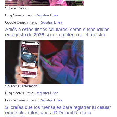
Source: Yahoo
Bing Search Trend:
Registrar Linea
Google Search Trend:
Registrar Linea
Adiós a estas líneas celulares: serán suspendidas
en agosto de 2026 si no cumplen con el registro
Source: El Informador
Bing Search Trend:
Registrar Linea
Google Search Trend:
Registrar Linea
Si creías que los mensajes para registrar tu celular
eran suficientes, ahora DiDi también te lo