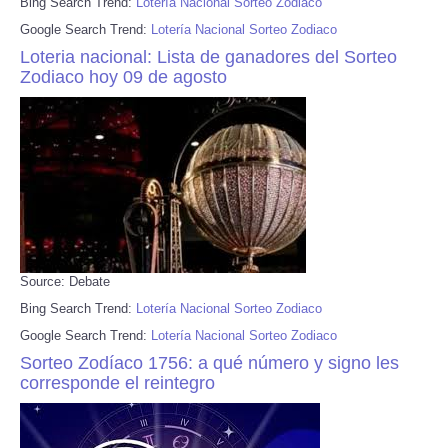
Bing Search Trend:
Lotería Nacional Sorteo Zodiaco
Google Search Trend:
Lotería Nacional Sorteo Zodiaco
Loteria nacional: Lista de ganadores del Sorteo
Zodiaco hoy 09 de agosto
Source: Debate
Bing Search Trend:
Lotería Nacional Sorteo Zodiaco
Google Search Trend:
Lotería Nacional Sorteo Zodiaco
Sorteo Zodíaco 1756: a qué número y signo les
corresponde el reintegro