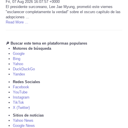
Fri, 07 Aug 2026 16:07:57 +0000
El presidente surcoreano, Lee Jae Myung, prometió este viernes
Tecnologia
"esclarecer completamente la verdad" sobre el oscuro capítulo de las
adopciones ...
Read More ...
Tiempo
CATEGORIES
🔎 Buscar este tema en plataformas populares
Motores de búsqueda
Google
CARTOONS
Bing
Yahoo
CONTACT
DuckDuckGo
Yandex
Redes Sociales
SEARCH
Facebook
YouTube
Instagram
SHOPPING
TikTok
X (Twitter)
Daily Deals
Sitios de noticias
Yahoo News
Google News
RobinsPost Store