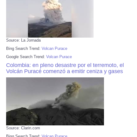
Source: La Jornada
Bing Search Trend:
Volcan Purace
Google Search Trend:
Volcan Purace
Colombia: en pleno desastre por el terremoto, el
Volcán Puracé comenzó a emitir ceniza y gases
Source: Clarin.com
Bing Search Trend:
Volcan Purace