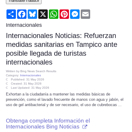
Translate/Traducir
Consumer
Share
Facebook
Bluesky
X
WhatsApp
Pinterest
Messenger
Email
Consumer Affairs Recalls
Internacionales
Internacionales Noticias: Refuerzan
Food & Drug Recalls
medidas sanitarias en Tampico ante
posible llegada de turistas
Product Safety News
internacionales
Entertainment
Written by
Bing News Search Results
Category:
Internacionales
Published: 31 May 2026
Health
Created: 31 May 2026
Last Updated: 31 May 2026
Exhortan a la ciudadanía a mantener las medidas básicas de
Pets
prevención, como el lavado frecuente de manos con agua y jabón, el
uso de gel antibacterial y de ser necesario, el uso de cubrebocas ...
Politics
Obtenga completa Información el
Internacionales Bing Noticias
Press Releases