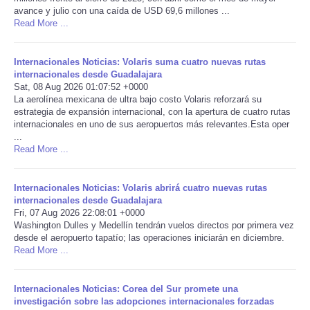
avance y julio con una caída de USD 69,6 millones ...
Read More ...
Portada de Noticias
America Latina
Internacionales Noticias: Volaris suma cuatro nuevas rutas
internacionales desde Guadalajara
Sat, 08 Aug 2026 01:07:52 +0000
Ciencia
La aerolínea mexicana de ultra bajo costo Volaris reforzará su
estrategia de expansión internacional, con la apertura de cuatro rutas
internacionales en uno de sus aeropuertos más relevantes.Esta oper
Deportes
...
Read More ...
EEUU
Internacionales Noticias: Volaris abrirá cuatro nuevas rutas
Especiales
internacionales desde Guadalajara
Fri, 07 Aug 2026 22:08:01 +0000
Washington Dulles y Medellín tendrán vuelos directos por primera vez
Internacionales
desde el aeropuerto tapatío; las operaciones iniciarán en diciembre.
Read More ...
Negocios
Internacionales Noticias: Corea del Sur promete una
investigación sobre las adopciones internacionales forzadas
Salud