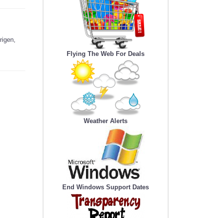
rigen,
Flying The Web For Deals
Weather Alerts
End Windows Support Dates