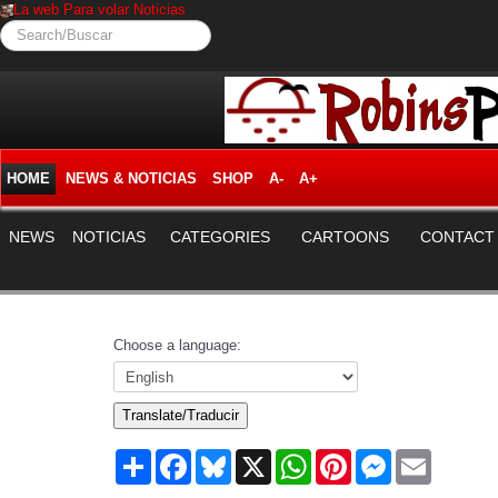
La web Para volar Noticias
Search/Buscar
HOME
NEWS & NOTICIAS
SHOP
A-
A+
NEWS
NOTICIAS
CATEGORIES
CARTOONS
CONTACT
Choose a language:
Translate/Traducir
Share
Facebook
Bluesky
X
WhatsApp
Pinterest
Messenger
Email