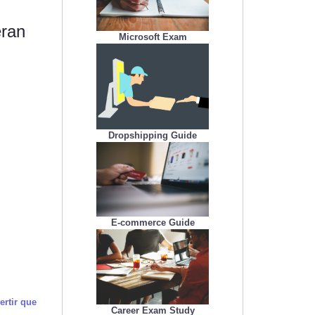
eran
Microsoft Exam
Dropshipping Guide
E-commerce Guide
ertir que
Career Exam Study