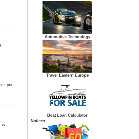
Automotive Technology
n
Travel Eastern Europe
nes por
Boat Loan Calculator
Notices
ías