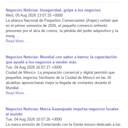
Negocios Noticias: Inseguridad, golpe a los negocios
Portada de Noticias
Wed, 05 Aug 2026 13:07:25 +0000
La alianza Nacional de Pequeños Comerciantes (Anpec) señaló que
America Latina
en el primer semestre de 2026, el pequeño comercio enfrentó
presiones por el alza de costos, la pérdida del poder adquisitivo y la
inseg ...
Ciencia
Read More ...
Deportes
Negocios Noticias: Mundial con sabor a barrio: la capacitación
que ayudó a los negocios a vender más
Tue, 04 Aug 2026 16:07:27 +0000
EEUU
Ciudad de México. La preparación comercial y digital permitió que
pequeños negocios familiares de la Ciudad de México en las 16
Especiales
alcaldías aprovecharan mejor la llegada de visitantes durante el
Mundial ...
Read More ...
Internacionales
Negocios Noticias: Marca Guanajuato impulsa negocios locales
Negocios
al mundo
Tue, 04 Aug 2026 10:07:26 +0000
La nueva emisión de Conectando con la Gente estuvo dedicado a los
Salud