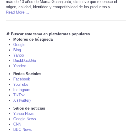
más de 10 años de Marca Guanajuato, distintivo que reconoce el
origen, calidad, identidad y competitividad de los productos y ...
Tecnologia
Read More ...
Tiempo
🔎 Buscar este tema en plataformas populares
Motores de búsqueda
CATEGORIES
Google
Bing
Yahoo
CARTOONS
DuckDuckGo
Yandex
CONTACT
Redes Sociales
Facebook
YouTube
SEARCH
Instagram
TikTok
X (Twitter)
SHOPPING
Sitios de noticias
Yahoo News
Daily Deals
Google News
CNN
BBC News
RobinsPost Store