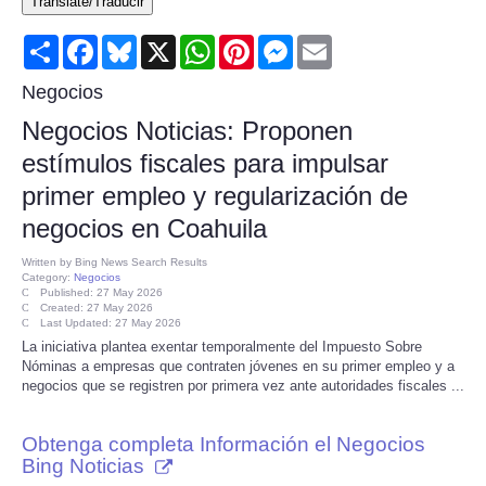
Translate/Traducir
Consumer
Share
Facebook
Bluesky
X
WhatsApp
Pinterest
Messenger
Email
Consumer Affairs Recalls
Negocios
Negocios Noticias: Proponen
Food & Drug Recalls
estímulos fiscales para impulsar
primer empleo y regularización de
Product Safety News
negocios en Coahuila
Entertainment
Written by
Bing News Search Results
Category:
Negocios
Published: 27 May 2026
Health
Created: 27 May 2026
Last Updated: 27 May 2026
La iniciativa plantea exentar temporalmente del Impuesto Sobre
Pets
Nóminas a empresas que contraten jóvenes en su primer empleo y a
negocios que se registren por primera vez ante autoridades fiscales ...
Politics
Obtenga completa Información el Negocios
Bing Noticias
Press Releases