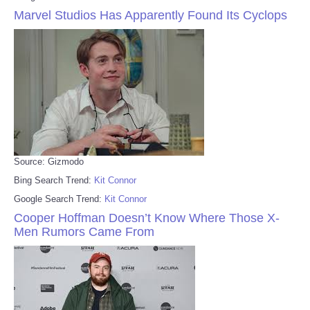
Marvel Studios Has Apparently Found Its Cyclops
Source: Gizmodo
Bing Search Trend:
Kit Connor
Google Search Trend:
Kit Connor
Cooper Hoffman Doesn’t Know Where Those X-
Men Rumors Came From