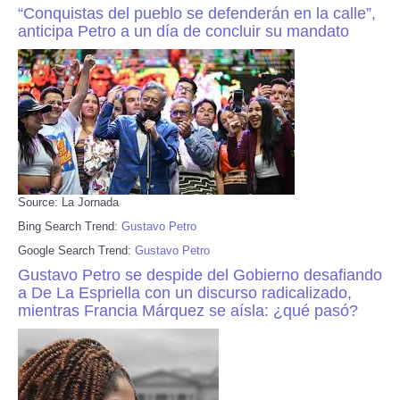
“Conquistas del pueblo se defenderán en la calle”,
anticipa Petro a un día de concluir su mandato
Source: La Jornada
Bing Search Trend:
Gustavo Petro
Google Search Trend:
Gustavo Petro
Gustavo Petro se despide del Gobierno desafiando
a De La Espriella con un discurso radicalizado,
mientras Francia Márquez se aísla: ¿qué pasó?