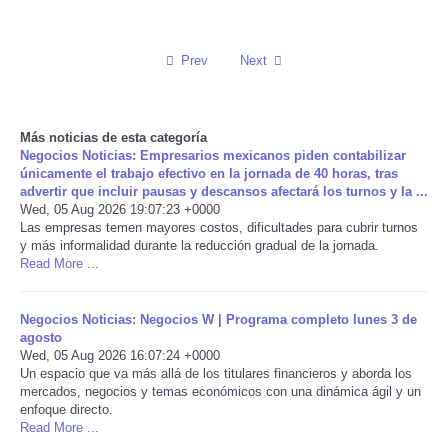
Reviews
Prev
Next
Science
Social
Más noticias de esta categoría
Negocios Noticias: Empresarios mexicanos piden contabilizar
únicamente el trabajo efectivo en la jornada de 40 horas, tras
Sports
advertir que incluir pausas y descansos afectará los turnos y la ...
Wed, 05 Aug 2026 19:07:23 +0000
Las empresas temen mayores costos, dificultades para cubrir turnos
Technology
y más informalidad durante la reducción gradual de la jornada.
Read More ...
Travel
Negocios Noticias: Negocios W | Programa completo lunes 3 de
USA
agosto
Wed, 05 Aug 2026 16:07:24 +0000
Un espacio que va más allá de los titulares financieros y aborda los
World
mercados, negocios y temas económicos con una dinámica ágil y un
enfoque directo.
Read More ...
NOTICIAS