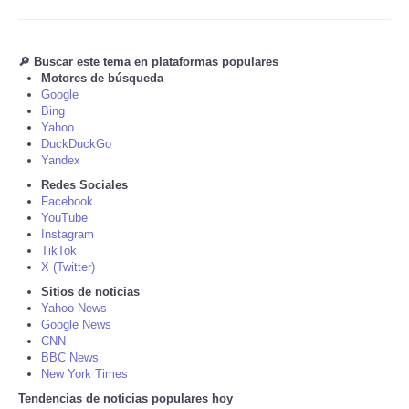
Tecnologia
🔎 Buscar este tema en plataformas populares
Motores de búsqueda
Tiempo
Google
Bing
CATEGORIES
Yahoo
DuckDuckGo
Yandex
CARTOONS
Redes Sociales
Facebook
YouTube
CONTACT
Instagram
TikTok
SEARCH
X (Twitter)
Sitios de noticias
Yahoo News
SHOPPING
Google News
CNN
BBC News
Daily Deals
New York Times
Tendencias de noticias populares hoy
RobinsPost Store