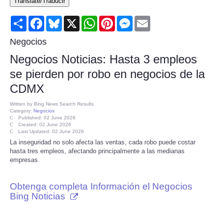
Translate/Traducir
Consumer
Share
Facebook
Bluesky
X
WhatsApp
Pinterest
Messenger
Email
Consumer Affairs Recalls
Negocios
Negocios Noticias: Hasta 3 empleos
Food & Drug Recalls
se pierden por robo en negocios de la
CDMX
Product Safety News
Written by
Bing News Search Results
Category:
Negocios
Entertainment
Published: 02 June 2026
Created: 02 June 2026
Last Updated: 02 June 2026
Health
La inseguridad no solo afecta las ventas, cada robo puede costar
hasta tres empleos, afectando principalmente a las medianas
empresas.
Pets
Obtenga completa Información el Negocios
Politics
Bing Noticias
Press Releases