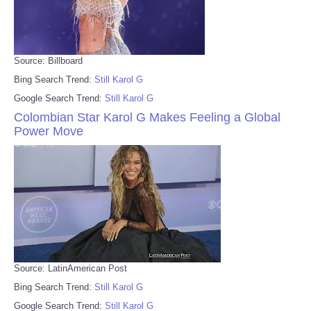
Source: Billboard
Bing Search Trend:
Still Karol G
Google Search Trend:
Still Karol G
Colombian Star Karol G Makes Feeling a Global
Power Move
Source: LatinAmerican Post
Bing Search Trend:
Still Karol G
Google Search Trend:
Still Karol G