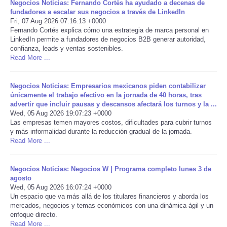
Negocios Noticias: Fernando Cortés ha ayudado a decenas de
fundadores a escalar sus negocios a través de LinkedIn
Portada de Noticias
Fri, 07 Aug 2026 07:16:13 +0000
Fernando Cortés explica cómo una estrategia de marca personal en
LinkedIn permite a fundadores de negocios B2B generar autoridad,
America Latina
confianza, leads y ventas sostenibles.
Read More ...
Ciencia
Negocios Noticias: Empresarios mexicanos piden contabilizar
Deportes
únicamente el trabajo efectivo en la jornada de 40 horas, tras
advertir que incluir pausas y descansos afectará los turnos y la ...
Wed, 05 Aug 2026 19:07:23 +0000
EEUU
Las empresas temen mayores costos, dificultades para cubrir turnos
y más informalidad durante la reducción gradual de la jornada.
Read More ...
Especiales
Negocios Noticias: Negocios W | Programa completo lunes 3 de
Internacionales
agosto
Wed, 05 Aug 2026 16:07:24 +0000
Negocios
Un espacio que va más allá de los titulares financieros y aborda los
mercados, negocios y temas económicos con una dinámica ágil y un
enfoque directo.
Salud
Read More ...