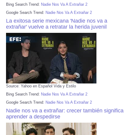
Bing Search Trend:
Nadie Nos Va A Extrañar 2
Google Search Trend:
Nadie Nos Va A Extrañar 2
La exitosa serie mexicana 'Nadie nos va a
extrañar' vuelve a retratar la herida juvenil
Source: Yahoo en Español Vida y Estilo
Bing Search Trend:
Nadie Nos Va A Extrañar 2
Google Search Trend:
Nadie Nos Va A Extrañar 2
Nadie nos va a extrañar: crecer también significa
aprender a despedirse