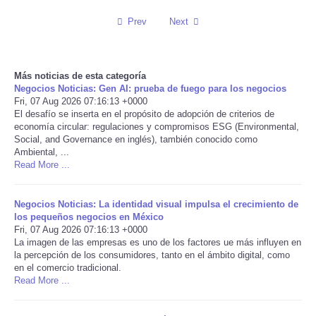
Prev
Next
Reviews
Science
Más noticias de esta categoría
Negocios Noticias: Gen AI: prueba de fuego para los negocios
Social
Fri, 07 Aug 2026 07:16:13 +0000
El desafío se inserta en el propósito de adopción de criterios de
economía circular: regulaciones y compromisos ESG (Environmental,
Sports
Social, and Governance en inglés), también conocido como
Ambiental, ...
Technology
Read More ...
Travel
Negocios Noticias: La identidad visual impulsa el crecimiento de
los pequeños negocios en México
Fri, 07 Aug 2026 07:16:13 +0000
USA
La imagen de las empresas es uno de los factores ue más influyen en
la percepción de los consumidores, tanto en el ámbito digital, como
en el comercio tradicional.
World
Read More ...
NOTICIAS