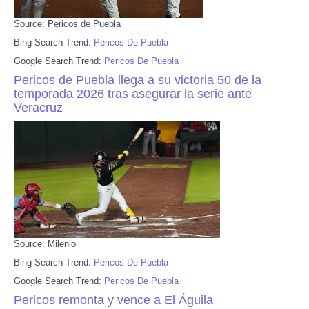
Source: Pericos de Puebla
Bing Search Trend:
Pericos De Puebla
Google Search Trend:
Pericos De Puebla
Pericos de Puebla llega a su victoria 50 de la
temporada 2026 tras asegurar la serie ante
Veracruz
Source: Milenio
Bing Search Trend:
Pericos De Puebla
Google Search Trend:
Pericos De Puebla
Pericos remonta y vence a El Águila