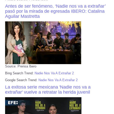
Antes de ser fenómeno, ‘Nadie nos va a extrañar’
pasó por la mirada de egresada IBERO: Catalina
Aguilar Mastretta
Source: Prensa Ibero
Bing Search Trend:
Nadie Nos Va A Extrañar 2
Google Search Trend:
Nadie Nos Va A Extrañar 2
La exitosa serie mexicana 'Nadie nos va a
extrañar' vuelve a retratar la herida juvenil