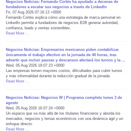
Negocios Noticias: Fernando Cortés ha ayudado a decenas de
fundadores a escalar sus negocios a través de LinkedIn
Portada de Noticias
Fri, 07 Aug 2026 07:16:13 +0000
Fernando Cortés explica cómo una estrategia de marca personal en
LinkedIn permite a fundadores de negocios B2B generar autoridad,
America Latina
confianza, leads y ventas sostenibles.
Read More ...
Ciencia
Negocios Noticias: Empresarios mexicanos piden contabilizar
Deportes
únicamente el trabajo efectivo en la jornada de 40 horas, tras
advertir que incluir pausas y descansos afectará los turnos y la ...
Wed, 05 Aug 2026 19:07:23 +0000
EEUU
Las empresas temen mayores costos, dificultades para cubrir turnos
y más informalidad durante la reducción gradual de la jornada.
Read More ...
Especiales
Negocios Noticias: Negocios W | Programa completo lunes 3 de
Internacionales
agosto
Wed, 05 Aug 2026 16:07:24 +0000
Negocios
Un espacio que va más allá de los titulares financieros y aborda los
mercados, negocios y temas económicos con una dinámica ágil y un
enfoque directo.
Salud
Read More ...