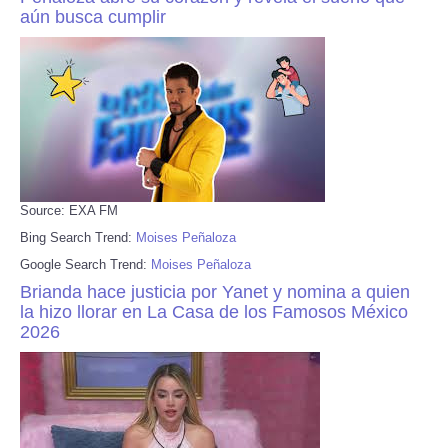
aún busca cumplir
Source: EXA FM
Bing Search Trend:
Moises Peñaloza
Google Search Trend:
Moises Peñaloza
Brianda hace justicia por Yanet y nomina a quien
la hizo llorar en La Casa de los Famosos México
2026