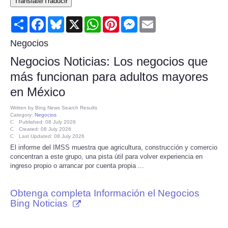
Translate/Traducir
Consumer
Share
Facebook
Bluesky
X
WhatsApp
Pinterest
Messenger
Email
Consumer Affairs Recalls
Negocios
Negocios Noticias: Los negocios que
Food & Drug Recalls
más funcionan para adultos mayores
en México
Product Safety News
Written by
Bing News Search Results
Category:
Negocios
Entertainment
Published: 08 July 2026
Created: 08 July 2026
Last Updated: 08 July 2026
Health
El informe del IMSS muestra que agricultura, construcción y comercio
concentran a este grupo, una pista útil para volver experiencia en
ingreso propio o arrancar por cuenta propia ...
Pets
Obtenga completa Información el Negocios
Politics
Bing Noticias
Press Releases