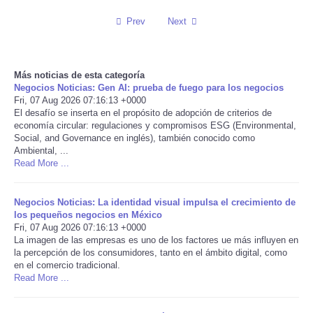
Prev
Next
Reviews
Science
Más noticias de esta categoría
Negocios Noticias: Gen AI: prueba de fuego para los negocios
Social
Fri, 07 Aug 2026 07:16:13 +0000
El desafío se inserta en el propósito de adopción de criterios de
economía circular: regulaciones y compromisos ESG (Environmental,
Sports
Social, and Governance en inglés), también conocido como
Ambiental, ...
Technology
Read More ...
Travel
Negocios Noticias: La identidad visual impulsa el crecimiento de
los pequeños negocios en México
Fri, 07 Aug 2026 07:16:13 +0000
USA
La imagen de las empresas es uno de los factores ue más influyen en
la percepción de los consumidores, tanto en el ámbito digital, como
en el comercio tradicional.
World
Read More ...
NOTICIAS