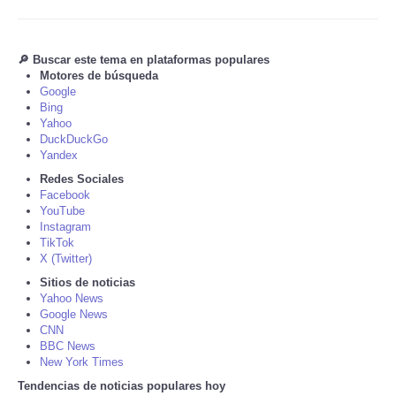
Tecnologia
🔎 Buscar este tema en plataformas populares
Motores de búsqueda
Tiempo
Google
Bing
CATEGORIES
Yahoo
DuckDuckGo
Yandex
CARTOONS
Redes Sociales
Facebook
YouTube
CONTACT
Instagram
TikTok
SEARCH
X (Twitter)
Sitios de noticias
Yahoo News
SHOPPING
Google News
CNN
BBC News
Daily Deals
New York Times
Tendencias de noticias populares hoy
RobinsPost Store