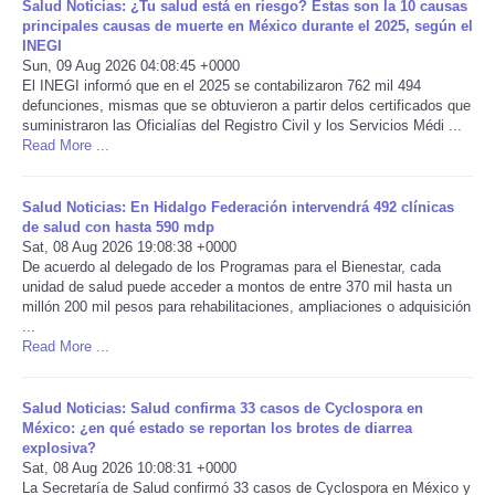
Salud Noticias: ¿Tu salud está en riesgo? Estas son la 10 causas
principales causas de muerte en México durante el 2025, según el
Portada de Noticias
INEGI
Sun, 09 Aug 2026 04:08:45 +0000
El INEGI informó que en el 2025 se contabilizaron 762 mil 494
America Latina
defunciones, mismas que se obtuvieron a partir delos certificados que
suministraron las Oficialías del Registro Civil y los Servicios Médi ...
Read More ...
Ciencia
Deportes
Salud Noticias: En Hidalgo Federación intervendrá 492 clínicas
de salud con hasta 590 mdp
Sat, 08 Aug 2026 19:08:38 +0000
EEUU
De acuerdo al delegado de los Programas para el Bienestar, cada
unidad de salud puede acceder a montos de entre 370 mil hasta un
millón 200 mil pesos para rehabilitaciones, ampliaciones o adquisición
Especiales
...
Read More ...
Internacionales
Salud Noticias: Salud confirma 33 casos de Cyclospora en
Negocios
México: ¿en qué estado se reportan los brotes de diarrea
explosiva?
Sat, 08 Aug 2026 10:08:31 +0000
Salud
La Secretaría de Salud confirmó 33 casos de Cyclospora en México y