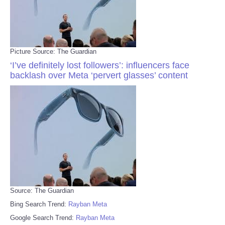
Picture Source: The Guardian
‘I’ve definitely lost followers’: influencers face
backlash over Meta ‘pervert glasses’ content
Source: The Guardian
Bing Search Trend:
Rayban Meta
Google Search Trend:
Rayban Meta