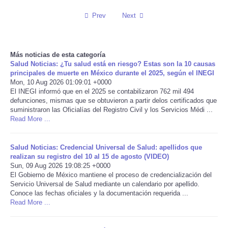
Prev
Next
Reviews
Science
Más noticias de esta categoría
Salud Noticias: ¿Tu salud está en riesgo? Estas son la 10 causas
Social
principales de muerte en México durante el 2025, según el INEGI
Mon, 10 Aug 2026 01:09:01 +0000
El INEGI informó que en el 2025 se contabilizaron 762 mil 494
Sports
defunciones, mismas que se obtuvieron a partir delos certificados que
suministraron las Oficialías del Registro Civil y los Servicios Médi ...
Technology
Read More ...
Travel
Salud Noticias: Credencial Universal de Salud: apellidos que
realizan su registro del 10 al 15 de agosto (VIDEO)
Sun, 09 Aug 2026 19:08:25 +0000
USA
El Gobierno de México mantiene el proceso de credencialización del
Servicio Universal de Salud mediante un calendario por apellido.
Conoce las fechas oficiales y la documentación requerida ...
World
Read More ...
NOTICIAS