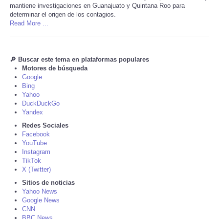
mantiene investigaciones en Guanajuato y Quintana Roo para
determinar el origen de los contagios.
Tecnologia
Read More ...
Tiempo
🔎 Buscar este tema en plataformas populares
CATEGORIES
Motores de búsqueda
Google
Bing
CARTOONS
Yahoo
DuckDuckGo
Yandex
CONTACT
Redes Sociales
Facebook
SEARCH
YouTube
Instagram
TikTok
SHOPPING
X (Twitter)
Sitios de noticias
Yahoo News
Daily Deals
Google News
CNN
RobinsPost Store
BBC News