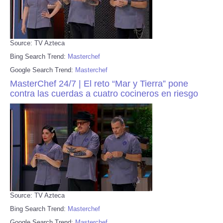
Source: TV Azteca
Bing Search Trend:
Masterchef
Google Search Trend:
Masterchef
MasterChef 24/7 | El reto “Mar y Tierra” pone
contra las cuerdas a cuatro cocineros en riesgo
Source: TV Azteca
Bing Search Trend:
Masterchef
Google Search Trend:
Masterchef