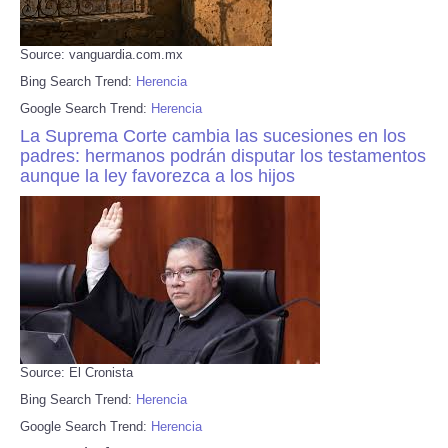
Source: vanguardia.com.mx
Bing Search Trend:
Herencia
Google Search Trend:
Herencia
La Suprema Corte cambia las sucesiones en los
padres: hermanos podrán disputar los testamentos
aunque la ley favorezca a los hijos
Source: El Cronista
Bing Search Trend:
Herencia
Google Search Trend:
Herencia