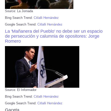
Source: La Jornada
Bing Search Trend:
Citlalli Hernández
Google Search Trend:
Citlalli Hernández
La 'Mañanera del Pueblo' no debe ser un espacio
de persecución y calumnia de opositores: Jorge
Romero
Source: El Informador
Bing Search Trend:
Citlalli Hernández
Google Search Trend:
Citlalli Hernández
Gaceta