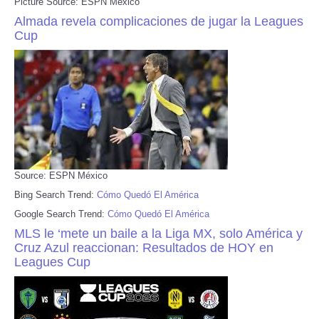
Picture Source: ESPN México
Almada revela complicaciones de jugar la Leagues
Cup
Source: ESPN México
Bing Search Trend:
Cómo Quedó El América
Google Search Trend:
Cómo Quedó El América
MLS le ‘mete un baile a la Liga MX, solo América y
Cruz Azul reaccionan: Resultados de HOY en
Leagues Cup