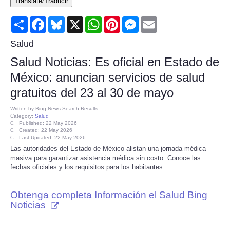
Translate/Traducir
Consumer
Share
Facebook
Bluesky
X
WhatsApp
Pinterest
Messenger
Email
Consumer Affairs Recalls
Salud
Salud Noticias: Es oficial en Estado de
Food & Drug Recalls
México: anuncian servicios de salud
gratuitos del 23 al 30 de mayo
Product Safety News
Written by
Bing News Search Results
Category:
Salud
Entertainment
Published: 22 May 2026
Created: 22 May 2026
Last Updated: 22 May 2026
Health
Las autoridades del Estado de México alistan una jornada médica
masiva para garantizar asistencia médica sin costo. Conoce las
fechas oficiales y los requisitos para los habitantes.
Pets
Obtenga completa Información el Salud Bing
Politics
Noticias
Press Releases