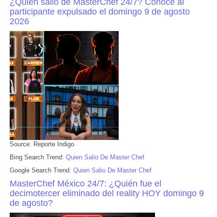
¿Quién salió de MasterChef 24/7? Conoce al
participante expulsado el domingo 9 de agosto
2026
Source: Reporte Indigo
Bing Search Trend:
Quien Salio De Master Chef
Google Search Trend:
Quien Salio De Master Chef
MasterChef México 24/7: ¿Quién fue el
decimotercer eliminado del reality HOY domingo 9
de agosto?