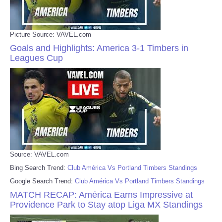
Picture Source: VAVEL.com
Goals and Highlights: America 3-1 Timbers in
Leagues Cup
Source: VAVEL.com
Bing Search Trend:
Club América Vs Portland Timbers Standings
Google Search Trend:
Club América Vs Portland Timbers Standings
MATCH RECAP: América Earns Impressive at
Providence Park to Stay atop Liga MX Standings