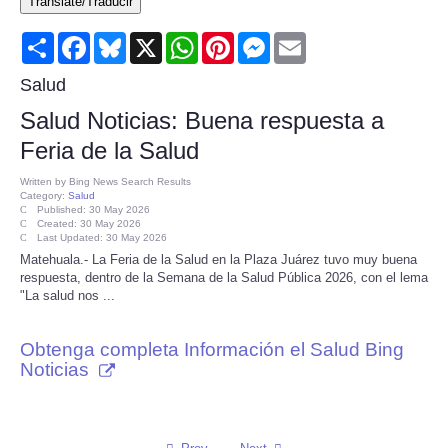
Translate/Traducir
Consumer
Share
Facebook
Bluesky
X
WhatsApp
Pinterest
Messenger
Email
Consumer Affairs Recalls
Salud
Salud Noticias: Buena respuesta a
Food & Drug Recalls
Feria de la Salud
Product Safety News
Written by
Bing News Search Results
Category:
Salud
Published: 30 May 2026
Created: 30 May 2026
Entertainment
Last Updated: 30 May 2026
Matehuala.- La Feria de la Salud en la Plaza Juárez tuvo muy buena
respuesta, dentro de la Semana de la Salud Pública 2026, con el lema
Health
"La salud nos ...
Pets
Obtenga completa Información el Salud Bing
Noticias
Politics
Press Releases