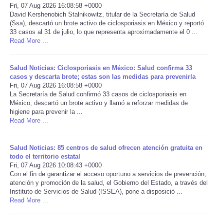
Fri, 07 Aug 2026 16:08:58 +0000
David Kershenobich Stalnikowitz, titular de la Secretaría de Salud
Portada de Noticias
(Ssa), descartó un brote activo de ciclosporiasis en México y reportó
33 casos al 31 de julio, lo que representa aproximadamente el 0 ...
Read More ...
America Latina
Ciencia
Salud Noticias: Ciclosporiasis en México: Salud confirma 33
casos y descarta brote; estas son las medidas para prevenirla
Fri, 07 Aug 2026 16:08:58 +0000
Deportes
La Secretaría de Salud confirmó 33 casos de ciclosporiasis en
México, descartó un brote activo y llamó a reforzar medidas de
higiene para prevenir la ...
EEUU
Read More ...
Especiales
Salud Noticias: 85 centros de salud ofrecen atención gratuita en
todo el territorio estatal
Internacionales
Fri, 07 Aug 2026 10:08:43 +0000
Con el fin de garantizar el acceso oportuno a servicios de prevención,
atención y promoción de la salud, el Gobierno del Estado, a través del
Negocios
Instituto de Servicios de Salud (ISSEA), pone a disposició ...
Read More ...
Salud