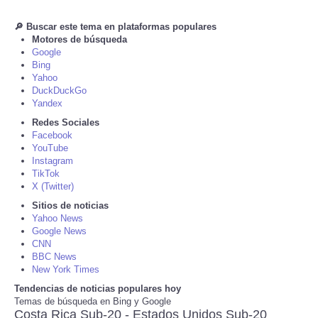
🔎 Buscar este tema en plataformas populares
Tecnologia
Motores de búsqueda
Google
Tiempo
Bing
Yahoo
DuckDuckGo
CATEGORIES
Yandex
Redes Sociales
CARTOONS
Facebook
YouTube
Instagram
CONTACT
TikTok
X (Twitter)
Sitios de noticias
SEARCH
Yahoo News
Google News
SHOPPING
CNN
BBC News
New York Times
Daily Deals
Tendencias de noticias populares hoy
Temas de búsqueda en Bing y Google
Costa Rica Sub-20 - Estados Unidos Sub-20
RobinsPost Store