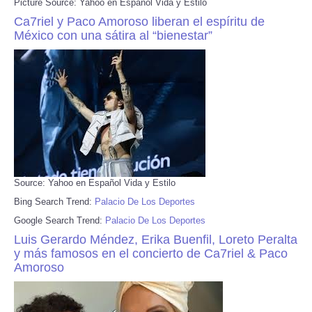
Picture Source: Yahoo en Español Vida y Estilo
Ca7riel y Paco Amoroso liberan el espíritu de
México con una sátira al “bienestar”
Source: Yahoo en Español Vida y Estilo
Bing Search Trend:
Palacio De Los Deportes
Google Search Trend:
Palacio De Los Deportes
Luis Gerardo Méndez, Erika Buenfil, Loreto Peralta
y más famosos en el concierto de Ca7riel & Paco
Amoroso