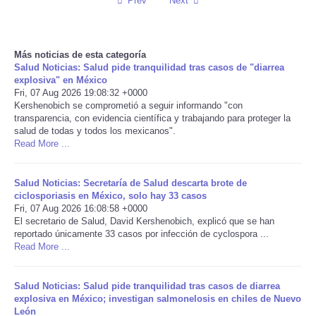
Prev
Next
Reviews
Más noticias de esta categoría
Science
Salud Noticias: Salud pide tranquilidad tras casos de "diarrea
explosiva" en México
Fri, 07 Aug 2026 19:08:32 +0000
Social
Kershenobich se comprometió a seguir informando "con
transparencia, con evidencia científica y trabajando para proteger la
Sports
salud de todas y todos los mexicanos".
Read More ...
Technology
Salud Noticias: Secretaría de Salud descarta brote de
ciclosporiasis en México, solo hay 33 casos
Travel
Fri, 07 Aug 2026 16:08:58 +0000
El secretario de Salud, David Kershenobich, explicó que se han
reportado únicamente 33 casos por infección de cyclospora ...
USA
Read More ...
World
Salud Noticias: Salud pide tranquilidad tras casos de diarrea
explosiva en México; investigan salmonelosis en chiles de Nuevo
NOTICIAS
León