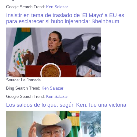
Google Search Trend:
Ken Salazar
Insistir en tema de traslado de 'El Mayo' a EU es
para esclarecer si hubo injerencia: Sheinbaum
Source: La Jornada
Bing Search Trend:
Ken Salazar
Google Search Trend:
Ken Salazar
Los saldos de lo que, según Ken, fue una victoria