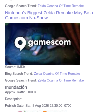
Google Search Trend:
Zelda Ocarina Of Time Remake
Nintendo's Biggest Zelda Remake May Be a
Gamescom No-Show
Source: IMDb
Bing Search Trend:
Zelda Ocarina Of Time Remake
Google Search Trend:
Zelda Ocarina Of Time Remake
Inundación
Approx Traffic: 1000+
Description:
Publish Date: Sat, 8 Aug 2026 22:30:00 -0700