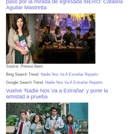
pasó por la mirada de egresada IBERO: Catalina
Aguilar Mastretta
Source: Prensa Ibero
Bing Search Trend:
Nadie Nos Va A Extrañar Reparto
Google Search Trend:
Nadie Nos Va A Extrañar Reparto
Vuelve 'Nadie Nos Va a Extrañar' y pone la
amistad a prueba