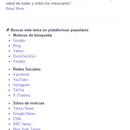
salud de todas y todos los mexicanos".
Read More ...
Tecnologia
Tiempo
🔎 Buscar este tema en plataformas populares
Motores de búsqueda
CATEGORIES
Google
Bing
Yahoo
CARTOONS
DuckDuckGo
Yandex
Redes Sociales
CONTACT
Facebook
YouTube
SEARCH
Instagram
TikTok
X (Twitter)
SHOPPING
Sitios de noticias
Yahoo News
Google News
Daily Deals
CNN
BBC News
RobinsPost Store
New York Times