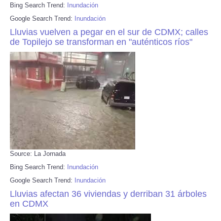
Bing Search Trend:
Inundación
Google Search Trend:
Inundación
Lluvias vuelven a pegar en el sur de CDMX; calles
de Topilejo se transforman en "auténticos ríos"
Source: La Jornada
Bing Search Trend:
Inundación
Google Search Trend:
Inundación
Lluvias afectan 36 viviendas y derriban 31 árboles
en CDMX