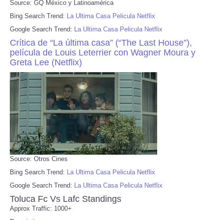
Source: GQ México y Latinoamérica
Bing Search Trend:
La Ultima Casa Pelicula Netflix
Google Search Trend:
La Ultima Casa Pelicula Netflix
Crítica de “La última casa” (“The Last House”),
película de Louis Leterrier con Wagner Moura y
Greta Lee (Netflix)
Source: Otros Cines
Bing Search Trend:
La Ultima Casa Pelicula Netflix
Google Search Trend:
La Ultima Casa Pelicula Netflix
Toluca Fc Vs Lafc Standings
Approx Traffic: 1000+