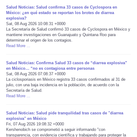
Salud Noticias: Salud confirma 33 casos de Cyclospora en
Portada de Noticias
México: ¿en qué estado se reportan los brotes de diarrea
explosiva?
Sat, 08 Aug 2026 10:08:31 +0000
America Latina
La Secretaría de Salud confirmó 33 casos de Cyclospora en México y
mantiene investigaciones en Guanajuato y Quintana Roo para
determinar el origen de los contagios.
Ciencia
Read More ...
Deportes
Salud Noticias: Confirma Salud 33 casos de “diarrea explosiva”
en México… “no es contagiosa entre personas
EEUU
Sat, 08 Aug 2026 07:08:37 +0000
La ciclosporiasis en México registra 33 casos confirmados al 31 de
julio, con una baja incidencia en la población, de acuerdo con la
Especiales
Secretaría de Salud.
Read More ...
Internacionales
Salud Noticias: Salud pide tranquilidad tras casos de "diarrea
Negocios
explosiva" en México
Fri, 07 Aug 2026 19:08:32 +0000
Kershenobich se comprometió a seguir informando "con
Salud
transparencia, con evidencia científica y trabajando para proteger la