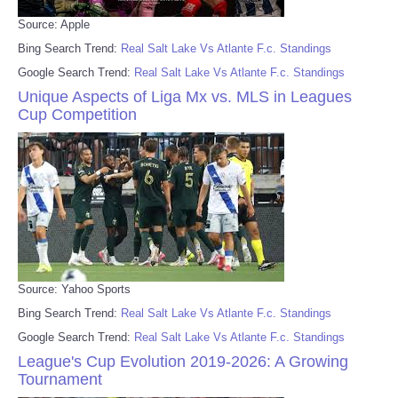
Source: Apple
Bing Search Trend:
Real Salt Lake Vs Atlante F.c. Standings
Google Search Trend:
Real Salt Lake Vs Atlante F.c. Standings
Unique Aspects of Liga Mx vs. MLS in Leagues
Cup Competition
Source: Yahoo Sports
Bing Search Trend:
Real Salt Lake Vs Atlante F.c. Standings
Google Search Trend:
Real Salt Lake Vs Atlante F.c. Standings
League's Cup Evolution 2019-2026: A Growing
Tournament