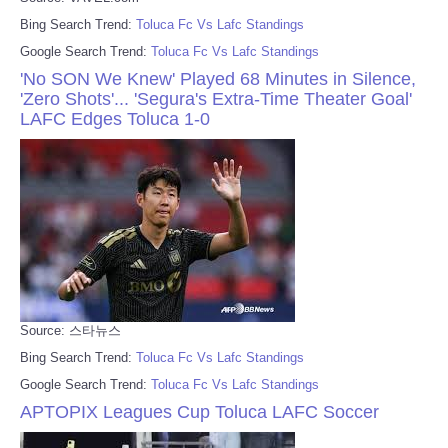
Bing Search Trend:
Toluca Fc Vs Lafc Standings
Google Search Trend:
Toluca Fc Vs Lafc Standings
'No SON We Knew' Played 68 Minutes in Silence,
'Zero Shots'... 'Segura's Extra-Time Theater Goal'
LAFC Edges Toluca 1-0
Source: 스타뉴스
Bing Search Trend:
Toluca Fc Vs Lafc Standings
Google Search Trend:
Toluca Fc Vs Lafc Standings
APTOPIX Leagues Cup Toluca LAFC Soccer