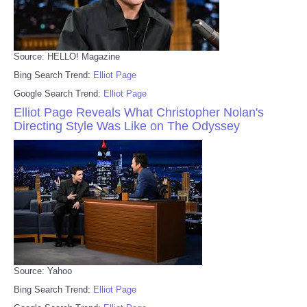
Source: HELLO! Magazine
Bing Search Trend:
Elliot Page
Google Search Trend:
Elliot Page
Elliot Page Reveals What Christopher Nolan's
Directing Style Was Like on The Odyssey
Source: Yahoo
Bing Search Trend:
Elliot Page