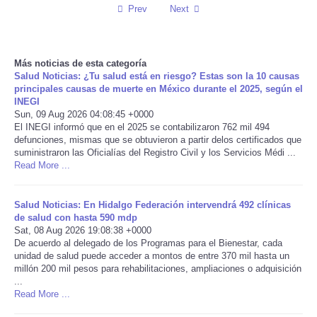
Prev
Next
Reviews
Science
Más noticias de esta categoría
Salud Noticias: ¿Tu salud está en riesgo? Estas son la 10 causas
principales causas de muerte en México durante el 2025, según el
Social
INEGI
Sun, 09 Aug 2026 04:08:45 +0000
El INEGI informó que en el 2025 se contabilizaron 762 mil 494
Sports
defunciones, mismas que se obtuvieron a partir delos certificados que
suministraron las Oficialías del Registro Civil y los Servicios Médi ...
Technology
Read More ...
Travel
Salud Noticias: En Hidalgo Federación intervendrá 492 clínicas
de salud con hasta 590 mdp
Sat, 08 Aug 2026 19:08:38 +0000
USA
De acuerdo al delegado de los Programas para el Bienestar, cada
unidad de salud puede acceder a montos de entre 370 mil hasta un
millón 200 mil pesos para rehabilitaciones, ampliaciones o adquisición
World
...
Read More ...
NOTICIAS