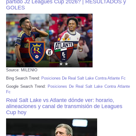
partido J2 Leagues Cup 2026? | RESULTADOS y
GOLES
Source: MILENIO
Bing Search Trend:
Posiciones De Real Salt Lake Contra Atlante Fc
Google Search Trend:
Posiciones De Real Salt Lake Contra Atlante
Fc
Real Salt Lake vs Atlante dónde ver: horario,
alineaciones y canal de transmisión de Leagues
Cup hoy