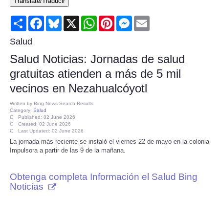
Translate/Traducir
Consumer
Share
Facebook
Bluesky
X
WhatsApp
Pinterest
Messenger
Email
Consumer Affairs Recalls
Salud
Salud Noticias: Jornadas de salud
Food & Drug Recalls
gratuitas atienden a más de 5 mil
vecinos en Nezahualcóyotl
Product Safety News
Written by
Bing News Search Results
Category:
Salud
Entertainment
Published: 02 June 2026
Created: 02 June 2026
Last Updated: 02 June 2026
Health
La jornada más reciente se instaló el viernes 22 de mayo en la colonia
Impulsora a partir de las 9 de la mañana.
Pets
Obtenga completa Información el Salud Bing
Noticias
Politics
Press Releases