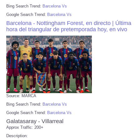
Bing Search Trend:
Barcelona Vs
Google Search Trend:
Barcelona Vs
Barcelona - Nottingham Forest, en directo | Última
hora del triangular de pretemporada hoy, en vivo
Source: MARCA
Bing Search Trend:
Barcelona Vs
Google Search Trend:
Barcelona Vs
Galatasaray - Villarreal
Approx Traffic: 200+
Description: