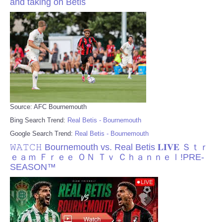
and taking on Betis
Source: AFC Bournemouth
Bing Search Trend:
Real Betis - Bournemouth
Google Search Trend:
Real Betis - Bournemouth
𝚆𝙰𝚃𝙲𝙷 Bournemouth vs. Real Betis 𝐋𝐈𝐕𝐄 Ｓｔｒ
ｅａｍ Ｆｒｅｅ ＯＮ Ｔｖ Ｃｈａｎｎｅｌ!PRE-
SEASON™