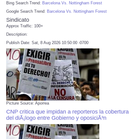
Bing Search Trend:
Barcelona Vs. Nottingham Forest
Google Search Trend:
Barcelona Vs. Nottingham Forest
Sindicato
Approx Traffic: 100+
Description:
Publish Date: Sat, 8 Aug 2026 10:50:00 -0700
Picture Source: Aporrea
CNP critica que impidan a reporteros la cobertura
del diÃ¡logo entre Gobierno y oposiciÃ³n