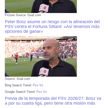
Picture Source: Goal.com
Peter Bosz asume un riesgo con la alineación del
PSV contra el Fortuna Sittard: «Así tenemos más
opciones de ganar»
Source: Goal.com
Bing Search Trend:
Psv Vs
Google Search Trend:
Psv Vs
Previa de la temporada del PSV 2026/27: Bosz va
a por su cuarta liga, pero tiene otra misión más