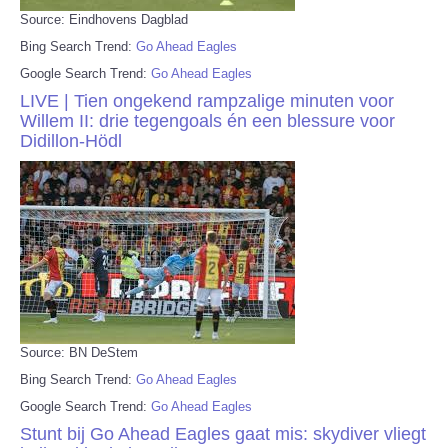
Source: Eindhovens Dagblad
Bing Search Trend:
Go Ahead Eagles
Google Search Trend:
Go Ahead Eagles
LIVE | Tien ongekend rampzalige minuten voor
Willem II: drie tegengoals én een blessure voor
Didillon-Hödl
Source: BN DeStem
Bing Search Trend:
Go Ahead Eagles
Google Search Trend:
Go Ahead Eagles
Stunt bij Go Ahead Eagles gaat mis: skydiver vliegt