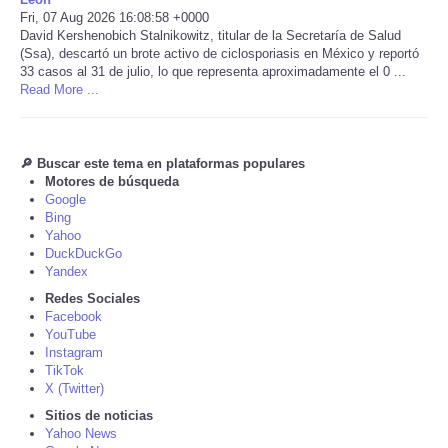
Fri, 07 Aug 2026 16:08:58 +0000
David Kershenobich Stalnikowitz, titular de la Secretaría de Salud
Tecnologia
(Ssa), descartó un brote activo de ciclosporiasis en México y reportó
33 casos al 31 de julio, lo que representa aproximadamente el 0 ...
Tiempo
Read More ...
CATEGORIES
🔎 Buscar este tema en plataformas populares
Motores de búsqueda
CARTOONS
Google
Bing
Yahoo
CONTACT
DuckDuckGo
Yandex
SEARCH
Redes Sociales
Facebook
YouTube
SHOPPING
Instagram
TikTok
X (Twitter)
Daily Deals
Sitios de noticias
Yahoo News
RobinsPost Store