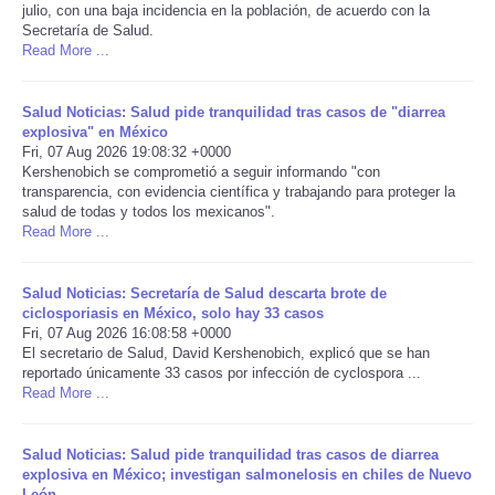
julio, con una baja incidencia en la población, de acuerdo con la
Secretaría de Salud.
Portada de Noticias
Read More ...
America Latina
Salud Noticias: Salud pide tranquilidad tras casos de "diarrea
explosiva" en México
Ciencia
Fri, 07 Aug 2026 19:08:32 +0000
Kershenobich se comprometió a seguir informando "con
transparencia, con evidencia científica y trabajando para proteger la
Deportes
salud de todas y todos los mexicanos".
Read More ...
EEUU
Salud Noticias: Secretaría de Salud descarta brote de
ciclosporiasis en México, solo hay 33 casos
Especiales
Fri, 07 Aug 2026 16:08:58 +0000
El secretario de Salud, David Kershenobich, explicó que se han
Internacionales
reportado únicamente 33 casos por infección de cyclospora ...
Read More ...
Negocios
Salud Noticias: Salud pide tranquilidad tras casos de diarrea
explosiva en México; investigan salmonelosis en chiles de Nuevo
Salud
León