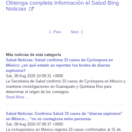
Obtenga completa Información el Salud Bing
Noticias
Reviews
Science
Prev
Next
Social
Sports
Más noticias de esta categoría
Salud Noticias: Salud confirma 33 casos de Cyclospora en
México: ¿en qué estado se reportan los brotes de diarrea
Technology
explosiva?
Sat, 08 Aug 2026 10:08:31 +0000
La Secretaría de Salud confirmó 33 casos de Cyclospora en México y
Travel
mantiene investigaciones en Guanajuato y Quintana Roo para
determinar el origen de los contagios.
Read More ...
USA
World
Salud Noticias: Confirma Salud 33 casos de “diarrea explosiva”
en México… “no es contagiosa entre personas
Sat, 08 Aug 2026 07:08:37 +0000
NOTICIAS
La ciclosporiasis en México registra 33 casos confirmados al 31 de