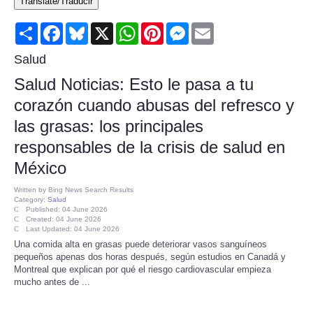
Translate/Traducir
Consumer
Share
Facebook
Bluesky
X
WhatsApp
Pinterest
Messenger
Email
Consumer Affairs Recalls
Salud
Salud Noticias: Esto le pasa a tu
Food & Drug Recalls
corazón cuando abusas del refresco y
las grasas: los principales
Product Safety News
responsables de la crisis de salud en
Entertainment
México
Written by
Bing News Search Results
Health
Category:
Salud
Published: 04 June 2026
Created: 04 June 2026
Last Updated: 04 June 2026
Pets
Una comida alta en grasas puede deteriorar vasos sanguíneos
pequeños apenas dos horas después, según estudios en Canadá y
Politics
Montreal que explican por qué el riesgo cardiovascular empieza
mucho antes de ...
Press Releases