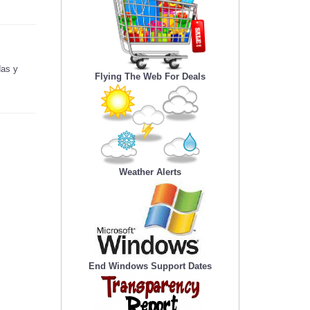
das y
Flying The Web For Deals
Weather Alerts
End Windows Support Dates