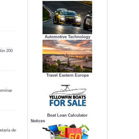
Automotive Technology
lón 200
Travel Eastern Europe
erminar
Boat Loan Calculator
Notices
etaría de