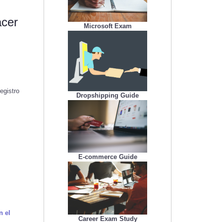
acer
Microsoft Exam
egistro
Dropshipping Guide
E-commerce Guide
n el
Career Exam Study