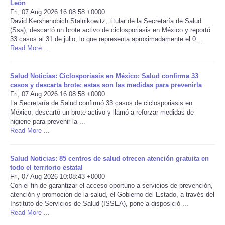
León
Fri, 07 Aug 2026 16:08:58 +0000
Portada de Noticias
David Kershenobich Stalnikowitz, titular de la Secretaría de Salud
(Ssa), descartó un brote activo de ciclosporiasis en México y reportó
33 casos al 31 de julio, lo que representa aproximadamente el 0 ...
America Latina
Read More ...
Ciencia
Salud Noticias: Ciclosporiasis en México: Salud confirma 33
casos y descarta brote; estas son las medidas para prevenirla
Deportes
Fri, 07 Aug 2026 16:08:58 +0000
La Secretaría de Salud confirmó 33 casos de ciclosporiasis en
México, descartó un brote activo y llamó a reforzar medidas de
EEUU
higiene para prevenir la ...
Read More ...
Especiales
Salud Noticias: 85 centros de salud ofrecen atención gratuita en
todo el territorio estatal
Internacionales
Fri, 07 Aug 2026 10:08:43 +0000
Con el fin de garantizar el acceso oportuno a servicios de prevención,
Negocios
atención y promoción de la salud, el Gobierno del Estado, a través del
Instituto de Servicios de Salud (ISSEA), pone a disposició ...
Read More ...
Salud