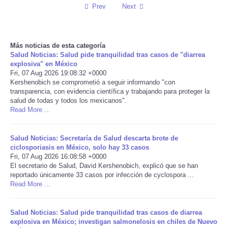
Prev
Next
Reviews
Science
Más noticias de esta categoría
Salud Noticias: Salud pide tranquilidad tras casos de "diarrea
explosiva" en México
Social
Fri, 07 Aug 2026 19:08:32 +0000
Kershenobich se comprometió a seguir informando "con
transparencia, con evidencia científica y trabajando para proteger la
Sports
salud de todas y todos los mexicanos".
Read More ...
Technology
Salud Noticias: Secretaría de Salud descarta brote de
Travel
ciclosporiasis en México, solo hay 33 casos
Fri, 07 Aug 2026 16:08:58 +0000
El secretario de Salud, David Kershenobich, explicó que se han
USA
reportado únicamente 33 casos por infección de cyclospora ...
Read More ...
World
Salud Noticias: Salud pide tranquilidad tras casos de diarrea
NOTICIAS
explosiva en México; investigan salmonelosis en chiles de Nuevo