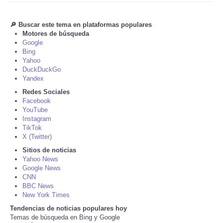
Tecnologia
🔎 Buscar este tema en plataformas populares
Motores de búsqueda
Google
Tiempo
Bing
Yahoo
CATEGORIES
DuckDuckGo
Yandex
Redes Sociales
CARTOONS
Facebook
YouTube
Instagram
CONTACT
TikTok
X (Twitter)
SEARCH
Sitios de noticias
Yahoo News
Google News
SHOPPING
CNN
BBC News
New York Times
Daily Deals
Tendencias de noticias populares hoy
Temas de búsqueda en Bing y Google
RobinsPost Store