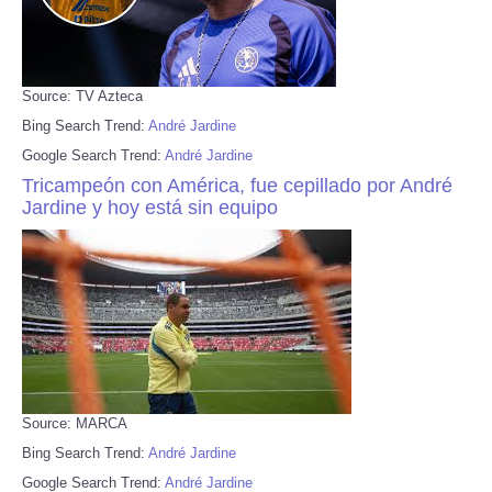
Source: TV Azteca
Bing Search Trend:
André Jardine
Google Search Trend:
André Jardine
Tricampeón con América, fue cepillado por André
Jardine y hoy está sin equipo
Source: MARCA
Bing Search Trend:
André Jardine
Google Search Trend:
André Jardine