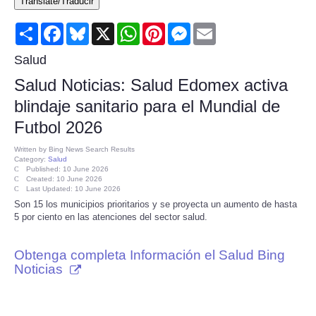
Translate/Traducir
Consumer
Share
Facebook
Bluesky
X
WhatsApp
Pinterest
Messenger
Email
Consumer Affairs Recalls
Salud
Salud Noticias: Salud Edomex activa
Food & Drug Recalls
blindaje sanitario para el Mundial de
Futbol 2026
Product Safety News
Written by
Bing News Search Results
Category:
Salud
Entertainment
Published: 10 June 2026
Created: 10 June 2026
Last Updated: 10 June 2026
Health
Son 15 los municipios prioritarios y se proyecta un aumento de hasta
5 por ciento en las atenciones del sector salud.
Pets
Obtenga completa Información el Salud Bing
Noticias
Politics
Press Releases