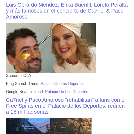
Luis Gerardo Méndez, Erika Buenfil, Loreto Peralta
y más famosos en el concierto de Ca7riel & Paco
Amoroso
Source: HOLA
Bing Search Trend:
Palacio De Los Deportes
Google Search Trend:
Palacio De Los Deportes
Ca7riel y Paco Amoroso "rehabilitan" a fans con el
Free Spirits en el Palacio de los Deportes; reúnen
a 15 mil personas