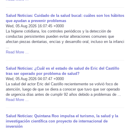
Portada de Noticias
Salud Noticias: Cuidado de la salud bucal: cuáles son los hábitos
que ayudan a prevenir problemas
America Latina
Wed, 05 Aug 2026 16:07:45 +0000
La higiene cotidiana, los controles periódicos y la detección de
conductas persistentes pueden evitar alteraciones comunes que
Ciencia
afectan piezas dentarias, encías y desarrollo oral, incluso en la infanci
...
Read More ...
Deportes
Salud Noticias: ¿Cuál es el estado de salud de Eric del Castillo
EEUU
tras ser operado por problema de salud?
Wed, 05 Aug 2026 04:07:47 +0000
Especiales
La salud del actor Eric del Castillo recientemente se volvió foco de
atención, luego de que se diera a conocer que tuvo que ser operado
de urgencia días antes de cumplir 92 años debido a problemas de ...
Internacionales
Read More ...
Negocios
Salud Noticias: Quintana Roo impulsa el turismo, la salud y la
investigación científica con proyecto de internacional de
inversión
Salud