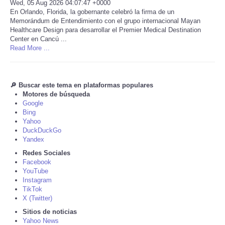
Wed, 05 Aug 2026 04:07:47 +0000
En Orlando, Florida, la gobernante celebró la firma de un
Tecnologia
Memorándum de Entendimiento con el grupo internacional Mayan
Healthcare Design para desarrollar el Premier Medical Destination
Center en Cancú ...
Tiempo
Read More ...
CATEGORIES
🔎 Buscar este tema en plataformas populares
Motores de búsqueda
CARTOONS
Google
Bing
CONTACT
Yahoo
DuckDuckGo
Yandex
SEARCH
Redes Sociales
Facebook
YouTube
SHOPPING
Instagram
TikTok
Daily Deals
X (Twitter)
Sitios de noticias
Yahoo News
RobinsPost Store