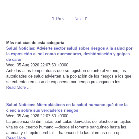
Reviews
Prev
Next
Science
Social
Más noticias de esta categoría
Salud Noticias: Advierte sector salud sobre riesgos a la salud por
la exposición al sol como quemaduras, deshidratación y golpes
Sports
de calor
Wed, 05 Aug 2026 22:07:50 +0000
Ante las altas temperaturas que se registran durante el verano, las
Technology
autoridades de salud advierten a la población de los riesgos a los que
se enfrentan en caso de exponerse por tiempo prolongado a los ...
Read More ...
Travel
USA
Salud Noticias: Microplásticos en la salud humana: qué dice la
ciencia sobre sus verdaderos riesgos
Wed, 05 Aug 2026 22:07:50 +0000
World
La presencia de diminutas partículas derivadas del plástico en tejidos
vitales del cuerpo humano —desde el torrente sanguíneo hasta las
arterias y el tejido cerebral— ha encendido las alarmas en la op ...
NOTICIAS
Read More ...