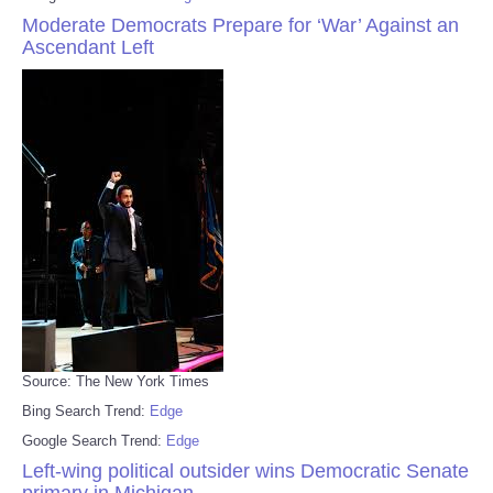
Moderate Democrats Prepare for ‘War’ Against an
Ascendant Left
Source: The New York Times
Bing Search Trend:
Edge
Google Search Trend:
Edge
Left-wing political outsider wins Democratic Senate
primary in Michigan