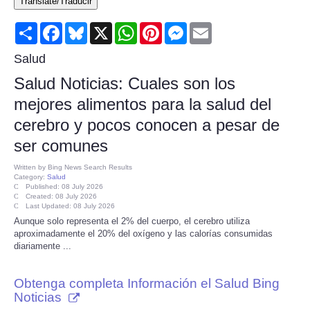
Translate/Traducir
Consumer
Share
Facebook
Bluesky
X
WhatsApp
Pinterest
Messenger
Email
Consumer Affairs Recalls
Salud
Salud Noticias: Cuales son los
Food & Drug Recalls
mejores alimentos para la salud del
cerebro y pocos conocen a pesar de
Product Safety News
ser comunes
Entertainment
Written by
Bing News Search Results
Category:
Salud
Published: 08 July 2026
Health
Created: 08 July 2026
Last Updated: 08 July 2026
Aunque solo representa el 2% del cuerpo, el cerebro utiliza
Pets
aproximadamente el 20% del oxígeno y las calorías consumidas
diariamente ...
Politics
Obtenga completa Información el Salud Bing
Noticias
Press Releases