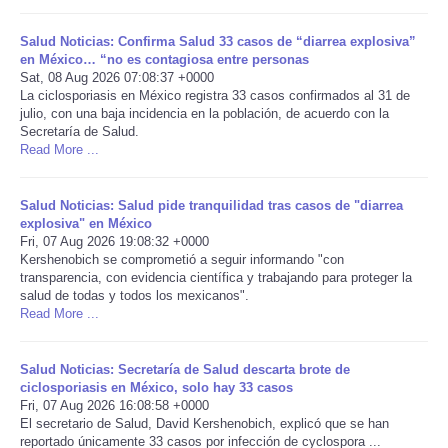
Portada de Noticias
Salud Noticias: Confirma Salud 33 casos de “diarrea explosiva”
en México… “no es contagiosa entre personas
Sat, 08 Aug 2026 07:08:37 +0000
America Latina
La ciclosporiasis en México registra 33 casos confirmados al 31 de
julio, con una baja incidencia en la población, de acuerdo con la
Secretaría de Salud.
Ciencia
Read More ...
Deportes
Salud Noticias: Salud pide tranquilidad tras casos de "diarrea
explosiva" en México
EEUU
Fri, 07 Aug 2026 19:08:32 +0000
Kershenobich se comprometió a seguir informando "con
transparencia, con evidencia científica y trabajando para proteger la
Especiales
salud de todas y todos los mexicanos".
Read More ...
Internacionales
Salud Noticias: Secretaría de Salud descarta brote de
Negocios
ciclosporiasis en México, solo hay 33 casos
Fri, 07 Aug 2026 16:08:58 +0000
El secretario de Salud, David Kershenobich, explicó que se han
Salud
reportado únicamente 33 casos por infección de cyclospora ...