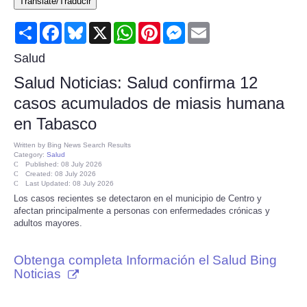
Translate/Traducir
Consumer
Share
Facebook
Bluesky
X
WhatsApp
Pinterest
Messenger
Email
Consumer Affairs Recalls
Salud
Salud Noticias: Salud confirma 12
Food & Drug Recalls
casos acumulados de miasis humana
en Tabasco
Product Safety News
Written by
Bing News Search Results
Category:
Salud
Entertainment
Published: 08 July 2026
Created: 08 July 2026
Last Updated: 08 July 2026
Health
Los casos recientes se detectaron en el municipio de Centro y
afectan principalmente a personas con enfermedades crónicas y
adultos mayores.
Pets
Obtenga completa Información el Salud Bing
Politics
Noticias
Press Releases