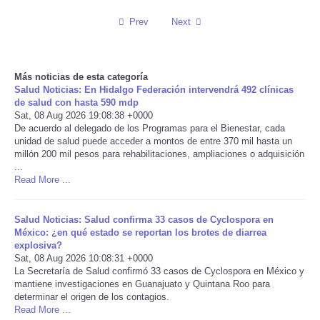
Prev
Next
Reviews
Science
Más noticias de esta categoría
Salud Noticias: En Hidalgo Federación intervendrá 492 clínicas
Social
de salud con hasta 590 mdp
Sat, 08 Aug 2026 19:08:38 +0000
De acuerdo al delegado de los Programas para el Bienestar, cada
Sports
unidad de salud puede acceder a montos de entre 370 mil hasta un
millón 200 mil pesos para rehabilitaciones, ampliaciones o adquisición
Technology
...
Read More ...
Travel
Salud Noticias: Salud confirma 33 casos de Cyclospora en
México: ¿en qué estado se reportan los brotes de diarrea
USA
explosiva?
Sat, 08 Aug 2026 10:08:31 +0000
La Secretaría de Salud confirmó 33 casos de Cyclospora en México y
World
mantiene investigaciones en Guanajuato y Quintana Roo para
determinar el origen de los contagios.
NOTICIAS
Read More ...