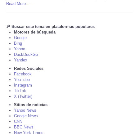
Read More ...
Tecnologia
🔎 Buscar este tema en plataformas populares
Tiempo
Motores de búsqueda
Google
CATEGORIES
Bing
Yahoo
DuckDuckGo
CARTOONS
Yandex
Redes Sociales
Facebook
CONTACT
YouTube
Instagram
SEARCH
TikTok
X (Twitter)
Sitios de noticias
SHOPPING
Yahoo News
Google News
CNN
Daily Deals
BBC News
New York Times
RobinsPost Store