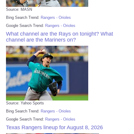
Source: MASN
Bing Search Trend:
Rangers - Orioles
Google Search Trend:
Rangers - Orioles
What channel are the Rays on tonight? What
channel are the Mariners on?
Source: Yahoo Sports
Bing Search Trend:
Rangers - Orioles
Google Search Trend:
Rangers - Orioles
Texas Rangers lineup for August 8, 2026