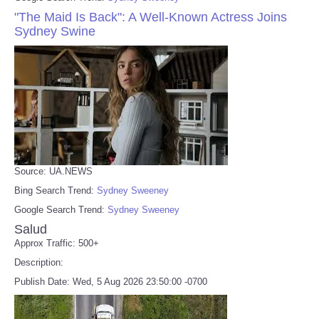
"The Maid Is Back": A Well-Known Actress Joins
Sydney Swine
Source: UA.NEWS
Bing Search Trend:
Sydney Sweeney
Google Search Trend:
Sydney Sweeney
Salud
Approx Traffic: 500+
Description:
Publish Date: Wed, 5 Aug 2026 23:50:00 -0700