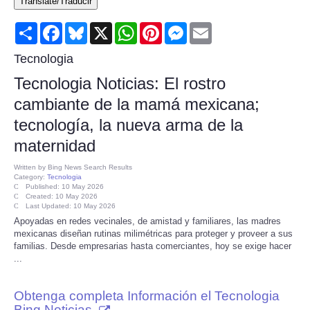
Translate/Traducir
Consumer
Share
Facebook
Bluesky
X
WhatsApp
Pinterest
Messenger
Email
Consumer Affairs Recalls
Tecnologia
Tecnologia Noticias: El rostro
Food & Drug Recalls
cambiante de la mamá mexicana;
tecnología, la nueva arma de la
Product Safety News
maternidad
Entertainment
Written by
Bing News Search Results
Category:
Tecnologia
Published: 10 May 2026
Health
Created: 10 May 2026
Last Updated: 10 May 2026
Apoyadas en redes vecinales, de amistad y familiares, las madres
Pets
mexicanas diseñan rutinas milimétricas para proteger y proveer a sus
familias. Desde empresarias hasta comerciantes, hoy se exige hacer
...
Politics
Obtenga completa Información el Tecnologia
Press Releases
Bing Noticias