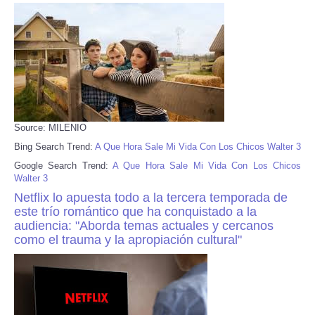
Source: MILENIO
Bing Search Trend:
A Que Hora Sale Mi Vida Con Los Chicos Walter 3
Google Search Trend:
A Que Hora Sale Mi Vida Con Los Chicos
Walter 3
Netflix lo apuesta todo a la tercera temporada de
este trío romántico que ha conquistado a la
audiencia: "Aborda temas actuales y cercanos
como el trauma y la apropiación cultural"