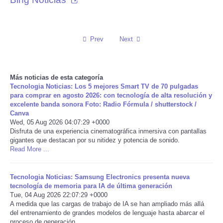
Reviews
Prev
Next
Science
Social
Más noticias de esta categoría
Tecnologia Noticias: Los 5 mejores Smart TV de 70 pulgadas
Sports
para comprar en agosto 2026: con tecnología de alta resolución y
excelente banda sonora Foto: Radio Fórmula / shutterstock /
Canva
Technology
Wed, 05 Aug 2026 04:07:29 +0000
Disfruta de una experiencia cinematográfica inmersiva con pantallas
gigantes que destacan por su nitidez y potencia de sonido.
Travel
Read More ...
USA
Tecnologia Noticias: Samsung Electronics presenta nueva
tecnología de memoria para IA de última generación
World
Tue, 04 Aug 2026 22:07:29 +0000
A medida que las cargas de trabajo de IA se han ampliado más allá
del entrenamiento de grandes modelos de lenguaje ‌hasta abarcar el
NOTICIAS
proceso ​de generación ...