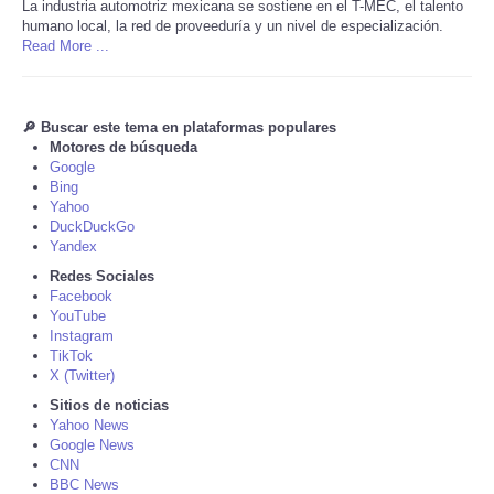
La industria automotriz mexicana se sostiene en el T-MEC, el talento
humano local, la red de proveeduría y un nivel de especialización.
Tecnologia
Read More ...
Tiempo
🔎 Buscar este tema en plataformas populares
Motores de búsqueda
CATEGORIES
Google
Bing
Yahoo
CARTOONS
DuckDuckGo
Yandex
CONTACT
Redes Sociales
Facebook
YouTube
SEARCH
Instagram
TikTok
X (Twitter)
SHOPPING
Sitios de noticias
Yahoo News
Daily Deals
Google News
CNN
BBC News
RobinsPost Store