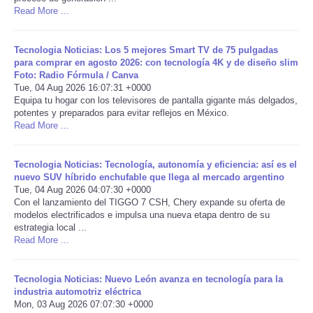
Read More ...
Portada de Noticias
Tecnologia Noticias: Los 5 mejores Smart TV de 75 pulgadas
America Latina
para comprar en agosto 2026: con tecnología 4K y de diseño slim
Foto: Radio Fórmula / Canva
Tue, 04 Aug 2026 16:07:31 +0000
Ciencia
Equipa tu hogar con los televisores de pantalla gigante más delgados,
potentes y preparados para evitar reflejos en México.
Read More ...
Deportes
Tecnologia Noticias: Tecnología, autonomía y eficiencia: así es el
EEUU
nuevo SUV híbrido enchufable que llega al mercado argentino
Tue, 04 Aug 2026 04:07:30 +0000
Especiales
Con el lanzamiento del TIGGO 7 CSH, Chery expande su oferta de
modelos electrificados e impulsa una nueva etapa dentro de su
estrategia local ...
Internacionales
Read More ...
Negocios
Tecnologia Noticias: Nuevo León avanza en tecnología para la
industria automotriz eléctrica
Mon, 03 Aug 2026 07:07:30 +0000
Salud