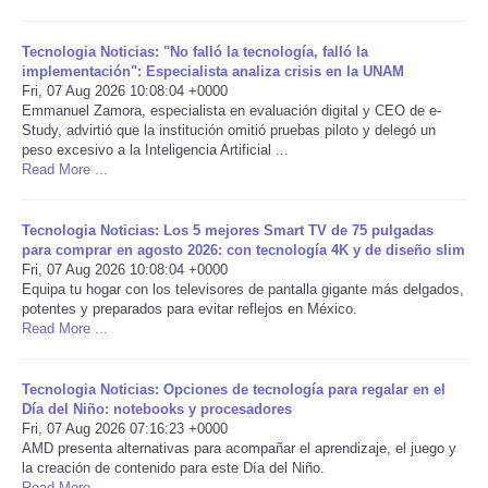
Portada de Noticias
Tecnologia Noticias: "No falló la tecnología, falló la
implementación": Especialista analiza crisis en la UNAM
Fri, 07 Aug 2026 10:08:04 +0000
America Latina
Emmanuel Zamora, especialista en evaluación digital y CEO de e-
Study, advirtió que la institución omitió pruebas piloto y delegó un
Ciencia
peso excesivo a la Inteligencia Artificial ...
Read More ...
Deportes
Tecnologia Noticias: Los 5 mejores Smart TV de 75 pulgadas
para comprar en agosto 2026: con tecnología 4K y de diseño slim
EEUU
Fri, 07 Aug 2026 10:08:04 +0000
Equipa tu hogar con los televisores de pantalla gigante más delgados,
potentes y preparados para evitar reflejos en México.
Especiales
Read More ...
Internacionales
Tecnologia Noticias: Opciones de tecnología para regalar en el
Día del Niño: notebooks y procesadores
Negocios
Fri, 07 Aug 2026 07:16:23 +0000
AMD presenta alternativas para acompañar el aprendizaje, el juego y
la creación de contenido para este Día del Niño.
Salud
Read More ...