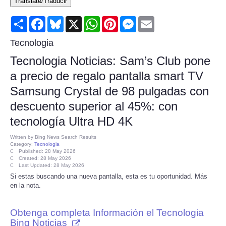
Translate/Traducir
Consumer
Share
Facebook
Bluesky
X
WhatsApp
Pinterest
Messenger
Email
Consumer Affairs Recalls
Tecnologia
Tecnologia Noticias: Sam’s Club pone
Food & Drug Recalls
a precio de regalo pantalla smart TV
Samsung Crystal de 98 pulgadas con
Product Safety News
descuento superior al 45%: con
Entertainment
tecnología Ultra HD 4K
Written by
Bing News Search Results
Health
Category:
Tecnologia
Published: 28 May 2026
Created: 28 May 2026
Last Updated: 28 May 2026
Pets
Si estas buscando una nueva pantalla, esta es tu oportunidad. Más
en la nota.
Politics
Obtenga completa Información el Tecnologia
Press Releases
Bing Noticias