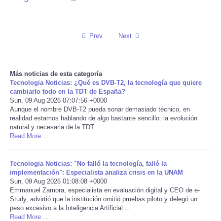
Reviews
Prev
Next
Science
Social
Más noticias de esta categoría
Tecnologia Noticias: ¿Qué es DVB-T2, la tecnología que quiere
Sports
cambiarlo todo en la TDT de España?
Sun, 09 Aug 2026 07:07:56 +0000
Aunque el nombre DVB-T2 pueda sonar demasiado técnico, en
Technology
realidad estamos hablando de algo bastante sencillo: la evolución
natural y necesaria de la TDT.
Read More ...
Travel
Tecnologia Noticias: "No falló la tecnología, falló la
USA
implementación": Especialista analiza crisis en la UNAM
Sun, 09 Aug 2026 01:08:08 +0000
World
Emmanuel Zamora, especialista en evaluación digital y CEO de e-
Study, advirtió que la institución omitió pruebas piloto y delegó un
peso excesivo a la Inteligencia Artificial ...
NOTICIAS
Read More ...