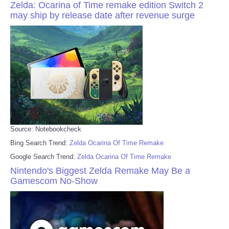
Zelda: Ocarina of Time remake edition Switch 2
may ship by release date after revenue surge
Source: Notebookcheck
Bing Search Trend:
Zelda Ocarina Of Time Remake
Google Search Trend:
Zelda Ocarina Of Time Remake
Nintendo's Biggest Zelda Remake May Be a
Gamescom No-Show