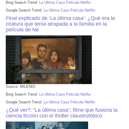
Bing Search Trend:
La Ultima Casa Pelicula Netflix
Google Search Trend:
La Ultima Casa Pelicula Netflix
Final explicado de ‘La última casa’: ¿Qué era la
criatura que tenía atrapada a la familia en la
película de Ne
Source: MILENIO
Bing Search Trend:
La Ultima Casa Pelicula Netflix
Google Search Trend:
La Ultima Casa Pelicula Netflix
¿Qué ver?: "La última casa", filme que fusiona la
ciencia ficción con el thriller claustrofóbico