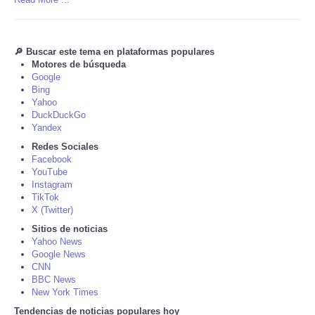
Tecnologia
🔎 Buscar este tema en plataformas populares
Tiempo
Motores de búsqueda
Google
Bing
CATEGORIES
Yahoo
DuckDuckGo
Yandex
CARTOONS
Redes Sociales
Facebook
CONTACT
YouTube
Instagram
TikTok
SEARCH
X (Twitter)
Sitios de noticias
SHOPPING
Yahoo News
Google News
CNN
Daily Deals
BBC News
New York Times
Tendencias de noticias populares hoy
RobinsPost Store