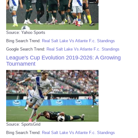
Source: Yahoo Sports
Bing Search Trend:
Real Salt Lake Vs Atlante F.c. Standings
Google Search Trend:
Real Salt Lake Vs Atlante F.c. Standings
League's Cup Evolution 2019-2026: A Growing
Tournament
Source: SportsGrid
Bing Search Trend:
Real Salt Lake Vs Atlante F.c. Standings