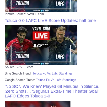
Picture Source: VAVEL.com
Toluca 0-0 LAFC LIVE Score Updates: half-time
Source: VAVEL.com
Bing Search Trend:
Toluca Fc Vs Lafc Standings
Google Search Trend:
Toluca Fc Vs Lafc Standings
'No SON We Knew' Played 68 Minutes in Silence,
'Zero Shots'... 'Segura's Extra-Time Theater Goal'
LAFC Edges Toluca 1-0