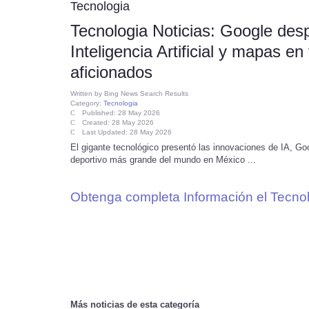
Tecnologia
Tecnologia Noticias: Google desp
Inteligencia Artificial y mapas e
aficionados
Written by
Bing News Search Results
Category:
Tecnologia
Published: 28 May 2026
Created: 28 May 2026
Last Updated: 28 May 2026
El gigante tecnológico presentó las innovaciones de IA, Go
deportivo más grande del mundo en México ...
Obtenga completa Información el Tecnol
Más noticias de esta categoría