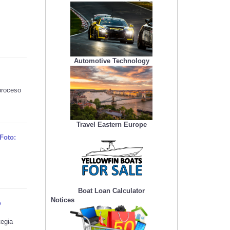
Automotive Technology
roceso ​
Travel Eastern Europe
Foto:
Boat Loan Calculator
Notices
o
tegia