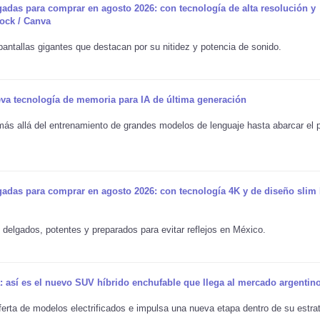
adas para comprar en agosto 2026: con tecnología de alta resolución y
tock / Canva
pantallas gigantes que destacan por su nitidez y potencia de sonido.
va tecnología de memoria para IA de última generación
ás allá del entrenamiento de grandes modelos de lenguaje ‌hasta abarcar el p
gadas para comprar en agosto 2026: con tecnología 4K y de diseño slim 
 delgados, potentes y preparados para evitar reflejos en México.
a: así es el nuevo SUV híbrido enchufable que llega al mercado argentin
ta de modelos electrificados e impulsa una nueva etapa dentro de su estra