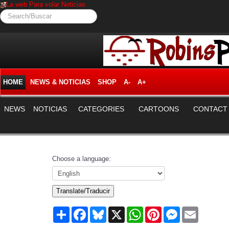
La web Para volar Noticias
Search/Buscar
HOME
NEWS & NOTICIAS
SHOP
A-
A+
NEWS
NOTICIAS
CATEGORIES
CARTOONS
CONTACT
Choose a language:
Translate/Traducir
Share
Facebook
Bluesky
X
WhatsApp
Pinterest
Messenger
Email