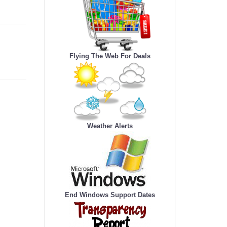
Flying The Web For Deals
Weather Alerts
End Windows Support Dates