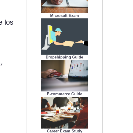
Microsoft Exam
e los
Dropshipping Guide
 y
E-commerce Guide
Career Exam Study