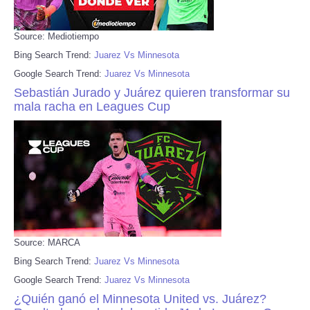
Source: Mediotiempo
Bing Search Trend:
Juarez Vs Minnesota
Google Search Trend:
Juarez Vs Minnesota
Sebastián Jurado y Juárez quieren transformar su
mala racha en Leagues Cup
Source: MARCA
Bing Search Trend:
Juarez Vs Minnesota
Google Search Trend:
Juarez Vs Minnesota
¿Quién ganó el Minnesota United vs. Juárez?