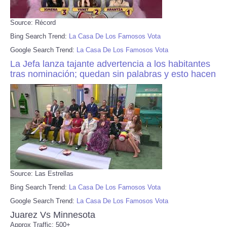
Source: Récord
Bing Search Trend:
La Casa De Los Famosos Vota
Google Search Trend:
La Casa De Los Famosos Vota
La Jefa lanza tajante advertencia a los habitantes
tras nominación; quedan sin palabras y esto hacen
Source: Las Estrellas
Bing Search Trend:
La Casa De Los Famosos Vota
Google Search Trend:
La Casa De Los Famosos Vota
Juarez Vs Minnesota
Approx Traffic: 500+