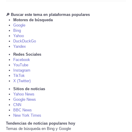
Tecnologia
🔎 Buscar este tema en plataformas populares
Motores de búsqueda
Google
Tiempo
Bing
Yahoo
CATEGORIES
DuckDuckGo
Yandex
Redes Sociales
CARTOONS
Facebook
YouTube
Instagram
CONTACT
TikTok
X (Twitter)
SEARCH
Sitios de noticias
Yahoo News
Google News
SHOPPING
CNN
BBC News
New York Times
Daily Deals
Tendencias de noticias populares hoy
Temas de búsqueda en Bing y Google
RobinsPost Store