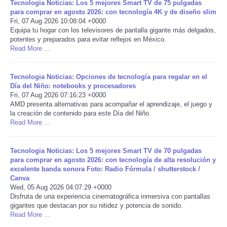
Tecnologia Noticias: Los 5 mejores Smart TV de 75 pulgadas
para comprar en agosto 2026: con tecnología 4K y de diseño slim
Portada de Noticias
Fri, 07 Aug 2026 10:08:04 +0000
Equipa tu hogar con los televisores de pantalla gigante más delgados,
potentes y preparados para evitar reflejos en México.
America Latina
Read More ...
Ciencia
Tecnologia Noticias: Opciones de tecnología para regalar en el
Día del Niño: notebooks y procesadores
Deportes
Fri, 07 Aug 2026 07:16:23 +0000
AMD presenta alternativas para acompañar el aprendizaje, el juego y
la creación de contenido para este Día del Niño.
EEUU
Read More ...
Especiales
Tecnologia Noticias: Los 5 mejores Smart TV de 70 pulgadas
para comprar en agosto 2026: con tecnología de alta resolución y
excelente banda sonora Foto: Radio Fórmula / shutterstock /
Internacionales
Canva
Wed, 05 Aug 2026 04:07:29 +0000
Negocios
Disfruta de una experiencia cinematográfica inmersiva con pantallas
gigantes que destacan por su nitidez y potencia de sonido.
Read More ...
Salud