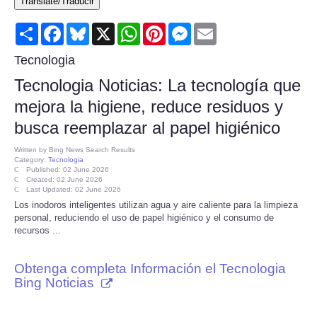
Translate/Traducir
Consumer
Share
Facebook
Bluesky
X
WhatsApp
Pinterest
Messenger
Email
Consumer Affairs Recalls
Tecnologia
Tecnologia Noticias: La tecnología que
Food & Drug Recalls
mejora la higiene, reduce residuos y
busca reemplazar al papel higiénico
Product Safety News
Written by
Bing News Search Results
Category:
Tecnologia
Entertainment
Published: 02 June 2026
Created: 02 June 2026
Last Updated: 02 June 2026
Health
Los inodoros inteligentes utilizan agua y aire caliente para la limpieza
personal, reduciendo el uso de papel higiénico y el consumo de
recursos ...
Pets
Obtenga completa Información el Tecnologia
Politics
Bing Noticias
Press Releases