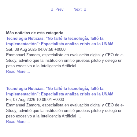
Prev
Next
Reviews
Science
Más noticias de esta categoría
Tecnologia Noticias: "No falló la tecnología, falló la
Social
implementación": Especialista analiza crisis en la UNAM
Sat, 08 Aug 2026 04:07:58 +0000
Emmanuel Zamora, especialista en evaluación digital y CEO de e-
Sports
Study, advirtió que la institución omitió pruebas piloto y delegó un
peso excesivo a la Inteligencia Artificial ...
Technology
Read More ...
Travel
Tecnologia Noticias: "No falló la tecnología, falló la
implementación": Especialista analiza crisis en la UNAM
Fri, 07 Aug 2026 10:08:04 +0000
USA
Emmanuel Zamora, especialista en evaluación digital y CEO de e-
Study, advirtió que la institución omitió pruebas piloto y delegó un
peso excesivo a la Inteligencia Artificial ...
World
Read More ...
NOTICIAS