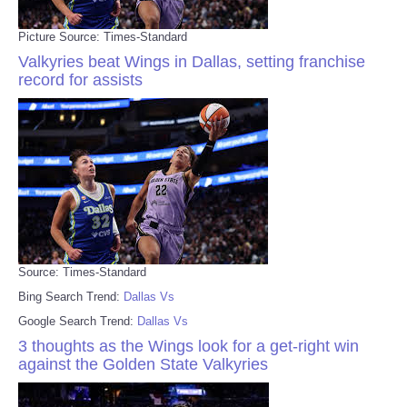
Picture Source: Times-Standard
Valkyries beat Wings in Dallas, setting franchise
record for assists
Source: Times-Standard
Bing Search Trend:
Dallas Vs
Google Search Trend:
Dallas Vs
3 thoughts as the Wings look for a get-right win
against the Golden State Valkyries