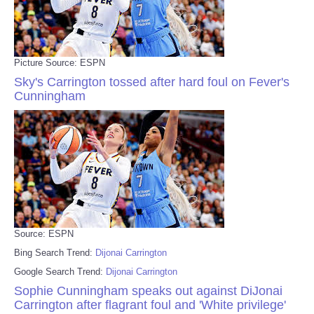
Picture Source: ESPN
Sky's Carrington tossed after hard foul on Fever's
Cunningham
Source: ESPN
Bing Search Trend:
Dijonai Carrington
Google Search Trend:
Dijonai Carrington
Sophie Cunningham speaks out against DiJonai
Carrington after flagrant foul and 'White privilege'