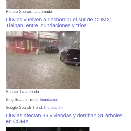
Picture Source: La Jornada
Lluvias vuelven a desbordar el sur de CDMX;
Tlalpan, entre inundaciones y “ríos”
Source: La Jornada
Bing Search Trend:
Inundación
Google Search Trend:
Inundación
Lluvias afectan 36 viviendas y derriban 31 árboles
en CDMX