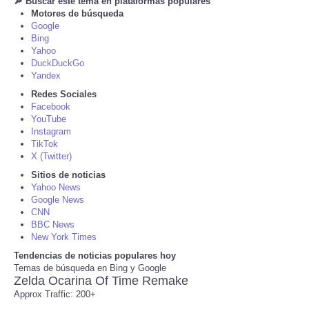
🔎 Buscar este tema en plataformas populares
Motores de búsqueda
Tecnologia
Google
Bing
Yahoo
Tiempo
DuckDuckGo
Yandex
Redes Sociales
CATEGORIES
Facebook
YouTube
CARTOONS
Instagram
TikTok
X (Twitter)
CONTACT
Sitios de noticias
Yahoo News
Google News
SEARCH
CNN
BBC News
SHOPPING
New York Times
Tendencias de noticias populares hoy
Temas de búsqueda en Bing y Google
Daily Deals
Zelda Ocarina Of Time Remake
Approx Traffic: 200+
RobinsPost Store