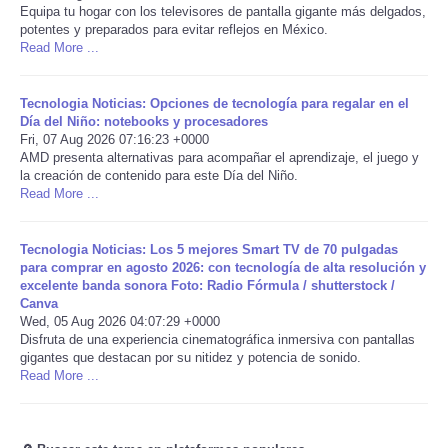
Equipa tu hogar con los televisores de pantalla gigante más delgados,
potentes y preparados para evitar reflejos en México.
Portada de Noticias
Read More ...
America Latina
Tecnologia Noticias: Opciones de tecnología para regalar en el
Día del Niño: notebooks y procesadores
Ciencia
Fri, 07 Aug 2026 07:16:23 +0000
AMD presenta alternativas para acompañar el aprendizaje, el juego y
la creación de contenido para este Día del Niño.
Deportes
Read More ...
EEUU
Tecnologia Noticias: Los 5 mejores Smart TV de 70 pulgadas
para comprar en agosto 2026: con tecnología de alta resolución y
excelente banda sonora Foto: Radio Fórmula / shutterstock /
Especiales
Canva
Wed, 05 Aug 2026 04:07:29 +0000
Internacionales
Disfruta de una experiencia cinematográfica inmersiva con pantallas
gigantes que destacan por su nitidez y potencia de sonido.
Read More ...
Negocios
Salud