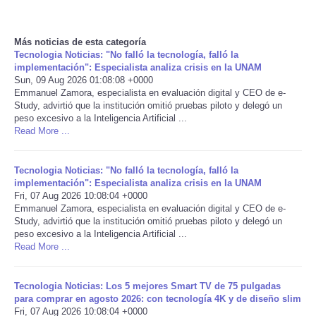
Reviews
Más noticias de esta categoría
Tecnologia Noticias: "No falló la tecnología, falló la
Science
implementación": Especialista analiza crisis en la UNAM
Sun, 09 Aug 2026 01:08:08 +0000
Emmanuel Zamora, especialista en evaluación digital y CEO de e-
Social
Study, advirtió que la institución omitió pruebas piloto y delegó un
peso excesivo a la Inteligencia Artificial ...
Sports
Read More ...
Technology
Tecnologia Noticias: "No falló la tecnología, falló la
implementación": Especialista analiza crisis en la UNAM
Fri, 07 Aug 2026 10:08:04 +0000
Travel
Emmanuel Zamora, especialista en evaluación digital y CEO de e-
Study, advirtió que la institución omitió pruebas piloto y delegó un
peso excesivo a la Inteligencia Artificial ...
USA
Read More ...
World
Tecnologia Noticias: Los 5 mejores Smart TV de 75 pulgadas
para comprar en agosto 2026: con tecnología 4K y de diseño slim
NOTICIAS
Fri, 07 Aug 2026 10:08:04 +0000