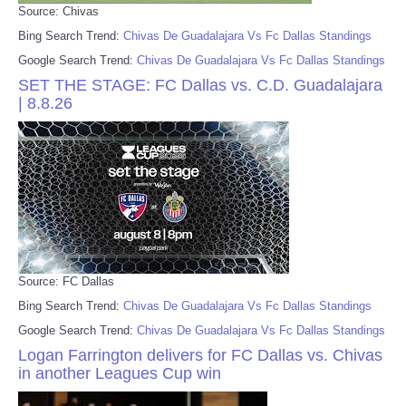
Source: Chivas
Bing Search Trend:
Chivas De Guadalajara Vs Fc Dallas Standings
Google Search Trend:
Chivas De Guadalajara Vs Fc Dallas Standings
SET THE STAGE: FC Dallas vs. C.D. Guadalajara
| 8.8.26
Source: FC Dallas
Bing Search Trend:
Chivas De Guadalajara Vs Fc Dallas Standings
Google Search Trend:
Chivas De Guadalajara Vs Fc Dallas Standings
Logan Farrington delivers for FC Dallas vs. Chivas
in another Leagues Cup win