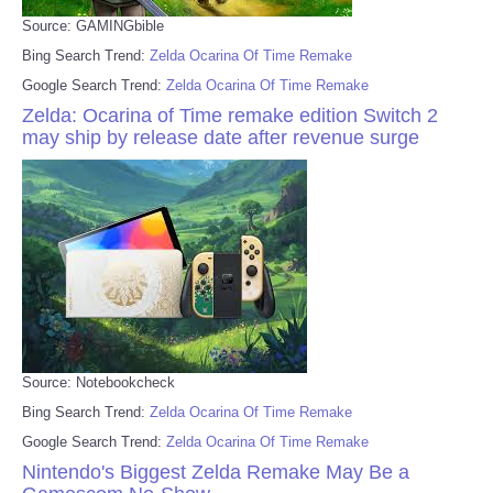
Source: GAMINGbible
Bing Search Trend:
Zelda Ocarina Of Time Remake
Google Search Trend:
Zelda Ocarina Of Time Remake
Zelda: Ocarina of Time remake edition Switch 2
may ship by release date after revenue surge
Source: Notebookcheck
Bing Search Trend:
Zelda Ocarina Of Time Remake
Google Search Trend:
Zelda Ocarina Of Time Remake
Nintendo's Biggest Zelda Remake May Be a