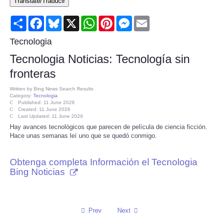
Translate/Traducir
Consumer
Share
Facebook
Bluesky
X
WhatsApp
Pinterest
Messenger
Email
Consumer Affairs Recalls
Tecnologia
Tecnologia Noticias: Tecnología sin
Food & Drug Recalls
fronteras
Product Safety News
Written by
Bing News Search Results
Category:
Tecnologia
Published: 11 June 2026
Created: 11 June 2026
Entertainment
Last Updated: 11 June 2026
Hay avances tecnológicos que parecen de película de ciencia ficción.
Hace unas semanas leí uno que se quedó conmigo.
Health
Obtenga completa Información el Tecnologia
Pets
Bing Noticias
Politics
Press Releases
Prev
Next