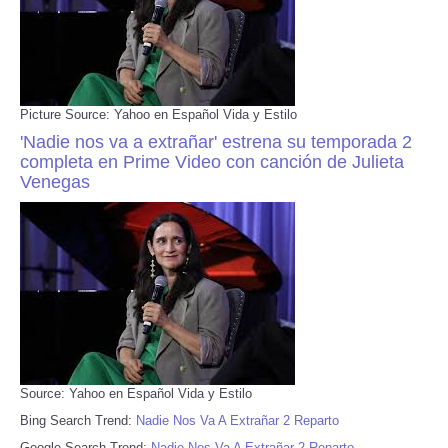
Picture Source: Yahoo en Español Vida y Estilo
'Nadie nos va a extrañar' estrena su temporada 2
completa en Prime Video con canción de Julieta
Venegas
Source: Yahoo en Español Vida y Estilo
Bing Search Trend:
Nadie Nos Va A Extrañar 2 Reparto
Google Search Trend:
Nadie Nos Va A Extrañar 2 Reparto