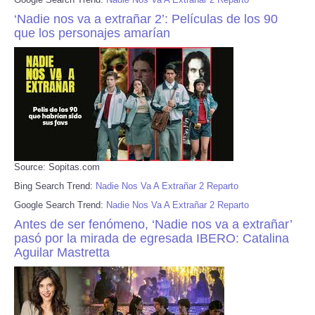
‘Nadie nos va a extrañar 2’: Películas de los 90
que los personajes amarían
Source: Sopitas.com
Bing Search Trend:
Nadie Nos Va A Extrañar 2 Reparto
Google Search Trend:
Nadie Nos Va A Extrañar 2 Reparto
Antes de ser fenómeno, ‘Nadie nos va a extrañar’
pasó por la mirada de egresada IBERO: Catalina
Aguilar Mastretta